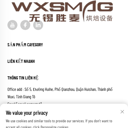
SẢN PHẨM CAYEGORY
LIÊN KẾT NHANH
THÔNG TIN LIÊN HỆ
Office add : Số 5, Đường Huihe, Phố Qianzhou, Quận Huishan, Thành phố
Wuxi, Tỉnh Giang Tô
Email:
[email protected]
Điện thoại:
+86-18652826331
We value your privacy
We use cookies and similar tools to provide our services. If you don't want to
Bản quyền © 2026 wuxi sheng mai machinery co.,ltd. Mọi quyền được
accept all cookies, click Personalize cookies.