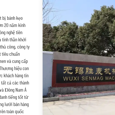
ết bị bánh kẹo
ơn 20 năm kinh
ông nghệ tiên
ủ tinh thần khởi
thủ công, công ty
t tiêu chuẩn
men và cung cấp
 Thương hiệu con
c khách hàng tin
tất cả các thành
 và Đông Nam Á
anh tiếng tốt từ
ng lưới bán hàng
rên toàn quốc