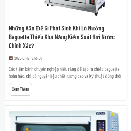
Những Vấn Đề Gì Phát Sinh Khi Lò Nướng
Baguette Thiếu Khả Năng Kiểm Soát Hơi Nước
Chính Xác?
2026-01-19 19:55:00
Các tiệm bánh chuyên nghiệp hiểu rằng để tạo ra chiếc baguette
hoàn hảo, chỉ có nguyên liệu chất lượng cao và kỹ thuật đúng thôi
là chưa đủ. Thiết bị sử dụng — đặc biệt là lò nướng baguette —
Xem Thêm
đóng vai trò then chốt trong việc quyết định chất lượng sản phẩm
cuối cùng...