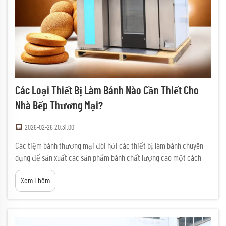
Các Loại Thiết Bị Làm Bánh Nào Cần Thiết Cho
Nhà Bếp Thương Mại?
2026-02-26 20:31:00
Các tiệm bánh thương mại đòi hỏi các thiết bị làm bánh chuyên
dụng để sản xuất các sản phẩm bánh chất lượng cao một cách
hiệu quả và đồng đều. Từ lò nướng công nghiệp đến các hệ thống
Xem Thêm
trộn chính xác, thiết bị phù hợp tạo nên nền tảng cho mọi hoạt
động tiệm bánh thành công...