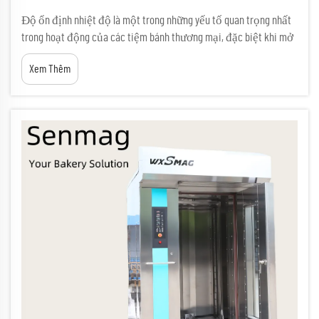
Độ ổn định nhiệt độ là một trong những yếu tố quan trọng nhất
trong hoạt động của các tiệm bánh thương mại, đặc biệt khi mở
rộng quy mô sản xuất các loại bánh mì thủ công. Các nhà máy bánh
Xem Thêm
công nghiệp chế biến hàng nghìn ổ bánh mỗi ngày đòi hỏi khả
năng kiểm soát nhiệt chính xác...