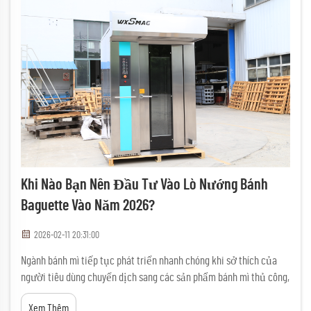
Khi Nào Bạn Nên Đầu Tư Vào Lò Nướng Bánh
Baguette Vào Năm 2026?
2026-02-11 20:31:00
Ngành bánh mì tiếp tục phát triển nhanh chóng khi sở thích của
người tiêu dùng chuyển dịch sang các sản phẩm bánh mì thủ công,
đặc biệt là bánh baguette truyền thống của Pháp. Đối với chủ
Xem Thêm
tiệm bánh đang cân nhắc nâng cấp thiết bị vào năm 2026, việc lựa