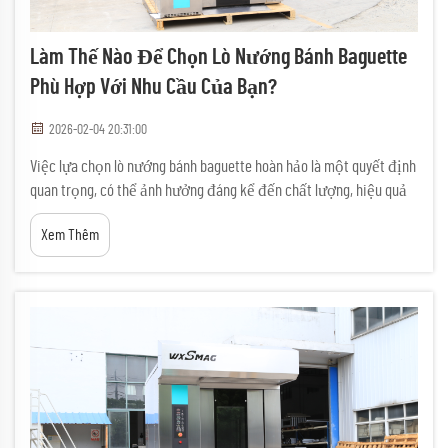
Làm Thế Nào Để Chọn Lò Nướng Bánh Baguette
Phù Hợp Với Nhu Cầu Của Bạn?
2026-02-04 20:31:00
Việc lựa chọn lò nướng bánh baguette hoàn hảo là một quyết định
quan trọng, có thể ảnh hưởng đáng kể đến chất lượng, hiệu quả
và lợi nhuận trong hoạt động sản xuất bánh của bạn. Dù bạn là thợ
Xem Thêm
làm bánh chuyên nghiệp, chủ nhà hàng hay nhà cung cấp dịch vụ
thực phẩm thương mại,...