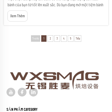
bánh của bạn từ tốt lên xuất sắc. Dù bạn đang mở một tiệm bánh
mới hay nâng cấp thiết bị hiện có, việc hiểu rõ các yếu tố then
Xem Thêm
chốt ảnh hưởng đến hiệu suất, hiệu quả và...
Trước
1
2
3
4
5
Tiếp
SẢN PHẨM CAYEGORY