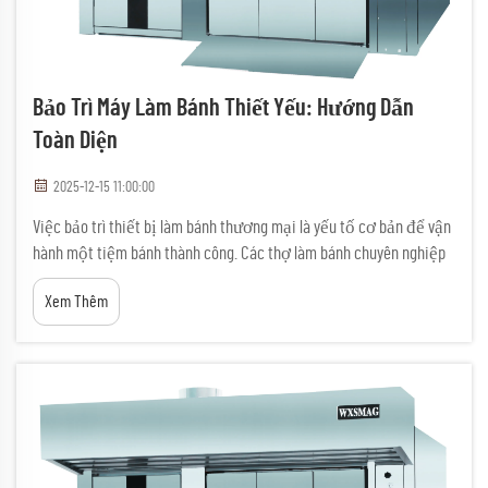
Bảo Trì Máy Làm Bánh Thiết Yếu: Hướng Dẫn
Toàn Diện
2025-12-15 11:00:00
Việc bảo trì thiết bị làm bánh thương mại là yếu tố cơ bản để vận
hành một tiệm bánh thành công. Các thợ làm bánh chuyên nghiệp
hiểu rằng các quy trình bảo trì đúng cách không chỉ kéo dài tuổi
Xem Thêm
thọ thiết bị mà còn đảm bảo chất lượng sản phẩm ổn định và
giảm...