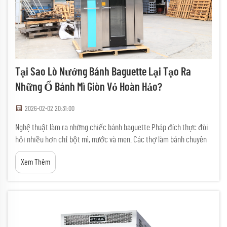
Tại Sao Lò Nướng Bánh Baguette Lại Tạo Ra
Những Ổ Bánh Mì Giòn Vỏ Hoàn Hảo?
2026-02-02 20:31:00
Nghệ thuật làm ra những chiếc bánh baguette Pháp đích thực đòi
hỏi nhiều hơn chỉ bột mì, nước và men. Các thợ làm bánh chuyên
nghiệp hiểu rằng việc đạt được lớp vỏ vàng óng hoàn hảo cùng
Xem Thêm
phần ruột xốp nhẹ phụ thuộc rất lớn vào thiết bị chuyên dụng
được thiết kế đặc biệt cho...