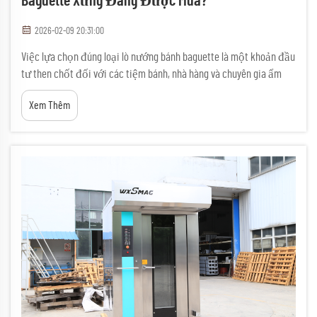
Baguette Xứng Đáng Được Mua?
2026-02-09 20:31:00
Việc lựa chọn đúng loại lò nướng bánh baguette là một khoản đầu
tư then chốt đối với các tiệm bánh, nhà hàng và chuyên gia ẩm
thực đặt trọng tâm vào quy trình sản xuất bánh mì Pháp chính
Xem Thêm
thống. Những đặc điểm nổi bật của một lò nướng bánh baguette
cao cấp vượt xa hơn nhiều so với…