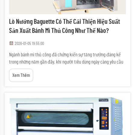
Lò Nướng Baguette Có Thể Cải Thiện Hiệu Suất
Sản Xuất Bánh Mì Thủ Công Như Thế Nào?
2026-01-05 19:55:00
Ngành bánh mì thủ công đã chứng kiến sự tăng trưởng đáng kể
trong những năm gần đây, khi người tiêu dùng ngày càng yêu cầu
các sản phẩm bánh nướng đích thực và chất lượng cao. Đối với
Xem Thêm
các tiệm bánh thương mại nhằm đáp ứng nhu cầu này đồng thời
duy trì lợi nhuận, việc đầu tư vào...