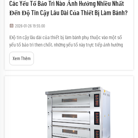
Các Yếu Tố Bảo Trì Nào Ảnh Hưởng Nhiều Nhất
Đến Độ Tin Cậy Lâu Dài Của Thiết Bị Làm Bánh?
2026-01-26 19:55:00
Độ tin cậy lâu dài của thiết bị làm bánh phụ thuộc vào một số
yếu tố bảo trì then chốt, những yếu tố này trực tiếp ảnh hưởng
đến hiệu quả vận hành, chất lượng sản phẩm và lợi nhuận tổng
Xem Thêm
thể. Các thợ làm bánh chuyên nghiệp hiểu rằng việc thực hiện các
quy trình bảo trì nhất quán có thể...