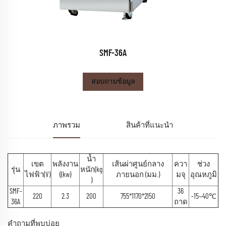
SMF-36A
สอบถามข้อมูล
ภาพรวม
สินค้าที่แนะนำ
น้ำ
เขต
พลังงาน
เส้นผ่าศูนย์กลาง
ควา
ช่วง
รุ่น
หนัก(kg
ไฟฟ้า(V)
((kw)
ภายนอก (มม.)
มจุ
อุณหภูมิ
)
SMF-
36
220
2.3
200
755*1170*2150
-15~40℃
36A
ถาด
คำถามที่พบบ่อย