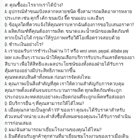
ส: คุณซื้ออะไรจากเราได้บ้าง?
A: อุปกรณ์ทำขนมปังหลากหลายชนิด ซึ่งสามารถผลิตอาหารหลาย
ประเภท เช่น คุกกี้ เค้ก ขนมปัง จี๊ด ขนมอบ และอื่นๆ
Q: ข้อมูลใดที่ควรแจ้งให้คุณทราบหากฉันต้องการขอใบเสนอราคา?
A: ผลิตภัณฑ์ที่คุณต้องการผลิต: ขนาดและน้ำหนักของผลิตภัณฑ์
หากเป็นไปได้ กรุณาให้รูปภาพหรือวิดีโอเพื่อตรวจสอบด้วย
Q: ชำระเงินอย่างไร?
A: เรายอมรับการชำระเงินผ่าน T/T หรือ west union, paypal, alibaba pay
later และอื่นๆ เราแนะนำให้คุณเลือกบริการรับประกันเครดิตของอา
ลีบาบา เพื่อให้สิทธิและผลประโยชน์ของทั้งสองฝ่ายได้รับการ
คุ้มครองอย่างมีประสิทธิภาพมากขึ้น
คุณทดสอบสินค้าทั้งหมด ก่อนการจัดส่งไหม
A: คุณภาพเป็นสิ่งสำคัญที่สุด เราให้ความสำคัญกับการควบคุม
คุณภาพตั้งแต่ต้นจนจบกระบวนการผลิต ทุกผลิตภัณฑ์จะถูก
ประกอบและทดสอบอย่างละเอียดก่อนที่จะถูกแพ็คหรือส่งออก
Q: มีบริการอื่น ๆ ที่คุณสามารถให้ได้ไหม?
A: เมื่อคุณกลายเป็นลูกค้า VIP ของเรา คุณจะได้รับราคาสำหรับ
ตัวแทนจำหน่าย และคำสั่งซื้อทั้งหมดของคุณจะได้รับการดำเนิน
การก่อนเสมอ
Q: ผม/ฉันสามารถมาเยี่ยมโรงงานของคุณได้ไหม?
A: ยินดีต้อนรับลูกค้าทุกท่านที่มาเยี่ยมชมโรงงานของเราเมื่อเดิน