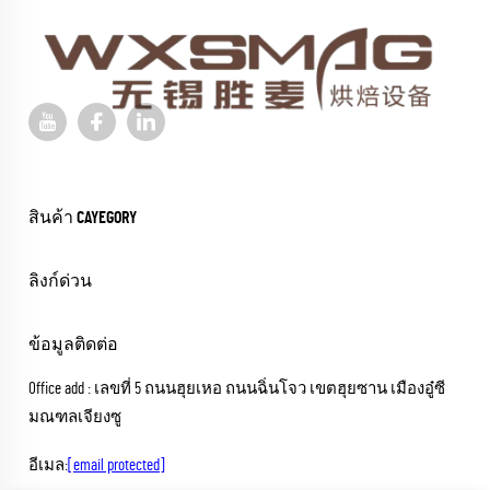
สินค้า CAYEGORY
ลิงก์ด่วน
ข้อมูลติดต่อ
Office add : เลขที่ 5 ถนนฮุยเหอ ถนนฉิ่นโจว เขตฮุยซาน เมืองอู๋ซี
มณฑลเจียงซู
อีเมล:
[email protected]