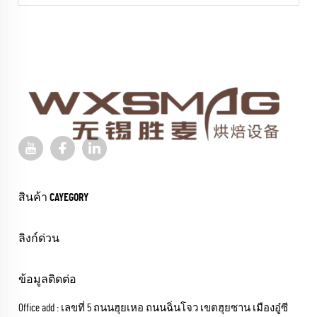
สินค้า CAYEGORY
ลิงก์ด่วน
ข้อมูลติดต่อ
Office add : เลขที่ 5 ถนนฮุยเหอ ถนนฉิ่นโจว เขตฮุยซาน เมืองอู๋ซี