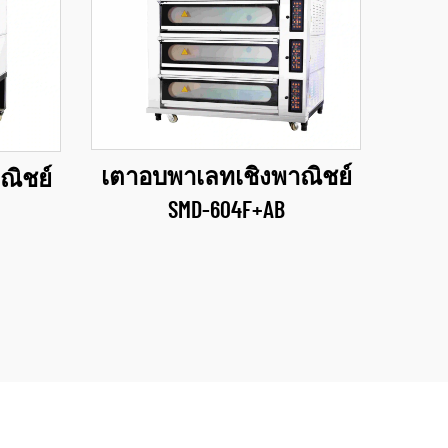
เตาอบพาเลทเชิงพาณิชย์
ณิชย์
SMD-604F+AB