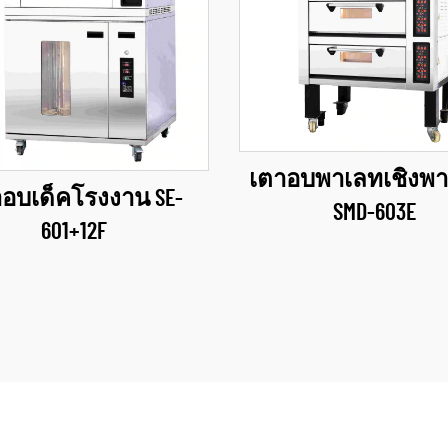
เตาอบพาเลทเชิงพา
อบเด็คโรงงาน SE-
SMD-603E
601+12F