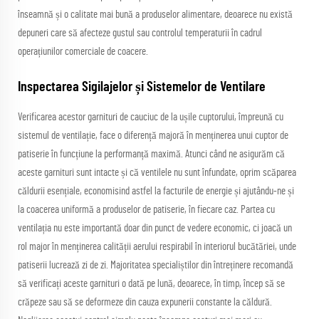
înseamnă și o calitate mai bună a produselor alimentare, deoarece nu există
depuneri care să afecteze gustul sau controlul temperaturii în cadrul
operațiunilor comerciale de coacere.
Inspectarea Sigilajelor și Sistemelor de Ventilare
Verificarea acestor garnituri de cauciuc de la ușile cuptorului, împreună cu
sistemul de ventilație, face o diferență majoră în menținerea unui cuptor de
patiserie în funcțiune la performanță maximă. Atunci când ne asigurăm că
aceste garnituri sunt intacte și că ventilele nu sunt înfundate, oprim scăparea
căldurii esențiale, economisind astfel la facturile de energie și ajutându-ne și
la coacerea uniformă a produselor de patiserie, în fiecare caz. Partea cu
ventilația nu este importantă doar din punct de vedere economic, ci joacă un
rol major în menținerea calității aerului respirabil în interiorul bucătăriei, unde
patiserii lucrează zi de zi. Majoritatea specialiștilor din întreținere recomandă
să verificați aceste garnituri o dată pe lună, deoarece, în timp, încep să se
crăpeze sau să se deformeze din cauza expunerii constante la căldură.