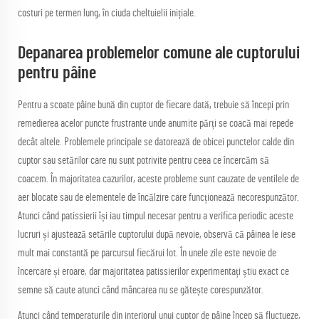
costuri pe termen lung, în ciuda cheltuielii inițiale.
Depanarea problemelor comune ale cuptorului
pentru pâine
Pentru a scoate pâine bună din cuptor de fiecare dată, trebuie să începi prin
remedierea acelor puncte frustrante unde anumite părți se coacă mai repede
decât altele. Problemele principale se datorează de obicei punctelor calde din
cuptor sau setărilor care nu sunt potrivite pentru ceea ce încercăm să
coacem. În majoritatea cazurilor, aceste probleme sunt cauzate de ventilele de
aer blocate sau de elementele de încălzire care funcționează necorespunzător.
Atunci când patissierii își iau timpul necesar pentru a verifica periodic aceste
lucruri și ajustează setările cuptorului după nevoie, observă că pâinea le iese
mult mai constantă pe parcursul fiecărui lot. În unele zile este nevoie de
încercare și eroare, dar majoritatea patissierilor experimentați știu exact ce
semne să caute atunci când mâncarea nu se gătește corespunzător.
Atunci când temperaturile din interiorul unui cuptor de pâine încep să fluctueze,