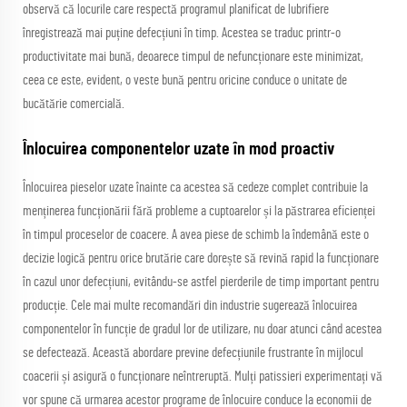
observă că locurile care respectă programul planificat de lubrifiere
înregistrează mai puține defecțiuni în timp. Acestea se traduc printr-o
productivitate mai bună, deoarece timpul de nefuncționare este minimizat,
ceea ce este, evident, o veste bună pentru oricine conduce o unitate de
bucătărie comercială.
Înlocuirea componentelor uzate în mod proactiv
Înlocuirea pieselor uzate înainte ca acestea să cedeze complet contribuie la
menținerea funcționării fără probleme a cuptoarelor și la păstrarea eficienței
în timpul proceselor de coacere. A avea piese de schimb la îndemână este o
decizie logică pentru orice brutărie care dorește să revină rapid la funcționare
în cazul unor defecțiuni, evitându-se astfel pierderile de timp important pentru
producție. Cele mai multe recomandări din industrie sugerează înlocuirea
componentelor în funcție de gradul lor de utilizare, nu doar atunci când acestea
se defectează. Această abordare previne defecțiunile frustrante în mijlocul
coacerii și asigură o funcționare neîntreruptă. Mulți patissieri experimentați vă
vor spune că urmarea acestor programe de înlocuire conduce la economii de