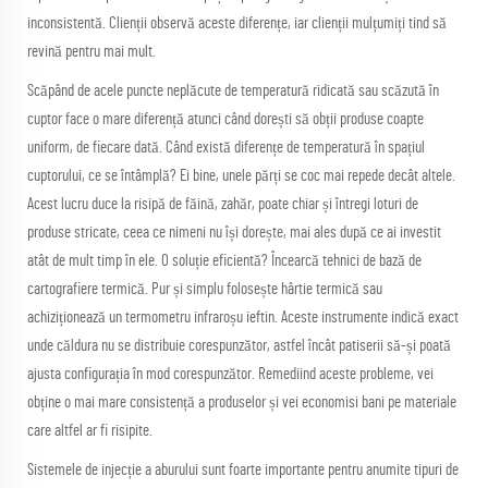
inconsistentă. Clienții observă aceste diferențe, iar clienții mulțumiți tind să
revină pentru mai mult.
Scăpând de acele puncte neplăcute de temperatură ridicată sau scăzută în
cuptor face o mare diferență atunci când dorești să obții produse coapte
uniform, de fiecare dată. Când există diferențe de temperatură în spațiul
cuptorului, ce se întâmplă? Ei bine, unele părți se coc mai repede decât altele.
Acest lucru duce la risipă de făină, zahăr, poate chiar și întregi loturi de
produse stricate, ceea ce nimeni nu își dorește, mai ales după ce ai investit
atât de mult timp în ele. O soluție eficientă? Încearcă tehnici de bază de
cartografiere termică. Pur și simplu folosește hârtie termică sau
achiziționează un termometru infraroșu ieftin. Aceste instrumente indică exact
unde căldura nu se distribuie corespunzător, astfel încât patiserii să-și poată
ajusta configurația în mod corespunzător. Remediind aceste probleme, vei
obține o mai mare consistență a produselor și vei economisi bani pe materiale
care altfel ar fi risipite.
Sistemele de injecție a aburului sunt foarte importante pentru anumite tipuri de