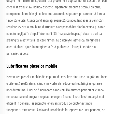
despre menținerea funcționării fără probleme a cuptoarelor de coșuleț. Un bun
checklist trebuie să includă aspecte importante precum sistemul electric,
componentele mobile și acele comutatoare de siguranță pe care toată lumea
tinde să le uite. Atunci când angajații respectă cu adevărat aceste verificări
regulate, există o mai bună distribuire a responsabilităților în echipă și nimic
nu este neglijat în timpul întreținerii. Sărirea peste inspecții duce la oprirea
prelungită a activității, pe care nimeni nu o dorește, astfel că menținerea
acestui obicei ajută la menținerea fără probleme a întregii activități a
patiseriei, zi de zi.
Lubrificarea pieselor mobile
Menținerea pieselor mobile din cuptorul de coșulețe bine unse cu grăsime face
o diferență reală atunci când vine vorba de reducerea frecării și asigurarea
unei durate mai lungi de funcționare a mașinii. Majoritatea patiserilor știu că
respectarea unui program regulat de ungere face ca lucrurile să meargă mai
eficient în general, iar zgomotul enervant produs de cuptor în timpul
funcționării este redus. Analizând jurnalele de întreținere ale unor patiserii, se