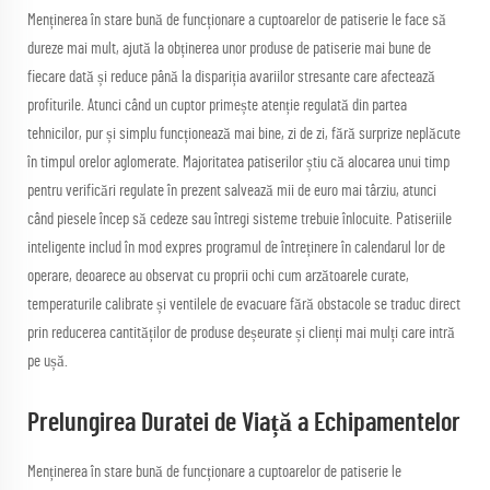
Menținerea în stare bună de funcționare a cuptoarelor de patiserie le face să
dureze mai mult, ajută la obținerea unor produse de patiserie mai bune de
fiecare dată și reduce până la dispariția avariilor stresante care afectează
profiturile. Atunci când un cuptor primește atenție regulată din partea
tehnicilor, pur și simplu funcționează mai bine, zi de zi, fără surprize neplăcute
în timpul orelor aglomerate. Majoritatea patiserilor știu că alocarea unui timp
pentru verificări regulate în prezent salvează mii de euro mai târziu, atunci
când piesele încep să cedeze sau întregi sisteme trebuie înlocuite. Patiseriile
inteligente includ în mod expres programul de întreținere în calendarul lor de
operare, deoarece au observat cu proprii ochi cum arzătoarele curate,
temperaturile calibrate și ventilele de evacuare fără obstacole se traduc direct
prin reducerea cantităților de produse deșeurate și clienți mai mulți care intră
pe ușă.
Prelungirea Duratei de Viață a Echipamentelor
Menținerea în stare bună de funcționare a cuptoarelor de patiserie le