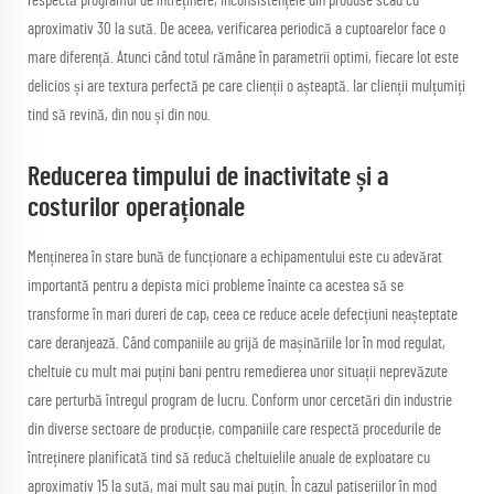
respectă programul de întreținere, inconsistențele din produse scad cu
aproximativ 30 la sută. De aceea, verificarea periodică a cuptoarelor face o
mare diferență. Atunci când totul rămâne în parametrii optimi, fiecare lot este
delicios și are textura perfectă pe care clienții o așteaptă. Iar clienții mulțumiți
tind să revină, din nou și din nou.
Reducerea timpului de inactivitate și a
costurilor operaționale
Menținerea în stare bună de funcționare a echipamentului este cu adevărat
importantă pentru a depista mici probleme înainte ca acestea să se
transforme în mari dureri de cap, ceea ce reduce acele defecțiuni neașteptate
care deranjează. Când companiile au grijă de mașinăriile lor în mod regulat,
cheltuie cu mult mai puțini bani pentru remedierea unor situații neprevăzute
care perturbă întregul program de lucru. Conform unor cercetări din industrie
din diverse sectoare de producție, companiile care respectă procedurile de
întreținere planificată tind să reducă cheltuielile anuale de exploatare cu
aproximativ 15 la sută, mai mult sau mai puțin. În cazul patiseriilor în mod