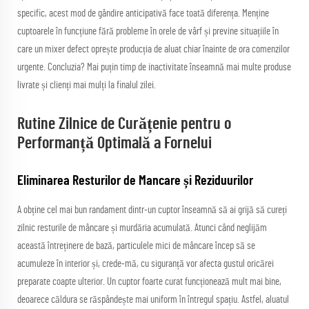
specific, acest mod de gândire anticipativă face toată diferența. Menține
cuptoarele în funcțiune fără probleme în orele de vârf și previne situațiile în
care un mixer defect oprește producția de aluat chiar înainte de ora comenzilor
urgente. Concluzia? Mai puțin timp de inactivitate înseamnă mai multe produse
livrate și clienți mai mulți la finalul zilei.
Rutine Zilnice de Curățenie pentru o
Performanță Optimală a Fornelui
Eliminarea Resturilor de Mancare și Reziduurilor
A obține cel mai bun randament dintr-un cuptor înseamnă să ai grijă să cureți
zilnic resturile de mâncare și murdăria acumulată. Atunci când neglijăm
această întreținere de bază, particulele mici de mâncare încep să se
acumuleze în interior și, crede-mă, cu siguranță vor afecta gustul oricărei
preparate coapte ulterior. Un cuptor foarte curat funcționează mult mai bine,
deoarece căldura se răspândește mai uniform în întregul spațiu. Astfel, aluatul