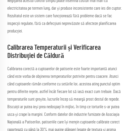
Neglijarea acestui control simplu poate însemna costuri mai mari cu
electricitatea pe termen lung, dar și produse inconsistente care ies din cuptor.
Rezultatul este un sistem care funcționează fără probleme dacă se fac
inspecții regulate, fără ca defecțiuni neprevăzute să afecteze planificarea
producției.
Calibrarea Temperaturii și Verificarea
Distribuției de Căldură
Calibrarea corectă a cuptoarelor de patiserie este foarte importantă atunci
când este vorba de obținerea temperaturilor potrivite pentru coacere. Atunci
când cuptoarele rămân conforme cu setările lor, acestea ating punctul optim
pentru diferite rețete, astfel încât fiecare lot să iasă exact cum trebuie. Dacă
temperaturile sunt greșite, lucrurile încep să meargă prost destul de repede.
Biscuiții ar putea ieși prea nedospați în mijloc, în timp ce torturile s-ar putea
usca și crape la margini. Conform datelor din industrie furnizate de Asociația
Națională a Patiserilor, patiseriile care își mențin cuptoarele calibrate corect
raportează cu până la 30% mai puține plângeri legate de textura și aroma