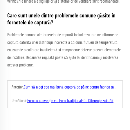
verificările lunare ale sigilajelor și sistemelor de ventilare sunt recomandate.
Care sunt unele dintre problemele comune găsite în
fornetele de coptură?
Problemele comune ale fornetelor de coptură includ rezultate neuniforme de
coptură datorită unei distribuții incorecte a căldurii, flutueri de temperatură
cauzate de o calibrare insuficientă și componente defecte precum elementele
de încălzire. Depanarea regulată poate să ajute la identificarea și rezolvarea
acestor probleme.
Anterior:
Cum să alegi cea mai bună cuptoră de pâine pentru fabrica ta de cozonac
Următorul:
Forn cu convecție vs. Forn Tradițional: Ce Diferențe Există?