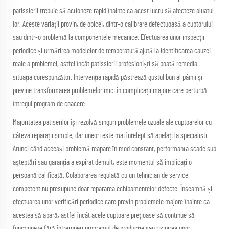
patissierii trebuie să acționeze rapid înainte ca acest lucru să afecteze aluatul
lor. Aceste variații provin, de obicei, dintr-o calibrare defectuoasă a cuptorului
sau dintr-o problemă la componentele mecanice. Efectuarea unor inspecții
periodice și urmărirea modelelor de temperatură ajută la identificarea cauzei
reale a problemei, astfel încât patissierii profesioniști să poată remedia
situația corespunzător. Intervenția rapidă păstrează gustul bun al pâinii și
previne transformarea problemelor mici în complicații majore care perturbă
întregul program de coacere.
Majoritatea patiserilor își rezolvă singuri problemele uzuale ale cuptoarelor cu
câteva reparații simple, dar uneori este mai înțelept să apelați la specialiști.
Atunci când aceeași problemă reapare în mod constant, performanța scade sub
așteptări sau garanția a expirat demult, este momentul să implicați o
persoană calificată. Colaborarea regulată cu un tehnician de service
competent nu presupune doar repararea echipamentelor defecte. Înseamnă și
efectuarea unor verificări periodice care previn problemele majore înainte ca
acestea să apară, astfel încât acele cuptoare prețioase să continue să
funcționeze fără întreruperi programul de producție sau risipirea unor