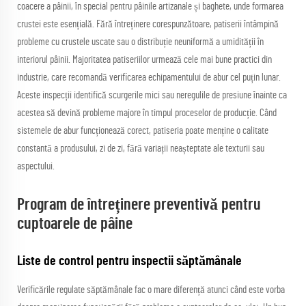
coacere a pâinii, în special pentru pâinile artizanale și baghete, unde formarea
crustei este esențială. Fără întreținere corespunzătoare, patiserii întâmpină
probleme cu crustele uscate sau o distribuție neuniformă a umidității în
interiorul pâinii. Majoritatea patiseriilor urmează cele mai bune practici din
industrie, care recomandă verificarea echipamentului de abur cel puțin lunar.
Aceste inspecții identifică scurgerile mici sau neregulile de presiune înainte ca
acestea să devină probleme majore în timpul proceselor de producție. Când
sistemele de abur funcționează corect, patiseria poate menține o calitate
constantă a produsului, zi de zi, fără variații neașteptate ale texturii sau
aspectului.
Program de întreținere preventivă pentru
cuptoarele de pâine
Liste de control pentru inspectii săptămânale
Verificările regulate săptămânale fac o mare diferență atunci când este vorba