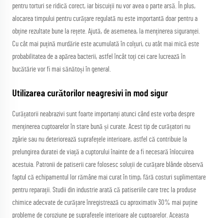
pentru torturi se ridică corect, iar biscuiții nu vor avea o parte arsă. În plus,
alocarea timpului pentru curățare regulată nu este importantă doar pentru a
obține rezultate bune la rețete. Ajută, de asemenea, la menținerea siguranței.
Cu cât mai puțină murdărie este acumulată în colțuri, cu atât mai mică este
probabilitatea de a apărea bacterii, astfel încât toți cei care lucrează în
bucătărie vor fi mai sănătoși în general.
Utilizarea curătorilor neagresivi în mod sigur
Curățatorii neabrazivi sunt foarte importanți atunci când este vorba despre
menținerea cuptoarelor în stare bună și curate. Acest tip de curățatori nu
zgârie sau nu deteriorează suprafețele interioare, astfel că contribuie la
prelungirea duratei de viață a cuptorului înainte de a fi necesară înlocuirea
acestuia. Patronii de patiserii care folosesc soluții de curățare blânde observă
faptul că echipamentul lor rămâne mai curat în timp, fără costuri suplimentare
pentru reparații. Studii din industrie arată că patiseriile care trec la produse
chimice adecvate de curățare înregistrează cu aproximativ 30% mai puține
probleme de coroziune pe suprafețele interioare ale cuptoarelor. Aceasta