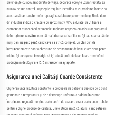
prelungește cu adevărat durata de viață, deoarece oprește uzura treptată să
nu iasă de sub control. Inspecțiile regulate identifică mici probleme înainte ca
acestea să se transforme în reparații costisitoare pe termen lung. Unele date
din industrie indică o creștere cu aproximativ 40% a duratei de utilizare a
cuptoarelor atunci când persoanele implicate respectă cu adevărat programul
de întreținere. Adevărul este că majoritatea patiseriilor nu își dau seama cât de
mulți bani risipesc până când ceva se strică complet. Un plan bun de
întreținere nu este doar o chestiune de economisire de bani, ci are sens pentru
oricine își dorește ca investiția să își aducă profit de la an la an, menținând
producția în desfășurare fără întreruperi neașteptate.
Asigurarea unei Calități Coarde Consistente
Obținerea unor rezultate constante la produsele de patiserie depinde de o bună
gestionare a temperaturii și de o distribuție uniformă a căldurii în cuptor.
Întreținerea regulată menține acele setări de coacere exact acolo unde trebuie
pentru a obține produse de calitate. Unele studii arată că atunci când patiserii