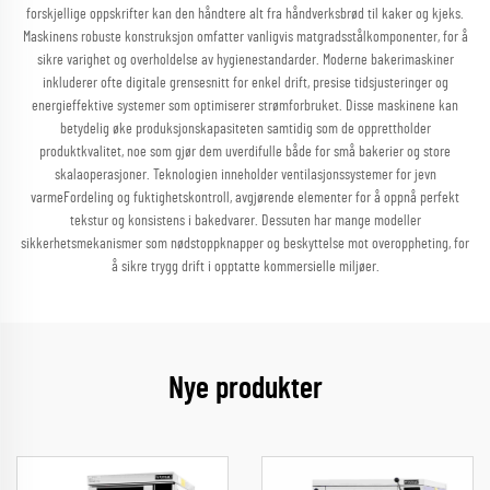
forskjellige oppskrifter kan den håndtere alt fra håndverksbrød til kaker og kjeks.
Maskinens robuste konstruksjon omfatter vanligvis matgradsstålkomponenter, for å
sikre varighet og overholdelse av hygienestandarder. Moderne bakerimaskiner
inkluderer ofte digitale grensesnitt for enkel drift, presise tidsjusteringer og
energieffektive systemer som optimiserer strømforbruket. Disse maskinene kan
betydelig øke produksjonskapasiteten samtidig som de opprettholder
produktkvalitet, noe som gjør dem uverdifulle både for små bakerier og store
skalaoperasjoner. Teknologien inneholder ventilasjonssystemer for jevn
varmeFordeling og fuktighetskontroll, avgjørende elementer for å oppnå perfekt
tekstur og konsistens i bakedvarer. Dessuten har mange modeller
sikkerhetsmekanismer som nødstoppknapper og beskyttelse mot overoppheting, for
å sikre trygg drift i opptatte kommersielle miljøer.
Nye produkter