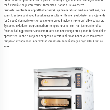
for å overvåke og justere varmeutbredelsen i sanntid. De avanserte
termostatskontrollene opprettholder nøyaktige temperaturer med minimalt svik, noe
som sikrer jevn baking og konsekvente resultater. Denne nøyakkheten er avgjørende
for å oppnå den perfekte skorpen, teksturen og innsidenstrukturen i ulike bakvarer.
Systemet inkluderer programmerbare temperatursoner som kan justeres for ulike
faser av bakingprosessen, noe som tillater den nødvendige presisjonen for komplekse
oppskrifter. Denne funksjonen er spesielt verdifull når man baker varer som krever
temperatursvingninger under kokingsprosessen, som håndlagde brød eller kreative
kaker.