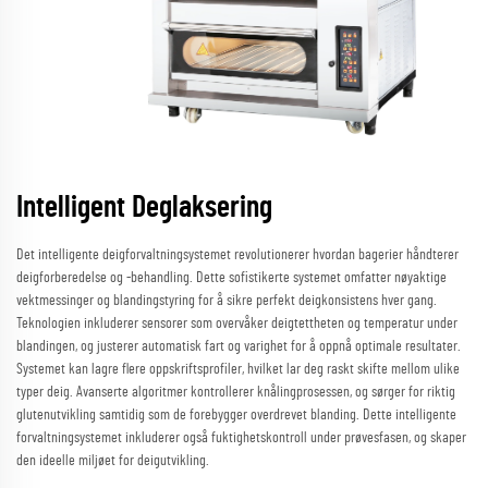
Intelligent Deglaksering
Det intelligente deigforvaltningsystemet revolutionerer hvordan bagerier håndterer
deigforberedelse og -behandling. Dette sofistikerte systemet omfatter nøyaktige
vektmessinger og blandingstyring for å sikre perfekt deigkonsistens hver gang.
Teknologien inkluderer sensorer som overvåker deigtettheten og temperatur under
blandingen, og justerer automatisk fart og varighet for å oppnå optimale resultater.
Systemet kan lagre flere oppskriftsprofiler, hvilket lar deg raskt skifte mellom ulike
typer deig. Avanserte algoritmer kontrollerer knålingprosessen, og sørger for riktig
glutenutvikling samtidig som de forebygger overdrevet blanding. Dette intelligente
forvaltningsystemet inkluderer også fuktighetskontroll under prøvesfasen, og skaper
den ideelle miljøet for deigutvikling.