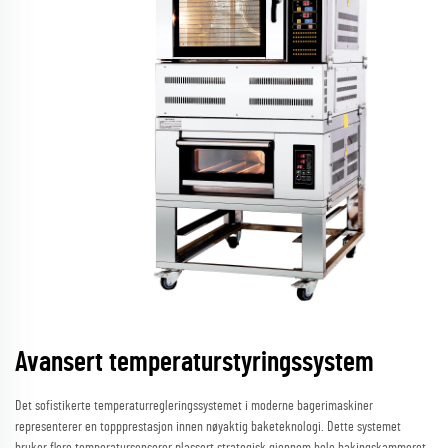
Avansert temperaturstyringssystem
Det sofistikerte temperaturregleringssystemet i moderne bagerimaskiner
representerer en toppprestasjon innen nøyaktig baketeknologi. Dette systemet
bruker flere temperatursensorer plassert strategisk gjennom hele bakingskammeret