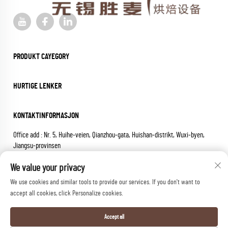
PRODUKT CAYEGORY
HURTIGE LENKER
KONTAKTINFORMASJON
Office add : Nr. 5, Huihe-veien, Qianzhou-gata, Huishan-distrikt, Wuxi-byen,
Jiangsu-provinsen
E-postadress:
[email protected]
We value your privacy
Tel:
+86-18652826331
We use cookies and similar tools to provide our services. If you don't want to
Opphavsrett © 2025 wuxi sheng mai machinery co.,ltd. Alle rettigheter
accept all cookies, click Personalize cookies.
forbeholdt.
Personvernerklæring
Accept all