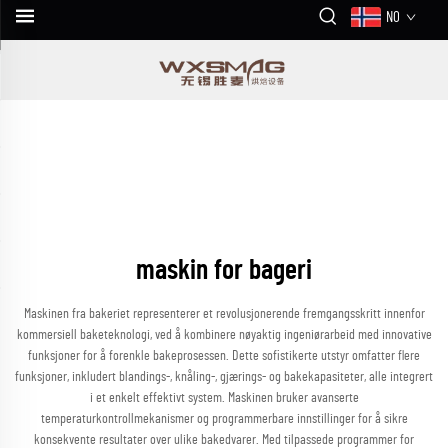
NO
maskin for bageri
Maskinen fra bakeriet representerer et revolusjonerende fremgangsskritt innenfor
kommersiell baketeknologi, ved å kombinere nøyaktig ingeniørarbeid med innovative
funksjoner for å forenkle bakeprosessen. Dette sofistikerte utstyr omfatter flere
funksjoner, inkludert blandings-, knåling-, gjærings- og bakekapasiteter, alle integrert
i et enkelt effektivt system. Maskinen bruker avanserte
temperaturkontrollmekanismer og programmerbare innstillinger for å sikre
konsekvente resultater over ulike bakedvarer. Med tilpassede programmer for