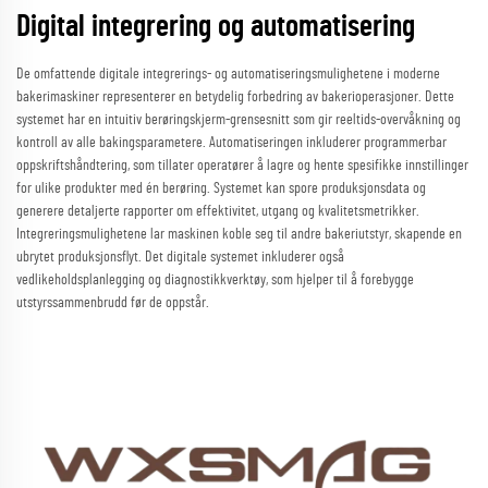
Digital integrering og automatisering
De omfattende digitale integrerings- og automatiseringsmulighetene i moderne
bakerimaskiner representerer en betydelig forbedring av bakerioperasjoner. Dette
systemet har en intuitiv berøringskjerm-grensesnitt som gir reeltids-overvåkning og
kontroll av alle bakingsparametere. Automatiseringen inkluderer programmerbar
oppskriftshåndtering, som tillater operatører å lagre og hente spesifikke innstillinger
for ulike produkter med én berøring. Systemet kan spore produksjonsdata og
generere detaljerte rapporter om effektivitet, utgang og kvalitetsmetrikker.
Integreringsmulighetene lar maskinen koble seg til andre bakeriutstyr, skapende en
ubrytet produksjonsflyt. Det digitale systemet inkluderer også
vedlikeholdsplanlegging og diagnostikkverktøy, som hjelper til å forebygge
utstyrssammenbrudd før de oppstår.