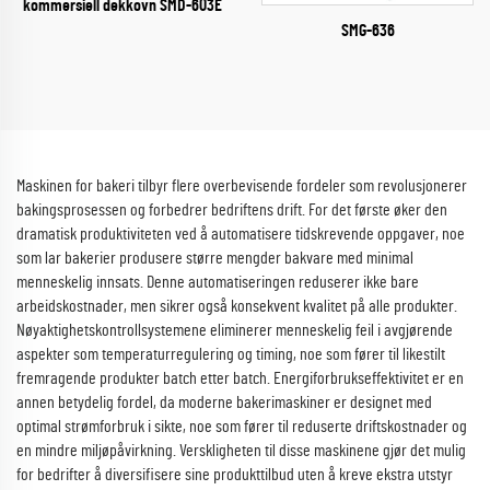
kommersiell dekkovn SMD-603E
SMG-636
Maskinen for bakeri tilbyr flere overbevisende fordeler som revolusjonerer
bakingsprosessen og forbedrer bedriftens drift. For det første øker den
dramatisk produktiviteten ved å automatisere tidskrevende oppgaver, noe
som lar bakerier produsere større mengder bakvare med minimal
menneskelig innsats. Denne automatiseringen reduserer ikke bare
arbeidskostnader, men sikrer også konsekvent kvalitet på alle produkter.
Nøyaktighetskontrollsystemene eliminerer menneskelig feil i avgjørende
aspekter som temperaturregulering og timing, noe som fører til likestilt
fremragende produkter batch etter batch. Energiforbrukseffektivitet er en
annen betydelig fordel, da moderne bakerimaskiner er designet med
optimal strømforbruk i sikte, noe som fører til reduserte driftskostnader og
en mindre miljøpåvirkning. Verskligheten til disse maskinene gjør det mulig
for bedrifter å diversifisere sine produkttilbud uten å kreve ekstra utstyr