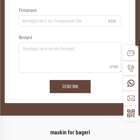
Firmanavn
0/200
Beskjed
0/1000
SEND INN
maskin for bageri