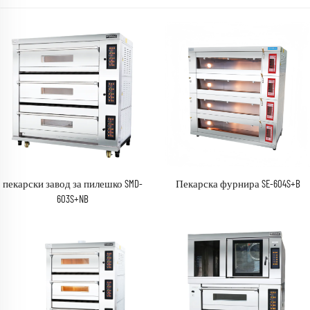
пекарски завод за пилешко SMD-
Пекарска фурнира SE-604S+B
603S+NB