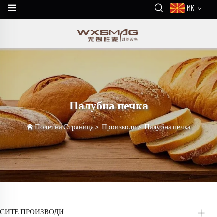
MK
Палубна печка
Почетна Страница
>
Производи
>
Палубна печка
СИТЕ ПРОИЗВОДИ