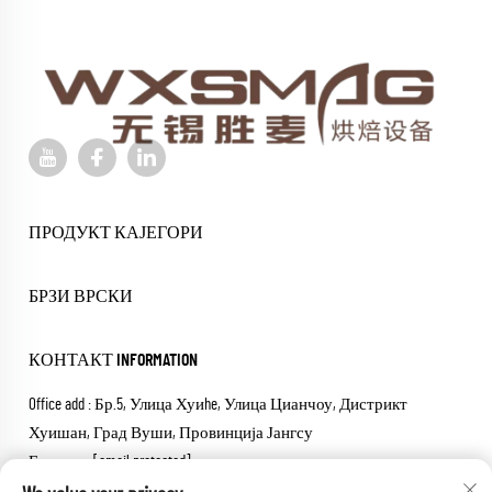
ПРОДУКТ КАЈЕГОРИ
БРЗИ ВРСКИ
КОНТАКТ INFORMATION
Office add : Бр.5, Улица Хуиhe, Улица Цианчоу, Дистрикт
Хуишан, Град Вуши, Провинција Јангсу
Е-пошта:
[email protected]
Тел :
+86-18652826331