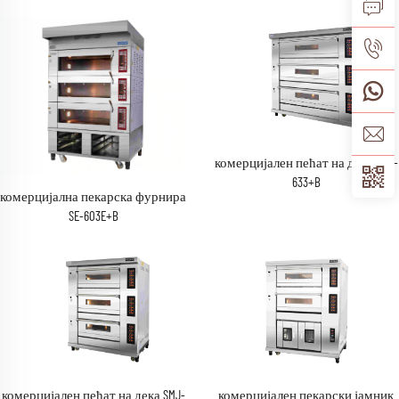
комерцијален пећат на дека SMJ-
633+B
комерцијална пекарска фурнира
SE-603E+B
комерцијален пекарски јамник
комерцијален пећат на дека SMJ-