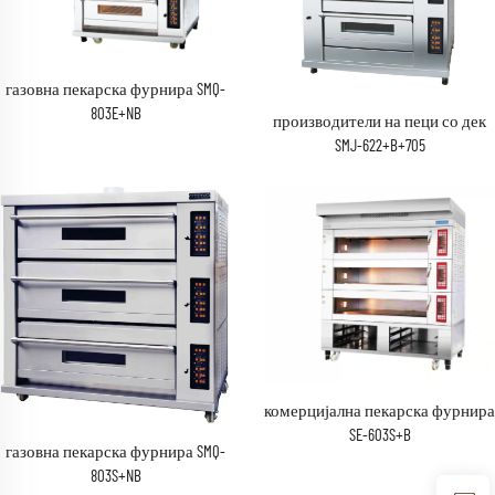
газовна пекарска фурнира SMQ-
803E+NB
производители на пеци со дек
SMJ-622+B+705
комерцијална пекарска фурнира
SE-603S+B
газовна пекарска фурнира SMQ-
803S+NB