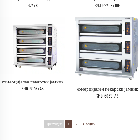
SMJ-622+B+10F
623+B
комерцијален пекарски јамник
SMD-604F+AB
комерцијален пекарски јамник
SMD-603S+AB
Претходно
1
2
Следно