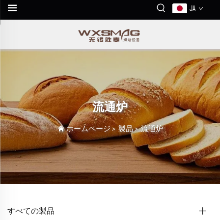
JA
流通炉
ホームページ
>
製品
>
流通炉
すべての製品