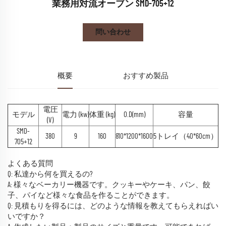
業務用対流オーブン SMD-705+12
問い合わせ
概要
おすすめ製品
電圧
モデル
電力 (kw)
体重 (kg)
O.D(mm)
容量
(V)
SMD-
380
9
160
810*1200*1600
5トレイ（40*60cm）
705+12
よくある質問
Q: 私達から何を買えるの?
A: 様々なベーカリー機器です。クッキーやケーキ、パン、餃
子、パイなど様々な食品を作ることができます。
Q: 見積もりを得るには、どのような情報を教えてもらえればい
いですか？