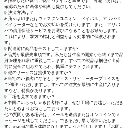
A: 作成したい製品：製品のサイズと重量です。可能であれば、
確認のために画像や動画も提供してください。
Q: 決済方法は？
A: 我々はT/Tまたはウェスタンユニオン、ペイパル、アリババ
ペイラーターなどでお支払いを受け付けます。また、アリバ
バの信用保証サービスをお選びになることをお勧めします。
これにより、双方の権利と利益がより効果的に保護されま
す。
Q: 配達前に商品をテストしていますか?
A: 品質が最優先事項です。私たちは生産の開始から終了まで品
質管理を非常に重視しています。すべての製品は梱包や出荷
前に完全に組み立てられ、慎重にテストされます。
Q: 他のサービスは提供できますか？
A: 当社のVIP顧客になると、ディストリビュータープライスを
ご利用いただけますし、すべての注文が最初に生産に入りま
すなど、特典があります。
Q: 工場を見学できますか？
A: 中国にいらっしゃるお客様には、ぜひ工場にお越しいただき
たいと心よりお待ちしております。
他の質問がある場合は、メールを送信またはオンラインでメ
ッセージを残してください。できるだけ早く返信いたしま
す。pleasantな購入体験になりますようお祈りします！「お問い