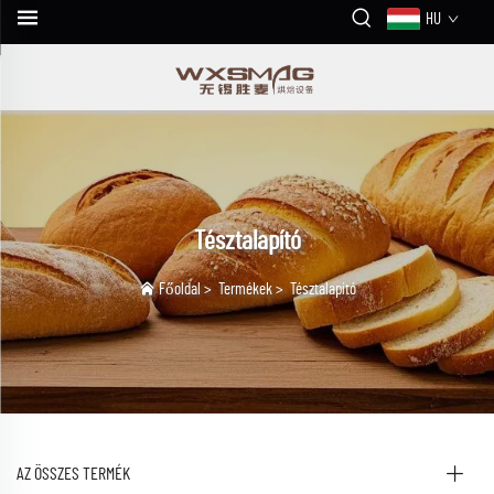
HU
Tésztalapító
Főoldal
>
Termékek
>
Tésztalapító
AZ ÖSSZES TERMÉK