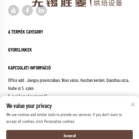
A TERMÉK CAYEGORY
GYORSLINKEK
KAPCSOLATI INFORMÁCIÓ
Office add : Jiangsu provinciában, Wuxi város, Huishan kerület, Qianzhou utca,
Huihe út 5. szám
E-mail:
[email protected]
Tel:
+86-18652826331
We value your privacy
We use cookies and similar tools to provide our services. If you don't want to
Copyright © 2026 wuxi sheng mai machinery co.,ltd. Minden jog
accept all cookies, click Personalize cookies.
fenntartva.
Adatvédelmi irányelvek
Accept all