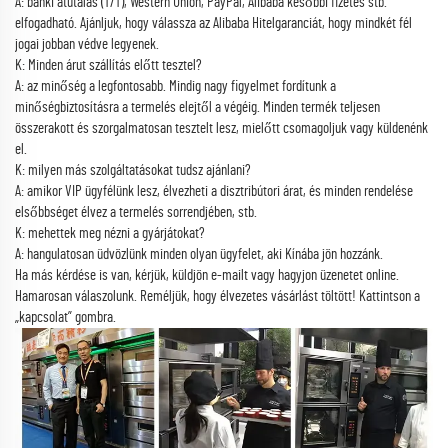
A: banki átutalás (T/T), Western Union, PayPal, Alibaba későbbi fizetés stb.
elfogadható. Ajánljuk, hogy válassza az Alibaba Hitelgaranciát, hogy mindkét fél
jogai jobban védve legyenek.
K: Minden árut szállítás előtt tesztel?
A: az minőség a legfontosabb. Mindig nagy figyelmet fordítunk a
minőségbiztosításra a termelés elejtől a végéig. Minden termék teljesen
összerakott és szorgalmatosan tesztelt lesz, mielőtt csomagoljuk vagy küldenénk
el.
K: milyen más szolgáltatásokat tudsz ajánlani?
A: amikor VIP ügyfélünk lesz, élvezheti a disztribútori árat, és minden rendelése
elsőbbséget élvez a termelés sorrendjében, stb.
K: mehettek meg nézni a gyárjátokat?
A: hangulatosan üdvözlünk minden olyan ügyfelet, aki Kínába jön hozzánk.
Ha más kérdése is van, kérjük, küldjön e-mailt vagy hagyjon üzenetet online.
Hamarosan válaszolunk. Reméljük, hogy élvezetes vásárlást töltött! Kattintson a
„kapcsolat” gombra.