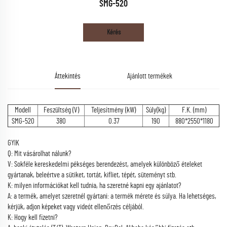
SMG-520
Kérés
Áttekintés
Ajánlott termékek
Modell
Feszültség (V)
Teljesítmény (kW)
Súly(kg)
F.K. (mm)
SMG-520
380
0.37
190
880*2550*1180
GYIK
Q: Mit vásárolhat nálunk?
V: Sokféle kereskedelmi pékséges berendezést, amelyek különböző ételeket
gyártanak, beleértve a sütiket, tortát, kifliet, tépét, süteményt stb.
K: milyen információkat kell tudnia, ha szeretné kapni egy ajánlatot?
A: a termék, amelyet szeretnél gyártani: a termék mérete és súlya. Ha lehetséges,
kérjük, adjon képeket vagy videót ellenőrzés céljából.
K: Hogy kell fizetni?