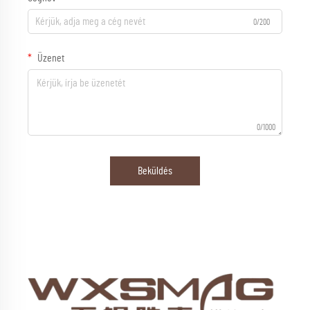
0/200
Üzenet
0/1000
Beküldés