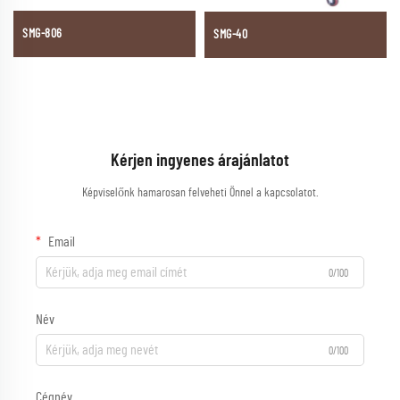
SMG-806
SMG-40
Kérjen ingyenes árajánlatot
Képviselőnk hamarosan felveheti Önnel a kapcsolatot.
Email
0/100
Név
0/100
Cégnév