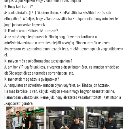
kérjük, adjon képeket vagy videót ellenőrzés céljából.
K: Hogy kell fizetni?
A: banki átutalás (T/T), Western Union, PayPal, Alibaba későbbi fizetés stb.
elfogadható. Ajánljuk, hogy válassza az Alibaba Hitelgaranciát, hogy mindkét fél
jogai jobban védve legyenek.
K: Minden árut szállítás előtt tesztel?
A: az minőség a legfontosabb. Mindig nagy figyelmet fordítunk a
minőségbiztosításra a termelés elejtől a végéig. Minden termék teljesen
összerakott és szorgalmatosan tesztelt lesz, mielőtt csomagoljuk vagy küldenénk
el.
K: milyen más szolgáltatásokat tudsz ajánlani?
A: amikor VIP ügyfélünk lesz, élvezheti a disztribútori árat, és minden rendelése
elsőbbséget élvez a termelés sorrendjében, stb.
K: mehettek meg nézni a gyárjátokat?
A: hangulatosan üdvözlünk minden olyan ügyfelet, aki Kínába jön hozzánk.
Ha más kérdése is van, kérjük, küldjön e-mailt vagy hagyjon üzenetet online.
Hamarosan válaszolunk. Reméljük, hogy élvezetes vásárlást töltött! Kattintson a
„kapcsolat” gombra.