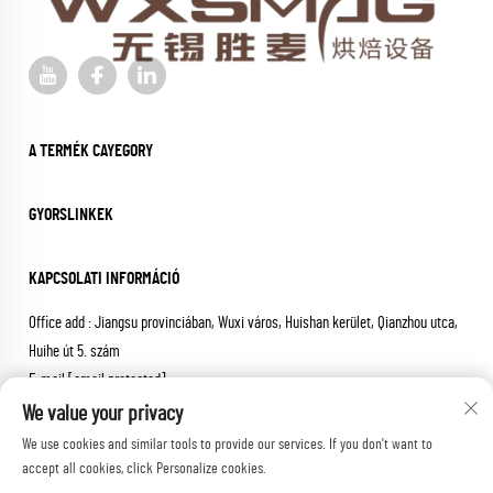
A TERMÉK CAYEGORY
GYORSLINKEK
KAPCSOLATI INFORMÁCIÓ
Office add : Jiangsu provinciában, Wuxi város, Huishan kerület, Qianzhou utca,
Huihe út 5. szám
E-mail:
[email protected]
Tel:
+86-18652826331
We value your privacy
We use cookies and similar tools to provide our services. If you don't want to
Copyright © 2026 wuxi sheng mai machinery co.,ltd. Minden jog
accept all cookies, click Personalize cookies.
fenntartva.
Adatvédelmi irányelvek