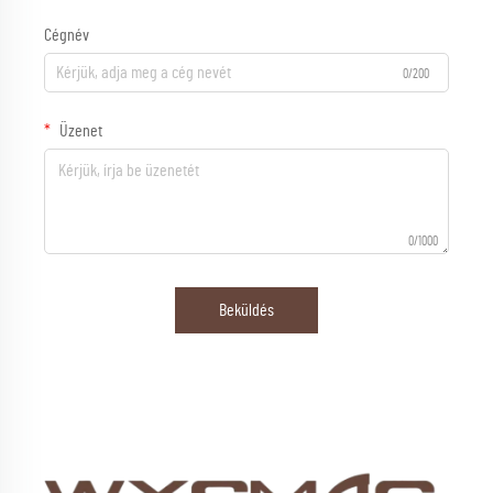
Cégnév
0/200
Üzenet
0/1000
Beküldés