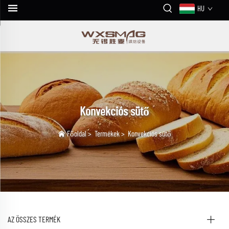
HU
Konvekciós sütő
Főoldal
>
Termékek
>
Konvekciós sütő
AZ ÖSSZES TERMÉK