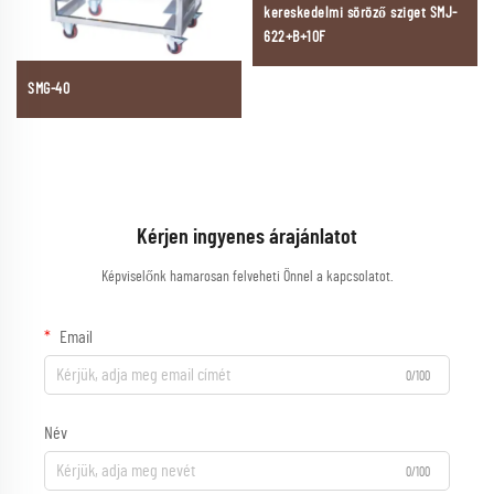
kereskedelmi söröző sziget SMJ-
622+B+10F
SMG-40
Kérjen ingyenes árajánlatot
Képviselőnk hamarosan felveheti Önnel a kapcsolatot.
Email
0/100
Név
0/100