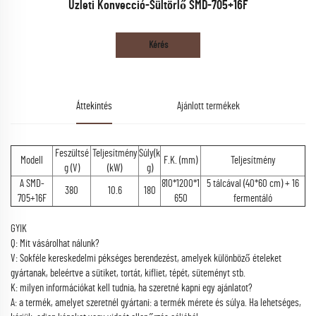
Üzleti Konvecció-Sültörlő SMD-705+16F
Kérés
Áttekintés
Ajánlott termékek
Feszültsé
Teljesítmény
Súly(k
Modell
F.K. (mm)
Teljesítmény
g (V)
(kW)
g)
A SMD-
810*1200*1
5 tálcával (40*60 cm) + 16
380
10.6
180
705+16F
650
fermentáló
GYIK
Q: Mit vásárolhat nálunk?
V: Sokféle kereskedelmi pékséges berendezést, amelyek különböző ételeket
gyártanak, beleértve a sütiket, tortát, kifliet, tépét, süteményt stb.
K: milyen információkat kell tudnia, ha szeretné kapni egy ajánlatot?
A: a termék, amelyet szeretnél gyártani: a termék mérete és súlya. Ha lehetséges,