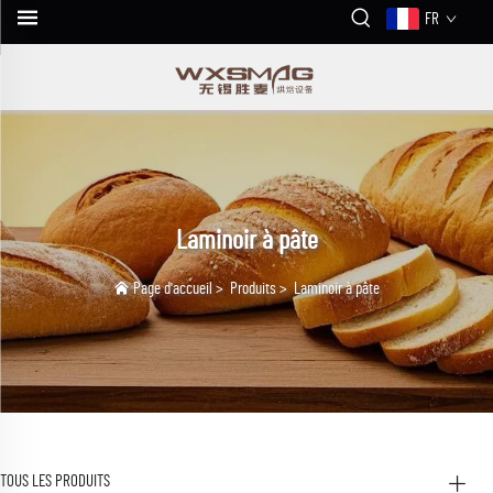
FR
Laminoir à pâte
Page d'accueil
>
Produits
>
Laminoir à pâte
TOUS LES PRODUITS