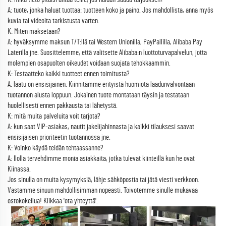
A: tuote, jonka haluat tuottaa: tuotteen koko ja paino. Jos mahdollista, anna myös
kuvia tai videoita tarkistusta varten.
K: Miten maksetaan?
A: hyväksymme maksun T/T:llä tai Western Unionilla, PayPallilla, Alibaba Pay
Laterilla jne. Suosittelemme, että valitsette Alibaba:n luottoturvapalvelun, jotta
molempien osapuolten oikeudet voidaan suojata tehokkaammin.
K: Testaatteko kaikki tuotteet ennen toimitusta?
A: laatu on ensisijainen. Kiinnitämme erityistä huomiota laadunvalvontaan
tuotannon alusta loppuun. Jokainen tuote montataan täysin ja testataan
huolellisesti ennen pakkausta tai lähetystä.
K: mitä muita palveluita voit tarjota?
A: kun saat VIP-asiakas, nautit jakelijahinnasta ja kaikki tilauksesi saavat
ensisijaisen prioriteetin tuotannossa jne.
K: Voinko käydä teidän tehtaassanne?
A: Ilolla tervehdimme monia asiakkaita, jotka tulevat kiinteillä kun he ovat
Kiinassa.
Jos sinulla on muita kysymyksiä, lähje sähköpostia tai jätä viesti verkkoon.
Vastamme sinuun mahdollisimman nopeasti. Toivotemme sinulle mukavaa
ostokokeilua! Klikkaa 'ota yhteyttä'.