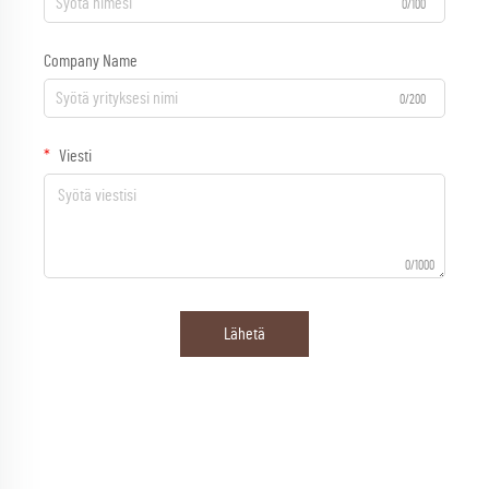
0/100
Company Name
0/200
Viesti
0/1000
Lähetä