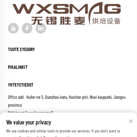
TUOTE CYEGORY
PIKALINKIT
YHTEYSTIEDOT
Office add : Huihe-tie 5, Qianzhou-katu, Huishan piiri, Wuxi kaupunki, Jiangsu
provinssi
Sähköposti:
[email protected]
Soita:
+86-18652826331
We value your privacy
We use cookies and similar tools to provide our services. If you don't want to
Tekijänoikeus © 2026 wuxi sheng mai machinery co.,ltd. Kaikki oikeudet