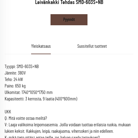
Leivänkakki Tehdas SMD-603S+NB
Pyynnöt
Yleiskatsaus
Suositellut tuotteet
Tyyppi: SMD-603S+NB
Jännite: 380V
Teho: 24 kW
Paino: 650 kg
Ulkomitat: 1740*1050*1750 mm
Kapasiteetti: 3 kerrosta, 9 laatia (400*600mm)
UKK
Q: Mitä voitte ostaa meiltä?
V: Laaja valikoima leipomoasemia. Joilla voidaan tuottaa erilaisia ruokia, mukaan
lukien keksit. Kakkujen, leipä, raakajuoma, vihersokeri ja niin edelleen.
K: mikä tieto pitäisi antaa teille, jos haluan saada tarjouksen?