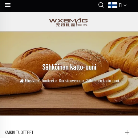
FI
Sähköinen katto-uuni
Etusivu
>
Tuotteet
>
Koristeovenne
>
Sähköinen katto-uuni
KAIKKI TUOTTEET