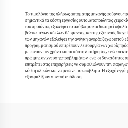
Το τιμολόγιο της πλήρως αυτόματης μηχανής φούρνου πρ
σημαντικά τα κόστη εργασίας αυτοματοποιώντας χειροκίνη
του προϊόντος εξαλείφει το απόβλητο και διατηρεί υψηλ
βελτιωμένων κύκλων θέρμανσης και της εξυπνούς διαχεί
των μηχανών εξαλείφει την ανάγκη αγοράς ξεχωριστού εξ
προγραμματισμού επιτρέπουν λειτουργία 24/7 χωρίς πρό
μειώνουν τον χρόνο και τα κόστη διατήρησης, ενώ επεκτ
πρώιμης ανίχνευσης προβλημάτων, ενώ οι δυνατότητες 
επιτρέπει στις επιχειρήσεις να συμφιλιώνουν την παραγ
κόστη υλικών και να μειώνει το απόβλητο. Η εξοχή εγγ
εξασφαλίζουν συνεπή απόδοση.