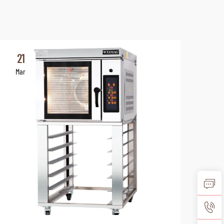
21
2
Mar
Ma