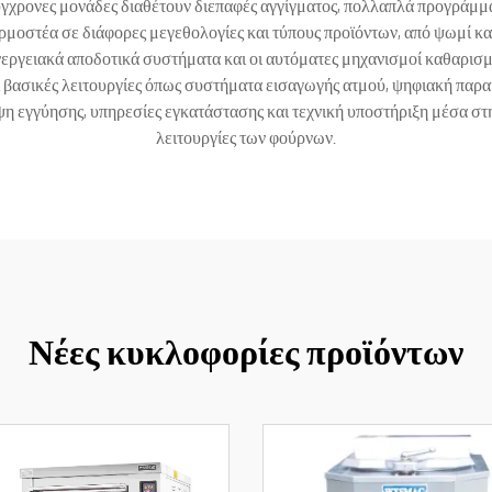
ύγχρονες μονάδες διαθέτουν διεπαφές αγγίγματος, πολλαπλά προγράμμα
στέα σε διάφορες μεγεθολογίες και τύπους προϊόντων, από ψωμί και γ
α ενεργειακά αποδοτικά συστήματα και οι αυτόματες μηχανισμοί καθαρ
ει βασικές λειτουργίες όπως συστήματα εισαγωγής ατμού, ψηφιακή πα
γγύησης, υπηρεσίες εγκατάστασης και τεχνική υποστήριξη μέσα στην 
λειτουργίες των φούρνων.
Νέες κυκλοφορίες προϊόντων