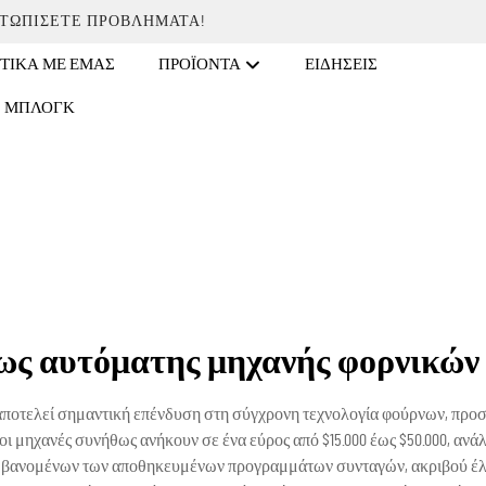
ΕΤΩΠΊΣΕΤΕ ΠΡΟΒΛΉΜΑΤΑ!
ΤΙΚΆ ΜΕ ΕΜΆΣ
ΠΡΟΪΌΝΤΑ
ΕΙΔΉΣΕΙΣ
ΜΠΛΟΓΚ
ως αυτόματης μηχανής φορνικών
αποτελεί σημαντική επένδυση στη σύγχρονη τεχνολογία φούρνων, προ
ι μηχανές συνήθως ανήκουν σε ένα εύρος από $15.000 έως $50.000, ανάλ
μβανομένων των αποθηκευμένων προγραμμάτων συνταγών, ακριβού έλε