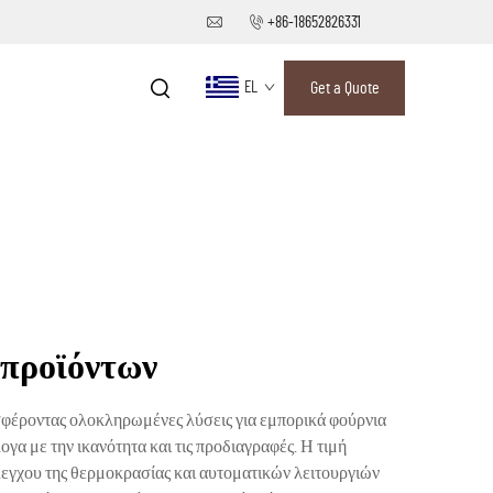
+86-18652826331
EL
Get a Quote
 προϊόντων
σφέροντας ολοκληρωμένες λύσεις για εμπορικά φούρνια
ογα με την ικανότητα και τις προδιαγραφές. Η τιμή
γχου της θερμοκρασίας και αυτοματικών λειτουργιών