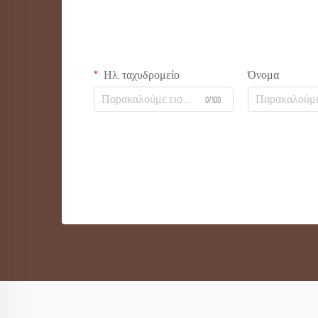
Ηλ. ταχυδρομείο
Όνομα
0/100