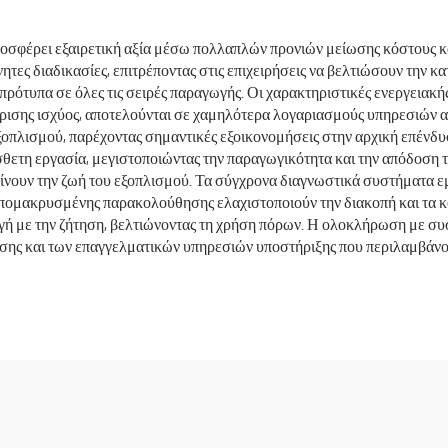
οσφέρει εξαιρετική αξία μέσω πολλαπλών προνιών μείωσης κόστους και
τες διαδικασίες, επιτρέποντας στις επιχειρήσεις να βελτιώσουν την κ
ά πρότυπα σε όλες τις σειρές παραγωγής. Οι χαρακτηριστικές ενεργεια
ρισης ισχύος, αποτελούνται σε χαμηλότερα λογαριασμούς υπηρεσιών α
οπλισμού, παρέχοντας σημαντικές εξοικονομήσεις στην αρχική επένδυ
σθετη εργασία, μεγιστοποιώντας την παραγωγικότητα και την απόδοση
είνουν την ζωή του εξοπλισμού. Τα σύγχρονα διαγνωστικά συστήματα ε
απομακρυσμένης παρακολούθησης ελαχιστοποιούν την διακοπή και τα 
ωγή με την ζήτηση, βελτιώνοντας τη χρήση πόρων. Η ολοκλήρωση με συ
ύησης και των επαγγελματικών υπηρεσιών υποστήριξης που περιλαμβάνο