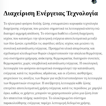
Διαχείριση Ενέργειας Τεχνολογία
Το ηλεκτρικό φούρνο διπλής ζώνης ενσωματώνει κορυφαία τεχνολογία
διαχείρισης ενέργειας που μειώνει σημαντικά τα λειτουργικά κόστη ενώ
διατηρεί αιχμηρή απόδοση. Το σύστημα διαθέτει εξυπνή διαχείριση
ισχύος που κατανέμει την ηλεκτρική ενέργεια αποτελεσματικά μεταξύ
των δύο ζωνών, εμποδίζοι τις αιφνίδιες αύξεις ισχύος και μειώνει τη
συνολική κατανάλωση ενέργειας. Προηγμένα υλικά απομόνωσης και
σχεδιασμοί κλειδωμένων θυρών ελαχιστοποιούν την απώλεια θερμότητας,
ενώ συστήματα γρήγορης ανάκτησης θερμοκρασίας διατηρούν συνεπείς
θερμοκρασίες χωρίς υπερβολική κατανάλωση ενέργειας. Η οικολογική
λειτουργία του φούρνου αυτοματικά συναρμολογεί την κατανάλωση
ενέργειας κατά τις περιόδους αδράνειας, και οι εξυπνες αισθητήρες
ανιχνεύουν τις ανοίξεις των θυρών για να βελτιστοποιήσουν τη λειτουργία
των θερμαντικών στοιχείων. Η ανεξάρτητη λειτουργία κάθε ζώνης
επιτρέπει αποτελεσματική χρήση ενέργειας κατά τις περιόδους με χαμηλό
όγκο, καθώς οι χρήστες μπορούν να χρησιμοποιούν μόνο μια ζώνη όταν
δεν απαιτείται πλήρης ικανότητα. Το ολοκληρωμένο σύστημα
παρακολούθησης ενέργειας παρέχει λεπτομερή δεδομένα χρήσης,