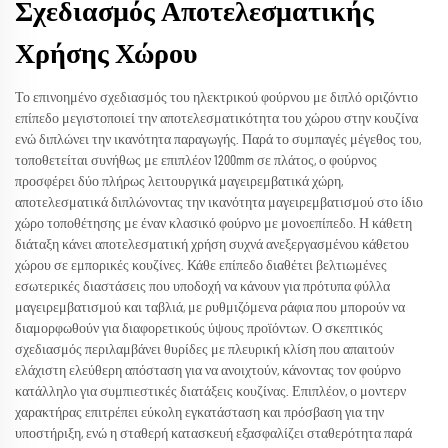
Σχεδιασμός Αποτελεσματικής
Χρήσης Χώρου
Το επινοημένο σχεδιασμός του ηλεκτρικού φούρνου με διπλό οριζόντιο
επίπεδο μεγιστοποιεί την αποτελεσματικότητα του χώρου στην κουζίνα
ενώ διπλώνει την ικανότητα παραγωγής. Παρά το συμπαγές μέγεθος του,
τοποθετείται συνήθως με επιπλέον 1200mm σε πλάτος, ο φούρνος
προσφέρει δύο πλήρως λειτουργικά μαγειρεμβατικά χώρη,
αποτελεσματικά διπλώνοντας την ικανότητα μαγειρεμβατισμού στο ίδιο
χώρο τοποθέτησης με έναν κλασικό φούρνο με μονοεπίπεδο. Η κάθετη
διάταξη κάνει αποτελεσματική χρήση συχνά ανεξεργασμένου κάθετου
χώρου σε εμπορικές κουζίνες. Κάθε επίπεδο διαθέτει βελτιωμένες
εσωτερικές διαστάσεις που υποδοχή να κάνουν για πρότυπα φύλλα
μαγειρεμβατισμού και ταβλιά, με ρυθμιζόμενα ράφια που μπορούν να
διαμορφωθούν για διαφορετικούς ύψους προϊόντων. Ο σκεπτικός
σχεδιασμός περιλαμβάνει θυρίδες με πλευρική κλίση που απαιτούν
ελάχιστη ελεύθερη απόσταση για να ανοιχτούν, κάνοντας τον φούρνο
κατάλληλο για συμπιεστικές διατάξεις κουζίνας. Επιπλέον, ο μοντερν
χαρακτήρας επιτρέπει εύκολη εγκατάσταση και πρόσβαση για την
υποστήριξη, ενώ η σταθερή κατασκευή εξασφαλίζει σταθερότητα παρά