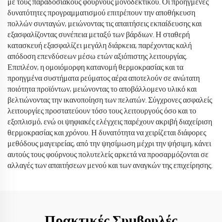
με τους παραδοσιακούς φούρνους μονοδεκτικού. Οι προηγμένες
δυνατότητες προγραμματισμού επιτρέπουν την αποθήκευση
πολλών συνταγών, μειώνοντας τις απαιτήσεις εκπαίδευσης και
εξασφαλίζοντας συνέπεια μεταξύ των βάρδιων. Η σταθερή
κατασκευή εξασφαλίζει μεγάλη διάρκεια, παρέχοντας καλή
απόδοση επενδύσεων μέσω ετών αξιόπιστης λειτουργίας.
Επιπλέον, η ομοιόμορφη κατανομή θερμοκρασίας και τα
προηγμένα συστήματα ρεύματος αέρα αποτελούν σε ανώτατη
ποιότητα προϊόντων, μειώνοντας το αποβάλλομενο υλικό και
βελτιώνοντας την ικανοποίηση των πελατών. Σύγχρονες ασφαλείς
λειτουργίες προστατεύουν τόσο τους λειτουργούς όσο και το
εξοπλισμό, ενώ οι ψηφιακές ελέγχεις παρέχουν ακριβή διαχείριση
θερμοκρασίας και χρόνου. Η δυνατότητα να χειρίζεται διάφορες
μεθόδους μαγειρείας, από την ψησίμωση μέχρι την ψήσιμη, κάνει
αυτούς τους φούρνους πολυτελείς αρκετά να προσαρμόζονται σε
αλλαγές των απαιτήσεων μενού και των αναγκών της επιχείρησης.
Πρακτικές Συμβουλές