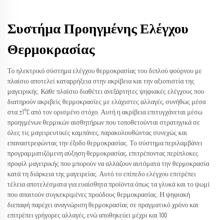
Συστήμα Προηγμένης Ελέγχου
Θερμοκρασίας
Το ηλεκτρικό σύστημα ελέγχου θερμοκρασίας του διπλού φούρνου με
πλαίσιο αποτελεί καταρρήξεια στην ακρίβεια και την αξιοπιστία της
μαγειρικής. Κάθε πλαίσιο διαθέτει ανεξάρτητες ψηφιακές ελέγχους που
διατηρούν ακριβείς θερμοκρασίες με ελάχιστες αλλαγές, συνήθως μέσα
στα ±1°C από τον ορισμένο στόχο. Αυτή η ακρίβεια επιτυγχάνεται μέσω
προηγμένων θερμικών αισθητήρων που τοποθετούνται στρατηγικά σε
όλες τις μαγειρευτικές καμπάνες, παρακολουθώντας συνεχώς και
επαναστρεφώντας την έξοδο θερμοκρασίας. Το σύστημα περιλαμβάνει
προγραμματιζόμενη αύξηση θερμοκρασίας, επιτρέποντας περίπλοκες
προφίλ μαγειρικής που μπορούν να αλλάζουν αυτόματα την θερμοκρασία
κατά τη διάρκεια της μαγειρείας. Αυτό το επίπεδο ελέγχου επιτρέπει
τέλεια αποτελέσματα για ευαίσθητα προϊόντα όπως τα γλυκά και το ψωμί
που απαιτούν συγκεκριμένες προόδους θερμοκρασίας. Η ψηφιακή
διεπαφή παρέχει αναγνώριση θερμοκρασίας σε πραγματικό χρόνο και
επιτρέπει γρήγορες αλλαγές, ενώ αποθηκεύει μέχρι και 100