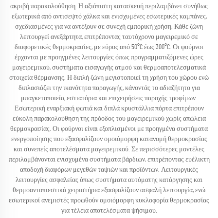
ακριβή παρακολούθηση. Η αξιόπιστη κατασκευή περιλαμβάνει συνήθως
εξωτερικά από αντισεψτό χάλκα και ενισχυμένες εσωτερικές καμπάνες,
σχεδιασμένες για να αντέξουν σε συνεχή εμπορική χρήση. Κάθε ζώνη
λειτουργεί ανεξάρτητα, επιτρέποντας ταυτόχρονο μαγειρεμικό σε
διαφορετικές θερμοκρασίες, με εύρος από 50°C έως 300°C. Οι φούρνοι
έρχονται με προηγμένες λειτουργίες όπως προγραμματιζόμενες ώρες
μαγειρεμικού, συστήματα εισαγωγής ατμού και θερμοαποτελεσματικά
στοιχεία θέρμανσης. Η διπλή ζώνη μεγιστοποιεί τη χρήση του χώρου ενώ
διπλασιάζει την ικανότητα παραγωγής, κάνοντάς το αδιαζήτητο για
μπαγκετοποιεία, εστιατόρια και επιχειρήσεις παροχής τροφίμων.
Εσωτερική εναρξιακή φωτιά και διπλά κρυστάλλια πόρτα επιτρέπουν
εύκολη παρακολούθηση της πρόοδος του μαγειρεμικού χωρίς απώλεια
θερμοκρασίας. Οι φούρνοι είναι εξοπλισμένοι με προηγμένα συστήματα
ενεργοποίησης που εξασφαλίζουν ομοιόμορφη κατανομή θερμοκρασίας
και συνεπείς αποτελέσματα μαγειρεμικού. Σε περισσότερες μοντέλες
περιλαμβάνονται ενισχυμένα συστήματα βάρδιων, επιτρέποντας ευέλικτη
αποδοχή διαφόρων μεγεθών ταψιών και προϊόντων. Λειτουργικές
λειτουργίες ασφαλείας όπως συστήματα αυτόματης κατάργησης και
θερμοαντοπιεστικά χειριστήρια εξασφαλίζουν ασφαλή λειτουργία, ενώ
εσωτερικοί ανεμιστές προωθούν ομοιόμορφη κυκλοφορία θερμοκρασίας
για τέλεια αποτελέσματα ψήσιμου.