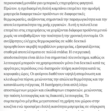
περιουσιακή μονάδα για εμπορικές επιχειρήσεις φαγητού.
Πρώτον, η σχεδιασμένη διπλή καμπάνα επιτρέπει την αμυδρή
μαγειρεία διαφορετικών προϊόντων σε διαφορετικές
θερμοκρασίες, αυξάνοντας σημαντικά την παραγωγικότητα και την
αποτελεσματικότητα της ροής εργασιών. Αυτή η πολυτέλεια
επιτρέπει στις επιχειρήσεις να χειρίζονται διάφορα προϊόντα μενού
χωρίς να υποβαθμίζουν την ποιότητα ή την χρονική συντομία. Οι
ανεξάρτητες ελέγχεις θερμοκρασίας σε κάθε δεκτικό
προμηθεύουν ακριβή περιβάλλον μαγειρείας, εξασφαλίζοντας
σταθερά αποτελέσματα σε πολλά στάδια. Η ενεργειακή
αποδοτικότητα είναι άλλο ένα σημαντικό πλεονέκτημα, καθώς οι
λειτουργοί μπορούν να χρησιμοποιούν μόνο ένα δεκτικό κατά τις
αργότερες περιόδους ενώ διατηρούν πλήρη ικανότητα κατά τις
κορυφαίες ώρες. Οι φούρνοι διαθέτουν υψηλή απομόνωση και
κλειδωμένα πύρνα, μειώνοντας την απώλεια θερμότητας και την
κατανάλωση ενέργειας. Η διατήρηση είναι απλή λόγω
αποσπώμενων μερών και εύκαθαρτων επιφανειών, μειώνοντας
την παύση λειτουργίας και τις διακοπές λειτουργίας. Το
συμπιεσμένο μέγεθος μεγιστοποιεί τη χρήση του χώρου στην
κουζίνα ενώ προσφέρει διπλή ικανότητα μαγειρείας σε σύγκριση