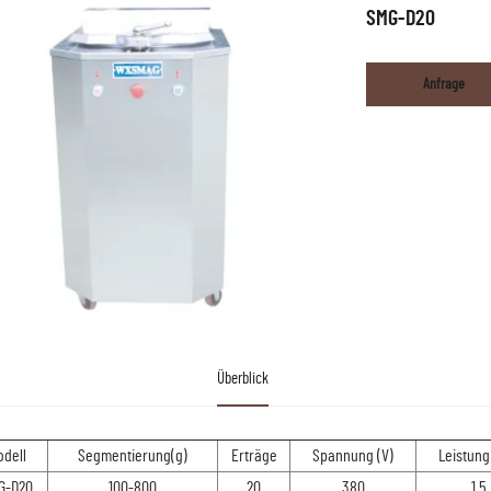
SMG-D20
Anfrage
Überblick
odell
Segmentierung(g)
Erträge
Spannung (V)
Leistung
G-D20
100-800
20
380
1.5