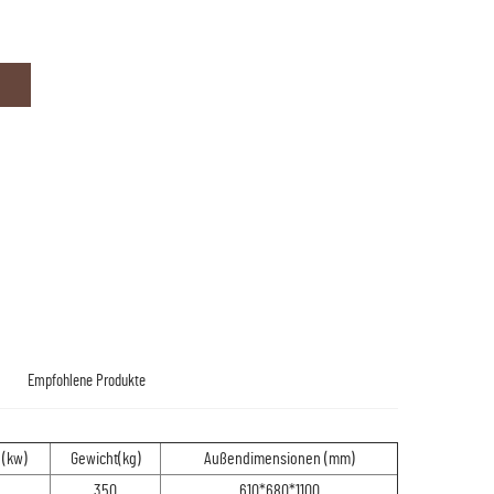
Empfohlene Produkte
 (kw)
Gewicht(kg)
Außendimensionen (mm)
350
610*680*1100