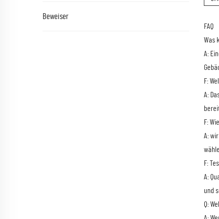
Beweiser
FAQ
Was k
A: Ei
Gebäc
F: We
A: Da
berei
F: Wi
A: wi
wähle
F: Te
A: Qu
und s
Q: We
A: We