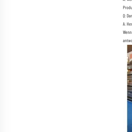
Produ
Q: Da
A: He
Wenn 
antwo