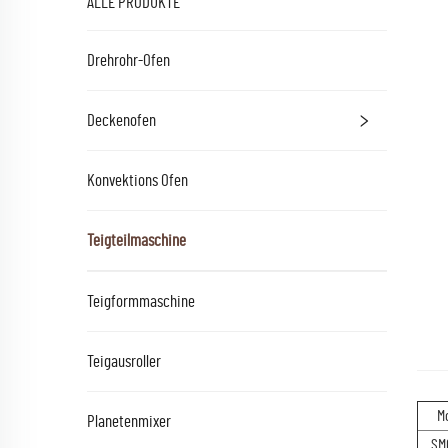
ALLE PRODUKTE
Drehrohr-Ofen
Deckenofen
Konvektions Ofen
Teigteilmaschine
Teigformmaschine
Teigausroller
M
Planetenmixer
SM