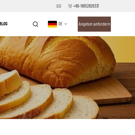
+86-18652826331
BLOG
DE
Angebot anfordern