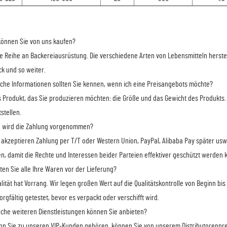
önnen Sie von uns kaufen?
ne Reihe an Backereiausrüstung. Die verschiedene Arten von Lebensmitteln herstel
k und so weiter.
lche Informationen sollten Sie kennen, wenn ich eine Preisangebots möchte?
s Produkt, das Sie produzieren möchten: die Größe und das Gewicht des Produkts. 
tstellen.
e wird die Zahlung vorgenommen?
r akzeptieren Zahlung per T/T oder Western Union, PayPal, Alibaba Pay später usw
n, damit die Rechte und Interessen beider Parteien effektiver geschützt werden 
sten Sie alle Ihre Waren vor der Lieferung?
alität hat Vorrang. Wir legen großen Wert auf die Qualitätskontrolle von Beginn bi
orgfältig getestet, bevor es verpackt oder verschifft wird.
lche weiteren Dienstleistungen können Sie anbieten?
nn Sie zu unseren VIP-Kunden gehören, können Sie von unserem Distributorenpreis