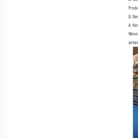
Produ
Q: Da
A: He
Wenn 
antwo