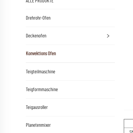
ALLE PRODUKTE
Drehrohr-Ofen
Deckenofen
Konvektions Ofen
Teigteilmaschine
Teigformmaschine
Teigausroller
Planetenmixer
S