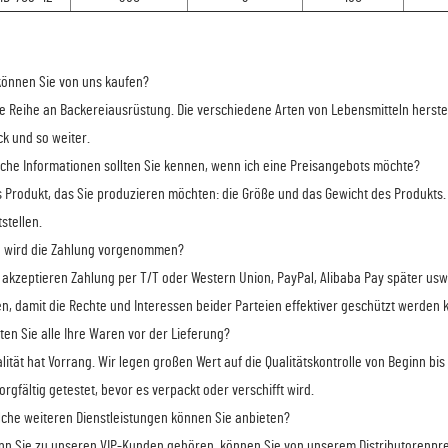
önnen Sie von uns kaufen?
ne Reihe an Backereiausrüstung. Die verschiedene Arten von Lebensmitteln herstel
k und so weiter.
lche Informationen sollten Sie kennen, wenn ich eine Preisangebots möchte?
s Produkt, das Sie produzieren möchten: die Größe und das Gewicht des Produkts. 
tstellen.
e wird die Zahlung vorgenommen?
r akzeptieren Zahlung per T/T oder Western Union, PayPal, Alibaba Pay später usw
n, damit die Rechte und Interessen beider Parteien effektiver geschützt werden 
sten Sie alle Ihre Waren vor der Lieferung?
alität hat Vorrang. Wir legen großen Wert auf die Qualitätskontrolle von Beginn bi
orgfältig getestet, bevor es verpackt oder verschifft wird.
lche weiteren Dienstleistungen können Sie anbieten?
nn Sie zu unseren VIP-Kunden gehören, können Sie von unserem Distributorenpreis