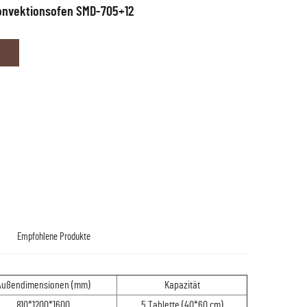
onvektionsofen SMD-705+12
Empfohlene Produkte
Außendimensionen (mm)
Kapazität
810*1200*1600
5 Tablette (40*60 cm)