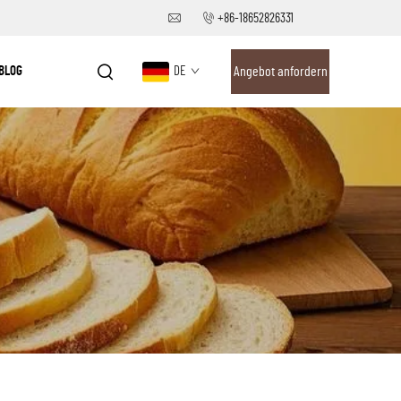
+86-18652826331
BLOG
DE
Angebot anfordern