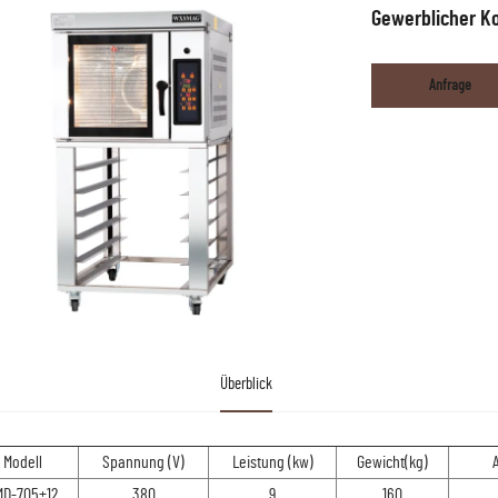
Gewerblicher K
Anfrage
Überblick
Modell
Spannung (V)
Leistung (kw)
Gewicht(kg)
MD-705+12
380
9
160