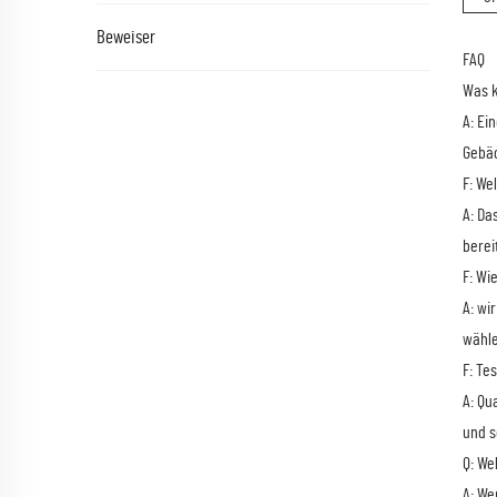
Beweiser
FAQ
Was k
A: Ei
Gebäc
F: We
A: Da
berei
F: Wi
A: wi
wähle
F: Te
A: Qu
und s
Q: We
A: We