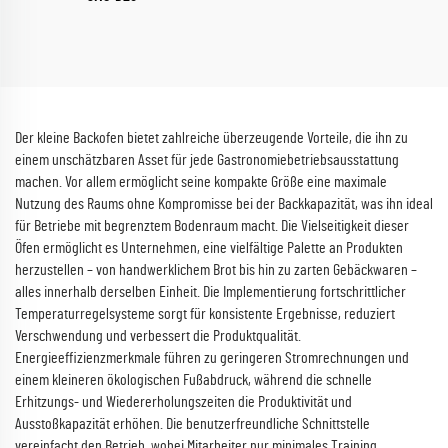
Der kleine Backofen bietet zahlreiche überzeugende Vorteile, die ihn zu
einem unschätzbaren Asset für jede Gastronomiebetriebsausstattung
machen. Vor allem ermöglicht seine kompakte Größe eine maximale
Nutzung des Raums ohne Kompromisse bei der Backkapazität, was ihn ideal
für Betriebe mit begrenztem Bodenraum macht. Die Vielseitigkeit dieser
Öfen ermöglicht es Unternehmen, eine vielfältige Palette an Produkten
herzustellen – von handwerklichem Brot bis hin zu zarten Gebäckwaren –
alles innerhalb derselben Einheit. Die Implementierung fortschrittlicher
Temperaturregelsysteme sorgt für konsistente Ergebnisse, reduziert
Verschwendung und verbessert die Produktqualität.
Energieeffizienzmerkmale führen zu geringeren Stromrechnungen und
einem kleineren ökologischen Fußabdruck, während die schnelle
Erhitzungs- und Wiedererholungszeiten die Produktivität und
Ausstoßkapazität erhöhen. Die benutzerfreundliche Schnittstelle
vereinfacht den Betrieb, wobei Mitarbeiter nur minimales Training