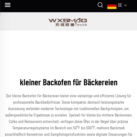
DE
kleiner Backofen für Bäckereien
Der kleine Backofen für Bäckereien bietet eine vielseitige und effiziente Lösung für
professionelle Backbedürfnisse. Diese kompakte, dennoch leistungsstarke
Ausrüstung verbindet moderne Technologie mit traditionellen Backprinzipien, um
außergewöhnliche Ergebnisse zu erzielen. Speziell für kleine bis mittlere Bäckereien,
Cafés und Restaurants entwickelt, verfügen diese Öfen in der Regel über präzise
Temperaturregelsysteme im Bereich von 50°F bis 500°F, mehrere Backmodi
einschließlich Konvektion und Dampfeinspritzfunktion sowie digitale Steuerungen für