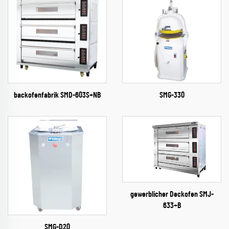
backofenfabrik​ SMD-603S+NB
SMG-330
gewerblicher Deckofen SMJ-
633+B
SMG-D20