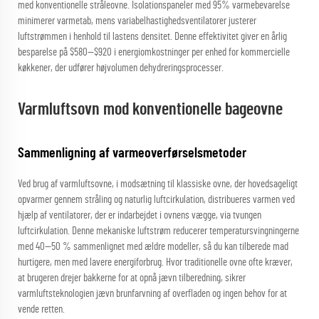
med konventionelle stråleovne. Isolationspaneler med 95% varmebevarelse
minimerer varmetab, mens variabelhastighedsventilatorer justerer
luftstrømmen i henhold til lastens densitet. Denne effektivitet giver en årlig
besparelse på $580—$920 i energiomkostninger per enhed for kommercielle
køkkener, der udfører højvolumen dehydreringsprocesser.
Varmluftsovn mod konventionelle bageovne
Sammenligning af varmeoverførselsmetoder
Ved brug af varmluftsovne, i modsætning til klassiske ovne, der hovedsageligt
opvarmer gennem stråling og naturlig luftcirkulation, distribueres varmen ved
hjælp af ventilatorer, der er indarbejdet i ovnens vægge, via tvungen
luftcirkulation. Denne mekaniske luftstrøm reducerer temperatursvingningerne
med 40—50 % sammenlignet med ældre modeller, så du kan tilberede mad
hurtigere, men med lavere energiforbrug. Hvor traditionelle ovne ofte kræver,
at brugeren drejer bakkerne for at opnå jævn tilberedning, sikrer
varmluftsteknologien jævn brunfarvning af overfladen og ingen behov for at
vende retten.