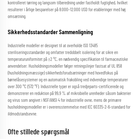
kontrolleret tørring og langsom tilberedning under fastholdt fugtighed, hvilket
resulterer i årlige besparelser på 8.000–12.000 USD for etableringer med høj
omsætning.
Sikkerhedsstandarder Sammenligning
Industrielle modeller er designet til at overholde ISO 13485
steriliseringsstandarder og omfatter tredobbelt isolering for at sikre en
temperaturuniformitet på ±2 °C, en nødvendig specifikation til farmaceutiske
anvendelser. Husholdningsmodeller følger retningslinjer fastsat af UL 858
(husholdningsmæssige) sikkerhedsforudsætninger med hovedfokus på
børnelåsesystemer og en automatisk frakobling ved indvendige temperaturer
over 300 °C (572 °F). Industrielle typer er også tredjeparts-certificerede og
demonstrerer en reduktion på 99,9 % af mikrobielle urenheder såsom bakterier
og virus som angivet i NSF/ANSI 4 for industrielle ovne, mens de primære
husholdningsmodeller er i overensstemmelse med IEC 60335-2-6-standard for
ildmodstandsevne.
Ofte stillede spørgsmål