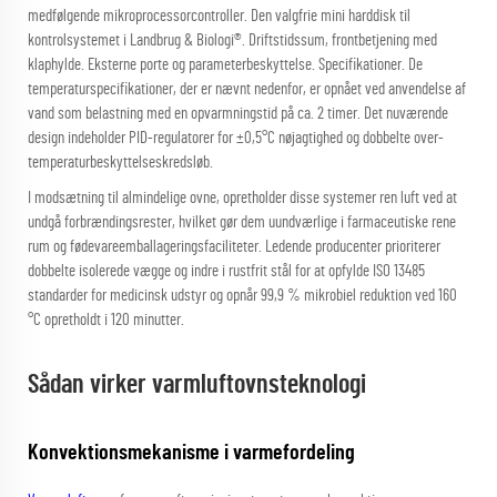
medfølgende mikroprocessorcontroller. Den valgfrie mini harddisk til
kontrolsystemet i Landbrug & Biologi®. Driftstidssum, frontbetjening med
klaphylde. Eksterne porte og parameterbeskyttelse. Specifikationer. De
temperaturspecifikationer, der er nævnt nedenfor, er opnået ved anvendelse af
vand som belastning med en opvarmningstid på ca. 2 timer. Det nuværende
design indeholder PID-regulatorer for ±0,5°C nøjagtighed og dobbelte over-
temperaturbeskyttelseskredsløb.
I modsætning til almindelige ovne, opretholder disse systemer ren luft ved at
undgå forbrændingsrester, hvilket gør dem uundværlige i farmaceutiske rene
rum og fødevareemballageringsfaciliteter. Ledende producenter prioriterer
dobbelte isolerede vægge og indre i rustfrit stål for at opfylde ISO 13485
standarder for medicinsk udstyr og opnår 99,9 % mikrobiel reduktion ved 160
°C opretholdt i 120 minutter.
Sådan virker varmluftovnsteknologi
Konvektionsmekanisme i varmefordeling