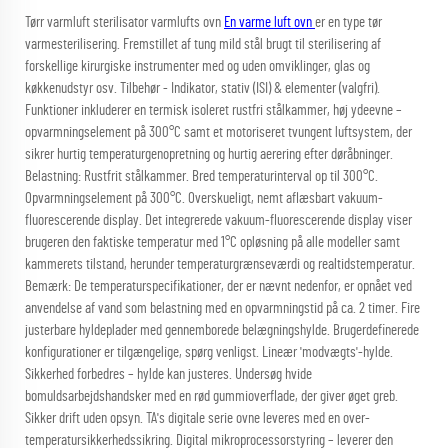
Tørr varmluft sterilisator varmlufts ovn
En varme luft ovn
er en type tør
varmesterilisering. Fremstillet af tung mild stål brugt til sterilisering af
forskellige kirurgiske instrumenter med og uden omviklinger, glas og
køkkenudstyr osv. Tilbehør - Indikator, stativ (ISI) & elementer (valgfri).
Funktioner inkluderer en termisk isoleret rustfri stålkammer, høj ydeevne –
opvarmningselement på 300°C samt et motoriseret tvungent luftsystem, der
sikrer hurtig temperaturgenopretning og hurtig aerering efter døråbninger.
Belastning: Rustfrit stålkammer. Bred temperaturinterval op til 300°C.
Opvarmningselement på 300°C. Overskueligt, nemt aflæsbart vakuum-
fluorescerende display. Det integrerede vakuum-fluorescerende display viser
brugeren den faktiske temperatur med 1°C opløsning på alle modeller samt
kammerets tilstand, herunder temperaturgrænseværdi og realtidstemperatur.
Bemærk: De temperaturspecifikationer, der er nævnt nedenfor, er opnået ved
anvendelse af vand som belastning med en opvarmningstid på ca. 2 timer. Fire
justerbare hyldeplader med gennemborede belægningshylde. Brugerdefinerede
konfigurationer er tilgængelige, spørg venligst. Lineær 'modvægts'-hylde.
Sikkerhed forbedres – hylde kan justeres. Undersøg hvide
bomuldsarbejdshandsker med en rød gummioverflade, der giver øget greb.
Sikker drift uden opsyn. TA's digitale serie ovne leveres med en over-
temperatursikkerhedssikring. Digital mikroprocessorstyring – leverer den