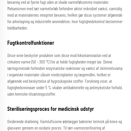
bevaring ved at fjerne fugt uden at skade varmefølsomme materialer.
Mekanismen med tørt varmeforløb forhindrer aktivt mikrobiel vækst, samtidig
med at materialernes integritet bevares, hvilket gør disse systemer afgørende
for arkivlagring og industrielle anvendelser, hvor fugtighedskontrol bestemmer
holdbarheden.
Fugtkontrolfunktioner
Disse ovne beskytter produkter som disse mod kikontamination ved at
cirkulere varme (50 - 300 °C) for at holde fugtigheden meget lav. Denne
tørringsmetode forhindrer enzymatiske reaktioner og vækst af skimmelsvamp
i organiske materialer såsom medicinplanter og lægemidler, hvilket er
afgørende ved beskyttelse af hygroskopiske stoffer. Forskning viser, at
fugtighedsniveauer under 5 % skaber antibakterielle og antimykotiske forhold,
uden kemiske tilsætningsstoffer.
Steriliseringsproces for medicinsk udstyr
Oxiderende dræbning. Varmluftsovne ødelægger bakterier termisk på knive og
glasvarer gennem en oxidativ proces. Til tørr-varmesterilisering af