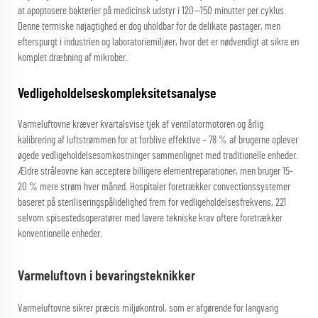
at apoptosere bakterier på medicinsk udstyr i 120—150 minutter per cyklus.
Denne termiske nøjagtighed er dog uholdbar for de delikate pastager, men
efterspurgt i industrien og laboratoriemiljøer, hvor det er nødvendigt at sikre en
komplet dræbning af mikrober.
Vedligeholdelseskompleksitetsanalyse
Varmeluftovne kræver kvartalsvise tjek af ventilatormotoren og årlig
kalibrering af luftstrømmen for at forblive effektive – 78 % af brugerne oplever
øgede vedligeholdelsesomkostninger sammenlignet med traditionelle enheder.
Ældre stråleovne kan acceptere billigere elementreparationer, men bruger 15-
20 % mere strøm hver måned. Hospitaler foretrækker convectionssystemer
baseret på steriliseringspålidelighed frem for vedligeholdelsesfrekvens, 221
selvom spisestedsoperatører med lavere tekniske krav oftere foretrækker
konventionelle enheder.
Varmeluftovn i bevaringsteknikker
Varmeluftovne sikrer præcis miljøkontrol, som er afgørende for langvarig