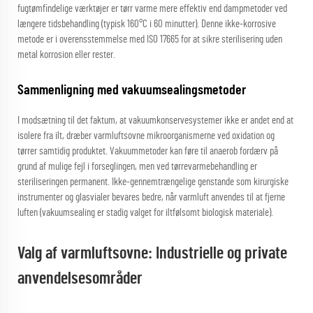
fugtømfindelige værktøjer er tørr varme mere effektiv end dampmetoder ved
længere tidsbehandling (typisk 160°C i 60 minutter). Denne ikke-korrosive
metode er i overensstemmelse med ISO 17665 for at sikre sterilisering uden
metal korrosion eller rester.
Sammenligning med vakuumsealingsmetoder
I modsætning til det faktum, at vakuumkonservesystemer ikke er andet end at
isolere fra ilt, dræber varmluftsovne mikroorganismerne ved oxidation og
tørrer samtidig produktet. Vakuummetoder kan føre til anaerob fordærv på
grund af mulige fejl i forseglingen, men ved tørrevarmebehandling er
steriliseringen permanent. Ikke-gennemtrængelige genstande som kirurgiske
instrumenter og glasvialer bevares bedre, når varmluft anvendes til at fjerne
luften (vakuumsealing er stadig valget for iltfølsomt biologisk materiale).
Valg af varmluftsovne: Industrielle og private
anvendelsesområder