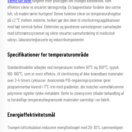
Varme luft ovne
fungerer efter princippet om tvungen konvektion, som
effektivt sikrer et ensartet tørringsmiljø. En bagventilator fordeler den varme
luft, så maden tørrer hurtigere! Denne funktion sikrer en temperaturafvigelse
på ±2 °C mellem reolerne, hvilket gør den ideel til steriliseringsapplikationer
med højt termisk behov. Elektriske og gasdrevne varmelegemer samarbejder
med luftstrømssystemet og sikrer ensartet varmefordeling til medicinsk
udstyr, laboratorieglasserie og industrikomponenter.
Specifikationer for temperaturområde
Standardmodeller arbejder ved temperaturer mellem 50°C og 300°C, typisk
160-180°C, som er mest effektiv, til sterilisering af ikke-brændbare materialer
over 2-4 timers cyklusser. Avancerede PID-reguleringssystemer giver
programmerbar kontrol i 1°C-trin med gradienter, der matcher varmefølsomme
polymerer og/eller tykke metaldele. Dette to-zonesystem tillader behandling af
to forskellige temperaturbegrænsede materialer samtidigt i en fabrik.
Energieffektivitetsmål
Tvungen luftcirkulation reducerer energiforbruget med 20-30% sammenlignet