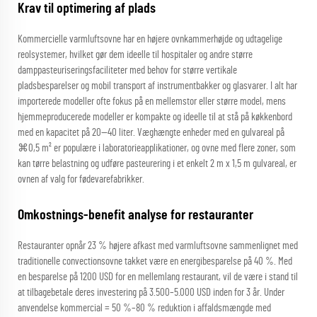
Krav til optimering af plads
Kommercielle varmluftsovne har en højere ovnkammerhøjde og udtagelige
reolsystemer, hvilket gør dem ideelle til hospitaler og andre større
damppasteuriseringsfaciliteter med behov for større vertikale
pladsbesparelser og mobil transport af instrumentbakker og glasvarer. I alt har
importerede modeller ofte fokus på en mellemstor eller større model, mens
hjemmeproducerede modeller er kompakte og ideelle til at stå på køkkenbord
med en kapacitet på 20—40 liter. Væghængte enheder med en gulvareal på
⌘0,5 m² er populære i laboratorieapplikationer, og ovne med flere zoner, som
kan tørre belastning og udføre pasteurering i et enkelt 2 m x 1,5 m gulvareal, er
ovnen af valg for fødevarefabrikker.
Omkostnings-benefit analyse for restauranter
Restauranter opnår 23 % højere afkast med varmluftsovne sammenlignet med
traditionelle convectionsovne takket være en energibesparelse på 40 %. Med
en besparelse på 1200 USD for en mellemlang restaurant, vil de være i stand til
at tilbagebetale deres investering på 3.500–5.000 USD inden for 3 år. Under
anvendelse kommercial = 50 %–80 % reduktion i affaldsmængde med