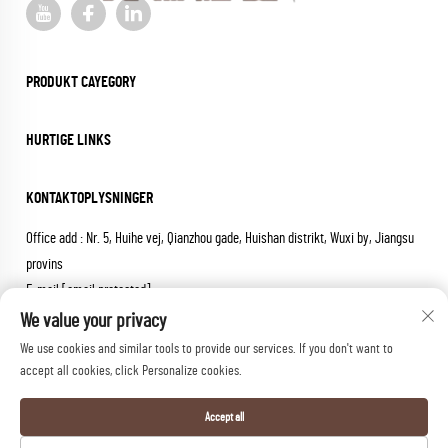
PRODUKT CAYEGORY
HURTIGE LINKS
KONTAKTOPLYSNINGER
Office add : Nr. 5, Huihe vej, Qianzhou gade, Huishan distrikt, Wuxi by, Jiangsu
provins
E-mail:
[email protected]
Tlf:
+86-18652826331
We value your privacy
We use cookies and similar tools to provide our services. If you don't want to
Copyright © 2025 wuxi sheng mai machinery co.,ltd. Alle rettigheder
accept all cookies, click Personalize cookies.
forbeholdes.
Privatlivspolitik
Accept all