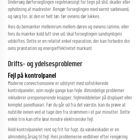
Undersøg dørforseglingen regelmæssigt for tegn på slid, skader eller
ophobning af madrester. Rengør forseglingen med varmt sæbevand,
og sørg for, at den er helt tør, før ovnens dør lukkes.
Hvis du bemærker mellemrum mellem døren og ovnens ramme, eller
hvis du mærker kold luft sive ud, skal forseglingen sandsynligvis
udskiftes. Dette er en relativt enkel reparation, der kan forbedre din
ovns præstation og energieffektivitet markant.
Drifts- og ydelsesproblemer
Fejl på kontrolpanel
Moderne convectionsovne er udstyret med sofistikerede
kontrolpaneler, som nogle gange kan fejle. Almindelige problemer
inkluderer uresponserende knapper, fejlmeddelelser på displayet eller
komplet panelhavari. Før du går ud fra det værste, kan du prøve at
nulstille ovnen ved at tage den fra strømmen i et par minutter. Dette
enkle trin kan ofte løse mindre elektroniske fejl.
Hold kontrolpanelet rent og frit for fugt, da væskeskader er en
almindelig årsag til fejl. Hvis problemerne vedbliver efter rengøring