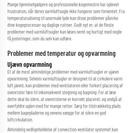
Mange hjemmehjælpere og professionelle kogemestre har oplevet
frustration, når deres varmluftsugle ikke fungerer som forventet. Fra
temperaturudsving til unormale lyde kan disse problemer påvirke
dine kogeprocesser og daglige rutiner. Godt nyt er, at de fleste
problemer med varmluftsugler kan løses nemt og hurtigt med nogle
få justeringer, som du selv kan udføre.
Problemer med temperatur og opvarmning
Ujævn opvarmning
Et af de mest almindelige problemer med varmluftsugler er ujævn
opvarmning. Selvom varmluftsugler er designet til at cirkulere varm
luft jævnt, kan problemer med ventilatoren eller forkert placering af
ovenrister føre til inkonsekvent stegning og bagning. For at løse
dette skal du sikre, at ovenristerne er korrekt placeret, og undgå at
overfyldte uglen med for mange retter. Sørg for tilstrækkelig plads
mellem bagepladerne og ovnens vægge for at sikre en god
luftcirkulation.
Almindelig vedligeholdelse af convection ventilator systemet kan