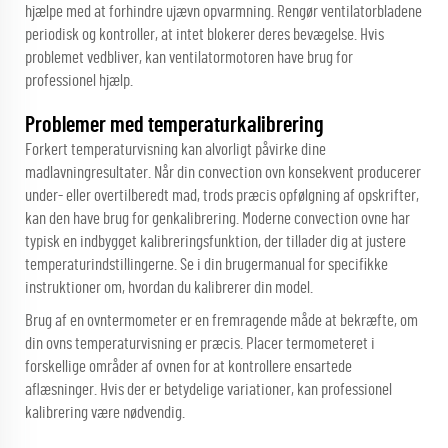
hjælpe med at forhindre ujævn opvarmning. Rengør ventilatorbladene
periodisk og kontroller, at intet blokerer deres bevægelse. Hvis
problemet vedbliver, kan ventilatormotoren have brug for
professionel hjælp.
Problemer med temperaturkalibrering
Forkert temperaturvisning kan alvorligt påvirke dine
madlavningresultater. Når din convection ovn konsekvent producerer
under- eller overtilberedt mad, trods præcis opfølgning af opskrifter,
kan den have brug for genkalibrering. Moderne convection ovne har
typisk en indbygget kalibreringsfunktion, der tillader dig at justere
temperaturindstillingerne. Se i din brugermanual for specifikke
instruktioner om, hvordan du kalibrerer din model.
Brug af en ovntermometer er en fremragende måde at bekræfte, om
din ovns temperaturvisning er præcis. Placer termometeret i
forskellige områder af ovnen for at kontrollere ensartede
aflæsninger. Hvis der er betydelige variationer, kan professionel
kalibrering være nødvendig.