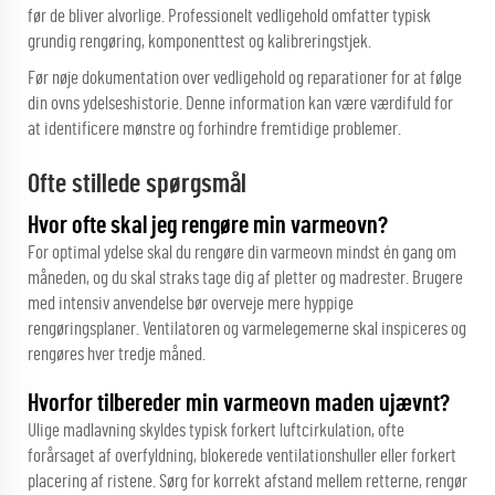
før de bliver alvorlige. Professionelt vedligehold omfatter typisk
grundig rengøring, komponenttest og kalibreringstjek.
Før nøje dokumentation over vedligehold og reparationer for at følge
din ovns ydelseshistorie. Denne information kan være værdifuld for
at identificere mønstre og forhindre fremtidige problemer.
Ofte stillede spørgsmål
Hvor ofte skal jeg rengøre min varmeovn?
For optimal ydelse skal du rengøre din varmeovn mindst én gang om
måneden, og du skal straks tage dig af pletter og madrester. Brugere
med intensiv anvendelse bør overveje mere hyppige
rengøringsplaner. Ventilatoren og varmelegemerne skal inspiceres og
rengøres hver tredje måned.
Hvorfor tilbereder min varmeovn maden ujævnt?
Ulige madlavning skyldes typisk forkert luftcirkulation, ofte
forårsaget af overfyldning, blokerede ventilationshuller eller forkert
placering af ristene. Sørg for korrekt afstand mellem retterne, rengør