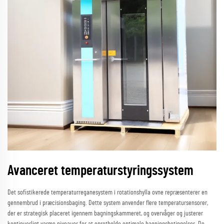
Avanceret temperaturstyringssystem
Det sofistikerede temperaturreganesystem i rotationshylla ovne repræsenterer en
gennembrud i præcisionsbaging. Dette system anvender flere temperatursensorer,
der er strategisk placeret igennem bagningskammeret, og overvåger og justerer
kontinuerligt varme niveauer for at opretholde optimale bagningsbetingelser. De