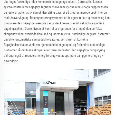
ubetinget forskellige i den kommersielle bagningsindustri. Dette sofistikerede
system kontrollerer nøjagtigt fugtighedsniveauer igennem hele bagningsprocessen
og justerer automatisk dampindsprøjting baseret på programmerede opskrifter og
realtidsovervågning. Dampgenereringssystemet er designet til hurtig respons og kan
producere den nøjagtige mængde damp, der kræves præcist det rigtige øjeblik i
bagningscyklen. Dette niveau af kontrol er afgørende for at opnå den perfekte
skorpeudvikling, overfladeblankhed og inders tekstur i forskellige bagvare. Systemet
omfatter automatiske dampudskillefeatures, der sikrer, at korrekte
fugtighedsniveauer vedbliver igennem hele bagningen, og forhindrer almindelige
problemer såsom bløde skorper eller tørre produkter. Den nøjagtige dampstyring
bidrager også til reduceret energiforbrug ved at optimere dampgenerering og -
anvendelse.