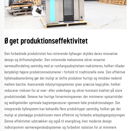
Øget produktionseffektivitet
Den forbedrede produktivitet hos rotterende hyllauger skyldes deres innovative
design og driftsmuligheder. Den rotterende mekanisme sikrer ensartet
varmeudfordeling samtidig med at rumfangsudnyttelsen maksimeres, hvilket tillader
betydeligt højere produktionsvolumener i forhold til traditionelle ovne. Den effektive
hylleloadeanordning gør det muligt at skifte produkter hurtigt og mindske nedetid
mellem batche. Avancerede tidsstyringssystemer giver præcise bagcykler, hvilket
reducerer risikoen for at over- eller underbage og sikrer konstant kvalitet på store
produktionsløb. Ovnene har hurtige forvarmningsevner, der minimerer opstartstider
og vedligeholder optimale bagtemperaturer igennem hele produktionsdagen. Det
integrerede hyllesystem kan behandle flere produkttyper samtidig, hvilket gør det
muligt at planlægge produktionen mere effektivt og forbedre arbejdsgangsstyringen.
Denne effektivitet udstrækker sig også til energibrug, hvor moderne design
indkorporerer varmeregenskabsystemer og forbedret isolation for at minimere