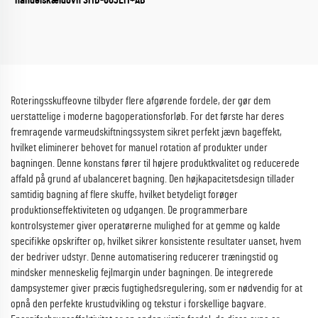
Roteringsskuffeovne tilbyder flere afgørende fordele, der gør dem
uerstattelige i moderne bagoperationsforløb. For det første har deres
fremragende varmeudskiftningssystem sikret perfekt jævn bageffekt,
hvilket eliminerer behovet for manuel rotation af produkter under
bagningen. Denne konstans fører til højere produktkvalitet og reducerede
affald på grund af ubalanceret bagning. Den højkapacitetsdesign tillader
samtidig bagning af flere skuffe, hvilket betydeligt forøger
produktionseffektiviteten og udgangen. De programmerbare
kontrolsystemer giver operatørerne mulighed for at gemme og kalde
specifikke opskrifter op, hvilket sikrer konsistente resultater uanset, hvem
der bedriver udstyr. Denne automatisering reducerer træningstid og
mindsker menneskelig fejlmargin under bagningen. De integrerede
dampsystemer giver præcis fugtighedsregulering, som er nødvendig for at
opnå den perfekte krustudvikling og tekstur i forskellige bagvare.