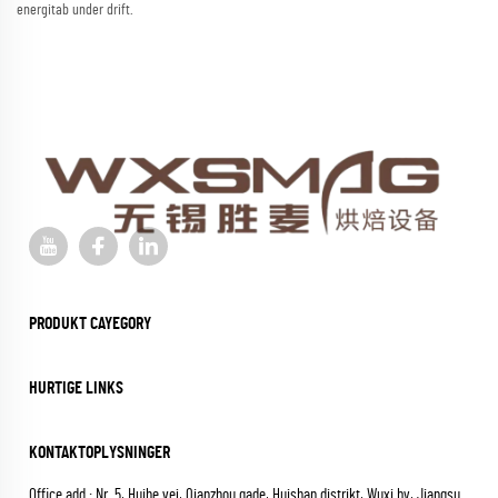
energitab under drift.
PRODUKT CAYEGORY
HURTIGE LINKS
KONTAKTOPLYSNINGER
Office add : Nr. 5, Huihe vej, Qianzhou gade, Huishan distrikt, Wuxi by, Jiangsu