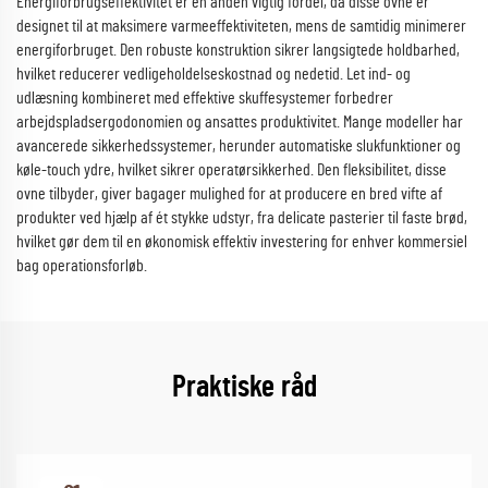
Energiforbrugseffektivitet er en anden vigtig fordel, da disse ovne er
designet til at maksimere varmeeffektiviteten, mens de samtidig minimerer
energiforbruget. Den robuste konstruktion sikrer langsigtede holdbarhed,
hvilket reducerer vedligeholdelseskostnad og nedetid. Let ind- og
udlæsning kombineret med effektive skuffesystemer forbedrer
arbejdspladsergodonomien og ansattes produktivitet. Mange modeller har
avancerede sikkerhedssystemer, herunder automatiske slukfunktioner og
køle-touch ydre, hvilket sikrer operatørsikkerhed. Den fleksibilitet, disse
ovne tilbyder, giver bagager mulighed for at producere en bred vifte af
produkter ved hjælp af ét stykke udstyr, fra delicate pasterier til faste brød,
hvilket gør dem til en økonomisk effektiv investering for enhver kommersiel
bag operationsforløb.
Praktiske råd