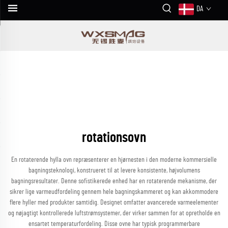
DA
rotationsovn
En rotaterende hylla ovn repræsenterer en hjørnesten i den moderne kommersielle
bagningsteknologi, konstrueret til at levere konsistente, højvolumens
bagningsresultater. Denne sofistikerede enhed har en rotaterende mekanisme, der
sikrer lige varmeudfordeling gennem hele bagningskammeret og kan akkommodere
flere hyller med produkter samtidig. Designet omfatter avancerede varmeelementer
og nøjagtigt kontrollerede luftstrømsystemer, der virker sammen for at opretholde en
ensartet temperaturfordeling. Disse ovne har typisk programmerbare