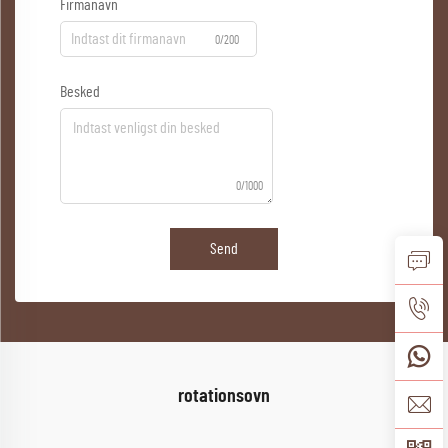
Firmanavn
0/200
Besked
0/1000
Send
rotationsovn