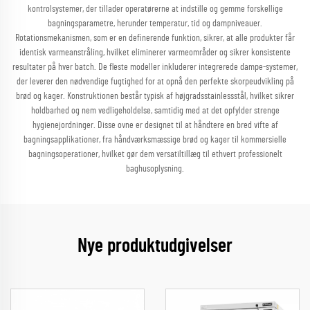
kontrolsystemer, der tillader operatørerne at indstille og gemme forskellige
bagningsparametre, herunder temperatur, tid og dampniveauer.
Rotationsmekanismen, som er en definerende funktion, sikrer, at alle produkter får
identisk varmeanstråling, hvilket eliminerer varmeområder og sikrer konsistente
resultater på hver batch. De fleste modeller inkluderer integrerede dampe-systemer,
der leverer den nødvendige fugtighed for at opnå den perfekte skorpeudvikling på
brød og kager. Konstruktionen består typisk af højgradsstainlessstål, hvilket sikrer
holdbarhed og nem vedligeholdelse, samtidig med at det opfylder strenge
hygienejordninger. Disse ovne er designet til at håndtere en bred vifte af
bagningsapplikationer, fra håndværksmæssige brød og kager til kommersielle
bagningsoperationer, hvilket gør dem versatiltillæg til ethvert professionelt
baghusoplysning.
Nye produktudgivelser