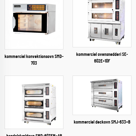
kommerciel ovensnedderi SE-
kommerciel konvektionsovn SMD-
602E+10F
703
kommerciel deckovn SMJ-633+B
handelskældovn SMD-603EM+AB