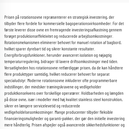
Prisen på rotationsovne repræsenterer en strategisk investering, der
tilbyder flere fordele for kommersielle bagoperationsvirksomheder. For det
første leverer disse ovne en fremragende investeringsafkastning gennem
forøget produktionseffektivitet og reducerede arbejdsomkostninger.
Rotationsmekanismen eliminerer behovet for manuel rotation af bagbord,
hvilket sparer dyrebart tid og sikrer konstante resultater.
Energiforbrugsfunktioner, herunder avanceret isolation og nøjagtig
temperaturregulering, bidrager til lavere driftsomkostninger med tiden.
Versatligheden hos rotationsovne retfærdiggør prisen, da de kan håndtere
flere produkttyper samtidig, hvilket reducerer behovet for separat
specialudstyr. Moderne rotationsovne inkluderer ofte programmerbare
indstillinger, der mindsker træningskravene og vedligeholder
produktkonsekvens over forskellige operatører. Holdbarheden og længden
på disse ovne, især i modeller med høj kvalitet stainless steel konstruktion,
sikrer en længere servicelevetid og reducerede
vedligeholdelsesomkostninger. Mange producenter tilbyder fleksible
finansieringsmuligheder og garanti-pakker, der gør den initielle investering
mere håndterlig. Prisen afspejler også avancerede sikkerhedsfunktioner og