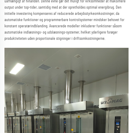
uafhængigt af hinanden. Denne evne gør det muligt for virksomheder at maksimere
output under top-tider, samtidig med at der opretholdes optimal energibrug. Den
initielle investering kompenseres af reducerede arbejdsstyrkeomkostninger, da
automatiske funktioner og programmerbare kontrolsystemer mindsker behovet for
konstant operatørindblanding. Avancerede modeller inkluderer funktioner såsom
automatiske indlæsnings- og udslæsnings-systemer, hvilket yderligere forøger
produktiviteten uden proportionale stigninger i driftsomkostningerne.