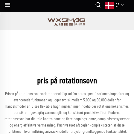
DA
pris på rotationsovn
Prisen på rotationsovne varierer betydeligt ud fra deres specifikationer, kapacitet og
avancerede funktioner, og ligger typisk mellem 5.000 og 50.000 dollar for
handelsmodeller. Disse fleksible bagningsløsninger indeholder rotationsmekanismer,
der sikrer ligevægtig varmeudgift og konsistent produktkvalitet. Moderne
rotationsovne har digitale kontrolpaneler, flere bagningskamre, dampindspyssystemer
og energieffektive varmeanlæg. Prisniveauet afspejler kompleksiteten af disse
funktioner, hvor indføringsniveau-modeller tilbyder grundlæggende funktionalitet,