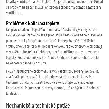
lopatky ventilátoru a zkontrolujte, že jejich pohybu nic nebrání. Pokud
se problém nezlepší, může být zapotřebí odborná pomoc s motorem
ventilátoru.
Problémy s kalibrací teploty
Nesprávné údaje o teplotě mohou výrazně ovlivnit výsledky vaření.
Pokud konvekční trouba stále produkuje nedovařené nebo převařené
pokrmy, a to i přes přesné dodržování receptů, může být třeba
troubu znovu zkalibrovat. Moderní konvekční trouby obvykle disponují
vestavěnou funkcí pro kalibraci, která umožňuje upravit nastavení
teploty. Podrobné pokyny k způsobu kalibrace konkrétního modelu
naleznete v návodu k obsluze.
Použití troubového teploměru je vynikajícím způsobem, jak ověřit,
zda údaj teploty na vaší troubě odpovídá skutečnosti. Umístěte
teploměr do různých částí trouby a zkontrolujte, zda jsou údaje
konzistentní. Pokud jsou rozdíly významné, může být nutná odborná
kalibrace.
Mechanické a technické potíže