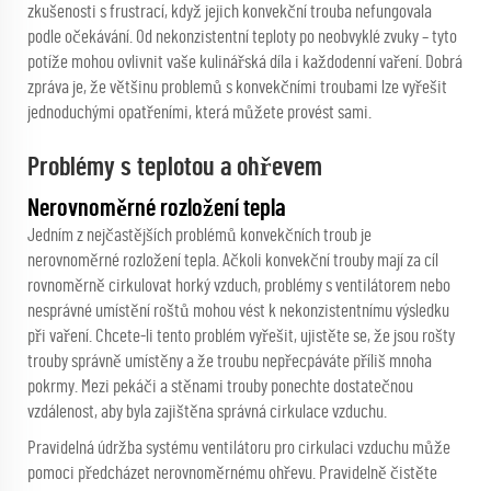
zkušenosti s frustrací, když jejich konvekční trouba nefungovala
podle očekávání. Od nekonzistentní teploty po neobvyklé zvuky – tyto
potíže mohou ovlivnit vaše kulinářská díla i každodenní vaření. Dobrá
zpráva je, že většinu problemů s konvekčními troubami lze vyřešit
jednoduchými opatřeními, která můžete provést sami.
Problémy s teplotou a ohřevem
Nerovnoměrné rozložení tepla
Jedním z nejčastějších problémů konvekčních troub je
nerovnoměrné rozložení tepla. Ačkoli konvekční trouby mají za cíl
rovnoměrně cirkulovat horký vzduch, problémy s ventilátorem nebo
nesprávné umístění roštů mohou vést k nekonzistentnímu výsledku
při vaření. Chcete-li tento problém vyřešit, ujistěte se, že jsou rošty
trouby správně umístěny a že troubu nepřecpáváte příliš mnoha
pokrmy. Mezi pekáči a stěnami trouby ponechte dostatečnou
vzdálenost, aby byla zajištěna správná cirkulace vzduchu.
Pravidelná údržba systému ventilátoru pro cirkulaci vzduchu může
pomoci předcházet nerovnoměrnému ohřevu. Pravidelně čistěte