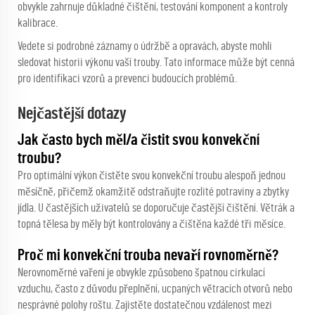
obvykle zahrnuje důkladné čištění, testování komponent a kontroly
kalibrace.
Vedete si podrobné záznamy o údržbě a opravách, abyste mohli
sledovat historii výkonu vaší trouby. Tato informace může být cenná
pro identifikaci vzorů a prevenci budoucích problémů.
Nejčastější dotazy
Jak často bych měl/a čistit svou konvekční
troubu?
Pro optimální výkon čistěte svou konvekční troubu alespoň jednou
měsíčně, přičemž okamžitě odstraňujte rozlité potraviny a zbytky
jídla. U častějších uživatelů se doporučuje častější čištění. Větrák a
topná tělesa by měly být kontrolovány a čištěna každé tři měsíce.
Proč mi konvekční trouba nevaří rovnoměrně?
Nerovnoměrné vaření je obvykle způsobeno špatnou cirkulací
vzduchu, často z důvodu přeplnění, ucpaných větracích otvorů nebo
nesprávné polohy roštu. Zajistěte dostatečnou vzdálenost mezi