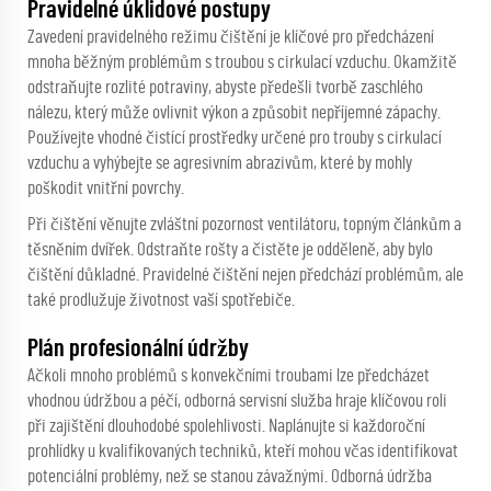
Pravidelné úklidové postupy
Zavedení pravidelného režimu čištění je klíčové pro předcházení
mnoha běžným problémům s troubou s cirkulací vzduchu. Okamžitě
odstraňujte rozlité potraviny, abyste předešli tvorbě zaschlého
nálezu, který může ovlivnit výkon a způsobit nepříjemné zápachy.
Používejte vhodné čistící prostředky určené pro trouby s cirkulací
vzduchu a vyhýbejte se agresivním abrazivům, které by mohly
poškodit vnitřní povrchy.
Při čištění věnujte zvláštní pozornost ventilátoru, topným článkům a
těsněním dvířek. Odstraňte rošty a čistěte je odděleně, aby bylo
čištění důkladné. Pravidelné čištění nejen předchází problémům, ale
také prodlužuje životnost vaší spotřebiče.
Plán profesionální údržby
Ačkoli mnoho problémů s konvekčními troubami lze předcházet
vhodnou údržbou a péčí, odborná servisní služba hraje klíčovou roli
při zajištění dlouhodobé spolehlivosti. Naplánujte si každoroční
prohlídky u kvalifikovaných techniků, kteří mohou včas identifikovat
potenciální problémy, než se stanou závažnými. Odborná údržba