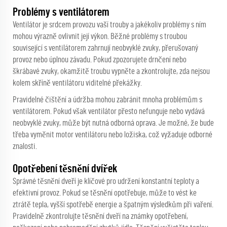
Problémy s ventilátorem
Ventilátor je srdcem provozu vaší trouby a jakékoliv problémy s ním
mohou výrazně ovlivnit její výkon. Běžné problémy s troubou
související s ventilátorem zahrnují neobvyklé zvuky, přerušovaný
provoz nebo úplnou závadu. Pokud zpozorujete drnčení nebo
škrábavé zvuky, okamžitě troubu vypněte a zkontrolujte, zda nejsou
kolem skříně ventilátoru viditelné překážky.
Pravidelné čištění a údržba mohou zabránit mnoha problémům s
ventilátorem. Pokud však ventilátor přesto nefunguje nebo vydává
neobvyklé zvuky, může být nutná odborná oprava. Je možné, že bude
třeba vyměnit motor ventilátoru nebo ložiska, což vyžaduje odborné
znalosti.
Opotřebení těsnění dvířek
Správné těsnění dveří je klíčové pro udržení konstantní teploty a
efektivní provoz. Pokud se těsnění opotřebuje, může to vést ke
ztrátě tepla, vyšší spotřebě energie a špatným výsledkům při vaření.
Pravidelně zkontrolujte těsnění dveří na známky opotřebení,