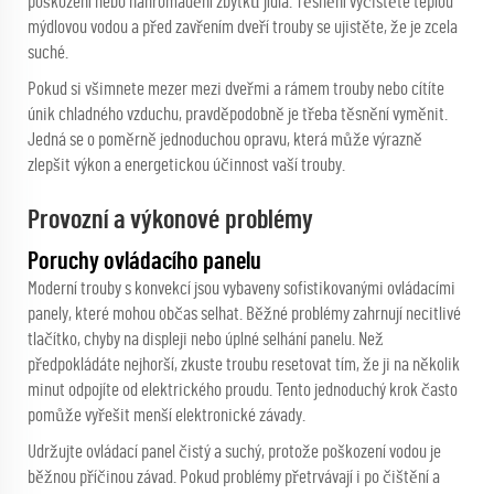
poškození nebo nahromadění zbytků jídla. Těsnění vyčistěte teplou
mýdlovou vodou a před zavřením dveří trouby se ujistěte, že je zcela
suché.
Pokud si všimnete mezer mezi dveřmi a rámem trouby nebo cítíte
únik chladného vzduchu, pravděpodobně je třeba těsnění vyměnit.
Jedná se o poměrně jednoduchou opravu, která může výrazně
zlepšit výkon a energetickou účinnost vaší trouby.
Provozní a výkonové problémy
Poruchy ovládacího panelu
Moderní trouby s konvekcí jsou vybaveny sofistikovanými ovládacími
panely, které mohou občas selhat. Běžné problémy zahrnují necitlivé
tlačítko, chyby na displeji nebo úplné selhání panelu. Než
předpokládáte nejhorší, zkuste troubu resetovat tím, že ji na několik
minut odpojíte od elektrického proudu. Tento jednoduchý krok často
pomůže vyřešit menší elektronické závady.
Udržujte ovládací panel čistý a suchý, protože poškození vodou je
běžnou příčinou závad. Pokud problémy přetrvávají i po čištění a