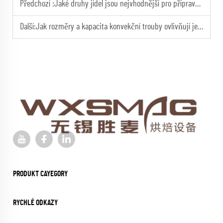
Předchozí :
Jaké druhy jídel jsou nejvhodnější pro přípravu v konvekční troubě?
Další:
Jak rozměry a kapacita konvekční trouby ovlivňují její výkon v profesionálních kuchyních?
PRODUKT CAYEGORY
RYCHLÉ ODKAZY