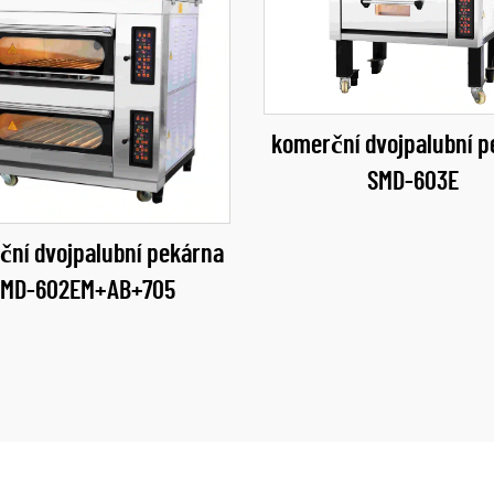
komerční dvojpalubní p
SMD-603E
ční dvojpalubní pekárna
SMD-602EM+AB+705