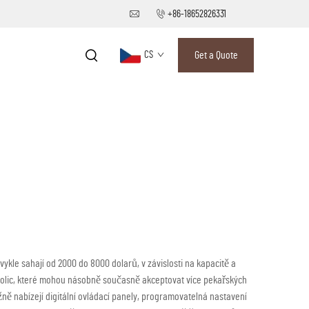
+86-18652826331
CS
Get a Quote
kle sahají od 2000 do 8000 dolarů, v závislosti na kapacitě a
h polic, které mohou násobně současně akceptovat více pekařských
ně nabízejí digitální ovládací panely, programovatelná nastavení