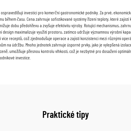
é ospravedlňují investici pro komerční gastronomické podniky. Za prvé, ekonomic
nu během času. Cena zahrnuje sofistikované systémy řízení teploty, které zajistí 
 snižuje dobu předohřevu a zvyšuje efektivitu výroby. Rotující mechanismus, zahrn
í design maximalizuje využití prostoru, zatímco udržuje významnou výrobní kapa
 více receptů, což zjednodušuje operace a zajistí konzistenci mezi různými operá
m na údržbu. Mnoho jednotek zahrnuje úsporné prvky, jako je vylepšená izolace 
ceně, umožňuje přesnou kontrolu vlhkosti, což je nezbytné pro dosažení optimální
podnikové investice.
Praktické tipy