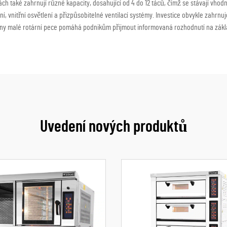
ách také zahrnují různé kapacity, dosahující od 4 do 12 táců, čímž se stávají vho
ní, vnitřní osvětlení a přizpůsobitelné ventilací systémy. Investice obvykle zahrn
y malé rotární pece pomáhá podnikům přijmout informovaná rozhodnutí na zákla
Uvedení nových produktů