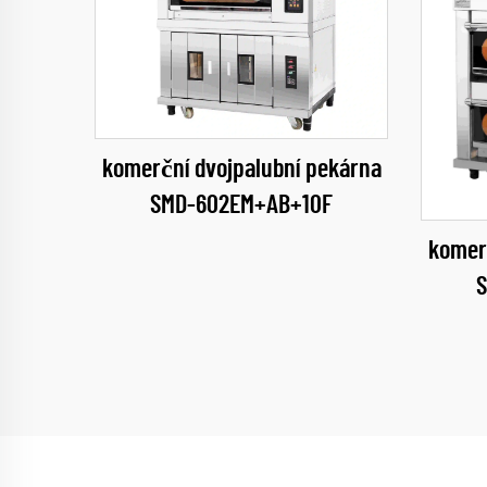
komerční dvojpalubní pekárna
SMD-602EM+AB+10F
komer