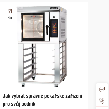
21
2
Mar
Ma
Jak vybrat správné pekařské zařízení
Bud
pro svůj podnik
tren