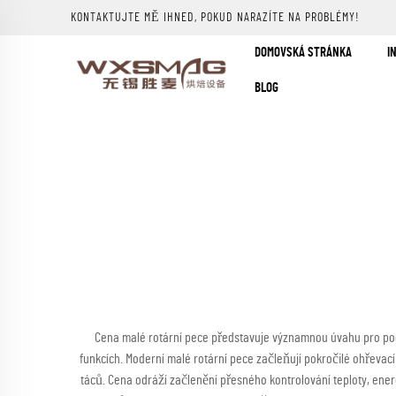
KONTAKTUJTE MĚ IHNED, POKUD NARAZÍTE NA PROBLÉMY!
DOMOVSKÁ STRÁNKA
I
BLOG
Cena malé rotární pece představuje významnou úvahu pro podni
funkcích. Moderní malé rotární pece začleňují pokročilé ohřevac
táců. Cena odráží začlenění přesného kontrolování teploty, ener