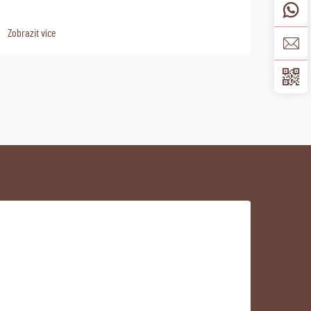
Zobrazit více
Zobraz