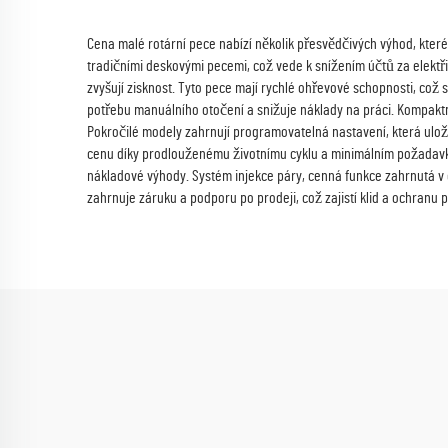
Cena malé rotární pece nabízí několik přesvědčivých výhod, kter
tradičními deskovými pecemi, což vede k snížením účtů za elektři
zvyšují zisknost. Tyto pece mají rychlé ohřevové schopnosti, což
potřebu manuálního otočení a snižuje náklady na práci. Kompaktn
Pokročilé modely zahrnují programovatelná nastavení, která uloží
cenu díky prodlouženému životnímu cyklu a minimálním požadavků
nákladové výhody. Systém injekce páry, cenná funkce zahrnutá v 
zahrnuje záruku a podporu po prodeji, což zajistí klid a ochranu 