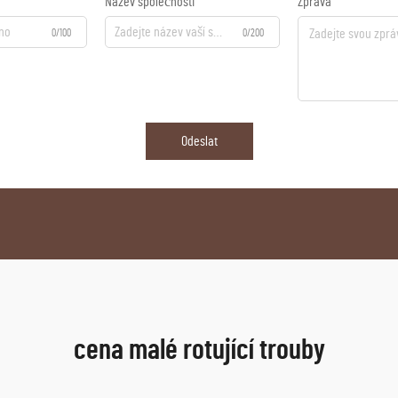
Název společnosti
Zpráva
0/100
0/200
Odeslat
cena malé rotující trouby