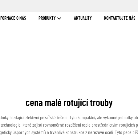
NFORMACE O NÁS
PRODUKTY
AKTUALITY
KONTAKTUJTE NÁS
cena malé rotující trouby
ky hledající efektivní pekařské řešení. Tyto kompaktní, ale výkonné jednotky obvy
í technologie, které zajistí rovnoměrné rozdělení tepla prostřednictvím rotujícíc
geticky úsporných systémů a trvanlivé konstrukce z nerezové oceli. Tyto pece běž