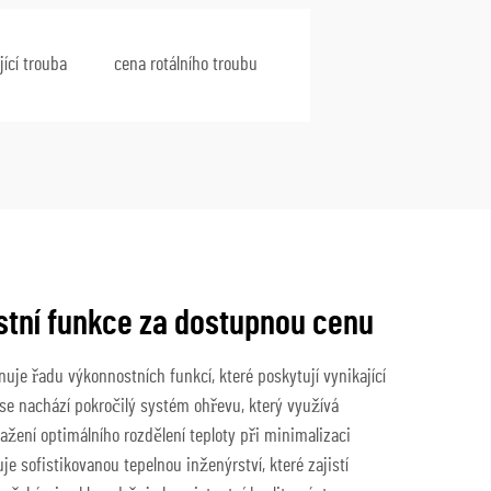
jící trouba
cena rotálního troubu
tní funkce za dostupnou cenu
nuje řadu výkonnostních funkcí, které poskytují vynikající
se nachází pokročilý systém ohřevu, který využívá
sažení optimálního rozdělení teploty při minimalizaci
e sofistikovanou tepelnou inženýrství, které zajistí