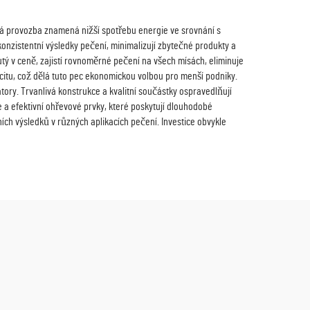
ká provozba znamená nižší spotřebu energie ve srovnání s
konzistentní výsledky pečení, minimalizují zbytečné produkty a
utý v ceně, zajistí rovnoměrné pečení na všech mísách, eliminuje
citu, což dělá tuto pec ekonomickou volbou pro menší podniky.
tory. Trvanlivá konstrukce a kvalitní součástky ospravedlňují
a efektivní ohřevové prvky, které poskytují dlouhodobé
ch výsledků v různých aplikacích pečení. Investice obvykle