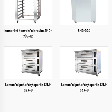
komerční konvekční trouba SMD-
SMG-D20
705+12
komerční pekařský sporák SMJ-
komerční pekařský sporák SMJ-
633+B
623+B