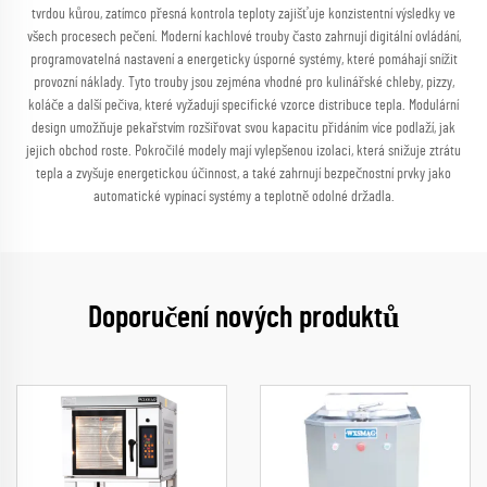
tvrdou kůrou, zatímco přesná kontrola teploty zajišťuje konzistentní výsledky ve
všech procesech pečení. Moderní kachlové trouby často zahrnují digitální ovládání,
programovatelná nastavení a energeticky úsporné systémy, které pomáhají snížit
provozní náklady. Tyto trouby jsou zejména vhodné pro kulinářské chleby, pizzy,
koláče a další pečiva, které vyžadují specifické vzorce distribuce tepla. Modulární
design umožňuje pekařstvím rozšiřovat svou kapacitu přidáním více podlaží, jak
jejich obchod roste. Pokročilé modely mají vylepšenou izolaci, která snižuje ztrátu
tepla a zvyšuje energetickou účinnost, a také zahrnují bezpečnostní prvky jako
automatické vypínací systémy a teplotně odolné držadla.
Doporučení nových produktů