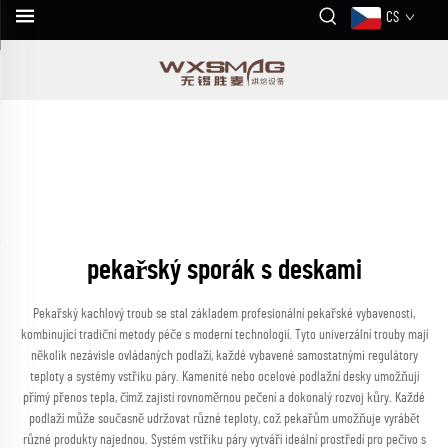
CS
pekařský sporák s deskami
Pekařský kachlový troub se stal základem profesionální pekařské vybavenosti,
kombinující tradiční metody péče s moderní technologií. Tyto univerzální trouby mají
několik nezávisle ovládaných podlaží, každé vybavené samostatnými regulátory
teploty a systémy vstřiku páry. Kamenité nebo ocelové podlažní desky umožňují
přímý přenos tepla, čímž zajistí rovnoměrnou pečení a dokonalý rozvoj kůry. Každé
podlaží může současně udržovat různé teploty, což pekařům umožňuje vyrábět
různé produkty najednou. Systém vstřiku páry vytváří ideální prostředí pro pečivo s