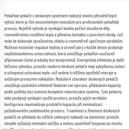
Pekařské pekáče s deskovým systémem nabízejí mnoho přesvědčivých
výhod, které je činí neocenitelným investicím pro profesionální pekařské
provozy. Největší výhoda je vynikající kvalita pečení dosažená díky
rovnoměrnému rozdělení tepla a přímému kontaktu s povrchem desky, což
vede ke dokonale zpraženému chlebu a rovnoměrně upečeným výrobkům.
Možnost nezávislé regulace teploty a úrovně páry v každé desce poskytuje
nepředstavitelnou univerzálnost, která umožňuje pekařům současně
připravovat různé produkty bez kompromisů. Energetická efektivita je další
klíčovou výhodou, protože moderní deskové pekáče mají vylepšenou izolaci
a schopnost uchovávat teplo, což vedete k nižšímu spotřebě energie a
sníženým provozním nákladům. Modulární charakter deskových pekáčů
umožňuje podnikům efektivně škálovat své operace, přidáváním kapacity
podle potřeby bez nutnosti kompletní rekonstrukce systému. Tyto pekárny
také poskytují vynikající využití prostoru, protože jejich vertikální
konfigurace maximalizuje produkční kapacitu při minimalizaci
požadovaného podlahového prostoru. Trvanlivost a životnost deskových
pekáčů se překládá do nižších celkových nákladů na vlastnictví, protože
obvykle vyžadují minimální údržbu a mohou spolehlivě fungovat po mnoho