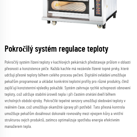
Pokročilý systém regulace teploty
Pokročilý systém řízení teploty v kachlových pekárnách představuje průlom v oblasti
přesnosti a konzistence péče. Každá kachle má nezávisle řízené topné prvky, které
udržují přesné teploty během celého procesu pečení. Digitální ovládání umožňuje
pekařům programovat a ukládat konkrétní teplotní profily pro různé produkty, čímž
zajišťují konzistentní výsledky pokaždé. Systém zahrnuje rychlé schopnosti obnovení
teploty, což udržuje stabilní úroveň tepla i při častém otvírání dveří během
vrcholných období výroby. Pokročilé tepelné senzory umožňují sledování teploty v
reálném čase, což umožňuje okamžité úpravy při potřebě. Tato přesná kontrola
umožňuje pekařům dosáhnout dokonalé rovnováhy mezi vývojem kůry a vnitřní
strukturou svých produktů, zatímco optimalizuje spotřebu energie efektivním
manažerem tepla.