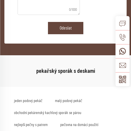
0/1000
Odeslat
pekařský sporák s deskami
jeden podový pekáč
malý podový pekáč
obchodní pekárenský kachlový sporák se párou
nejlepší pečny s patrem
pečovna na domácí použití