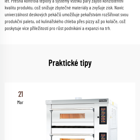
let. Přesná kontrola teploty a systémy vstřiku páry zajistí konzistentní
kvalitu produktu, což snižuje zbytečné materiály a zvyšuje zisk. Navíc
univerzálnost deskových pekáčů umožňuje pekařstvám rozšiřovat svou
produkční paletu, od kulinářského chleba přes pizzy až po koláče, což
poskytuje více příležitostí pro růst podnikání a expanzi na trh.
Praktické tipy
21
Mar