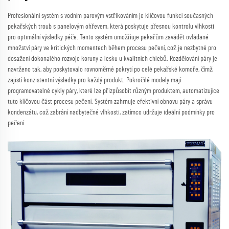
Profesionální systém s vodním parovým vstřikováním je klíčovou funkcí současných
pekařských troub s panelovým ohřevem, která poskytuje přesnou kontrolu vlhkosti
pro optimální výsledky péče. Tento systém umožňuje pekařům zavádět ovládané
množství páry ve kritických momentech během procesu pečení, což je nezbytné pro
dosažení dokonalého rozvoje koruny a lesku u kvalitních chlebů. Rozdělování páry je
navrženo tak, aby poskytovalo rovnoměrné pokrytí po celé pekařské komoře, čímž
zajistí konzistentní výsledky pro každý produkt. Pokročilé modely mají
programovatelné cykly páry, které lze přizpůsobit různým produktem, automatizujíce
tuto klíčovou část procesu pečení. Systém zahrnuje efektivní obnovu páry a správu
kondenzátu, což zabrání nadbytečné vlhkosti, zatímco udržuje ideální podmínky pro
pečení.