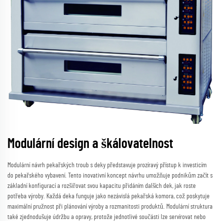
Modulární design a škálovatelnost
Modulární návrh pekařských troub s deky představuje prozíravý přístup k investicím
do pekařského vybavení. Tento inovativní koncept návrhu umožňuje podnikům začít s
základní konfigurací a rozšiřovat svou kapacitu přidáním dalších dek, jak roste
potřeba výroby. Každá deka funguje jako nezávislá pekařská komora, což poskytuje
maximální pružnost při plánování výroby a rozmanitosti produktů. Modulární struktura
také zjednodušuje údržbu a opravy, protože jednotlivé součásti lze servírovat nebo