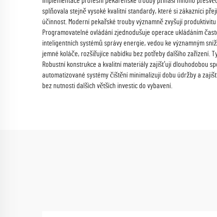
Implementace profesní pekárenské trouby přináší mnoho přesvědčivý
splňovala stejně vysoké kvalitní standardy, které si zákazníci př
účinnost. Moderní pekařské trouby významně zvyšují produktivit
Programovatelné ovládání zjednodušuje operace ukládáním často p
inteligentních systémů správy energie, vedou ke významným sníž
jemné koláče, rozšiřujíce nabídku bez potřeby dalšího zařízení. T
Robustní konstrukce a kvalitní materiály zajišťují dlouhodobou spo
automatizované systémy čištění minimalizují dobu údržby a zajiš
bez nutnosti dalších větších investic do vybavení.