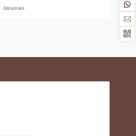
Zobrazit více
Zobraz