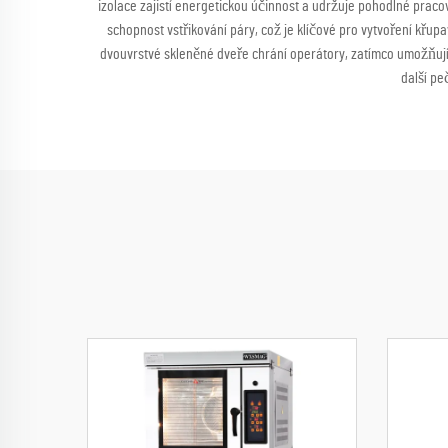
izolace zajistí energetickou účinnost a udržuje pohodlné praco
schopnost vstřikování páry, což je klíčové pro vytvoření křu
dvouvrstvé skleněné dveře chrání operátory, zatímco umožňují
další pe