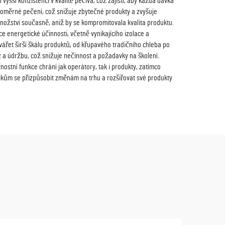
yšší konzistenci v kvalitě pečiva, což zajistí, aby každá dávka
ovnoměrné pečení, což snižuje zbytečné produkty a zvyšuje
ožství současně, aniž by se kompromitovala kvalita produktu.
 energetické účinnosti, včetně vynikajícího izolace a
řet širší škálu produktů, od křupavého tradičního chleba po
oz a údržbu, což snižuje nečinnost a požadavky na školení.
nostní funkce chrání jak operátory, tak i produkty, zatímco
nikům se přizpůsobit změnám na trhu a rozšiřovat své produkty