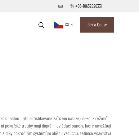
+86-18652826331
CS
Get a Quote
cionalitou. Tyto sofistikované zařízení nabízejí několik režimů
 pekařské trouby mají digitální ovládací panely, které umožňují
epla díky pokročilým systémům oběhu vzduchu, zatímco vícevrstvá