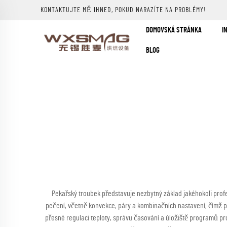
KONTAKTUJTE MĚ IHNED, POKUD NARAZÍTE NA PROBLÉMY!
DOMOVSKÁ STRÁNKA
I
BLOG
Pekařský troubek představuje nezbytný základ jakéhokoli profes
pečení, včetně konvekce, páry a kombinačních nastavení, čímž p
přesné regulaci teploty, správu časování a úložiště programů p