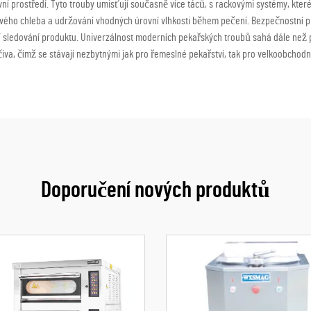
vní prostředí. Tyto trouby umisťují současně více táců, s rackovými systémy, kter
pavého chleba a udržování vhodných úrovní vlhkosti během pečení. Bezpečnostní 
 sledování produktu. Univerzálnost moderních pekařských troubů sahá dále než p
čiva, čímž se stávají nezbytnými jak pro řemeslné pekařství, tak pro velkoobchodn
Doporučení nových produktů