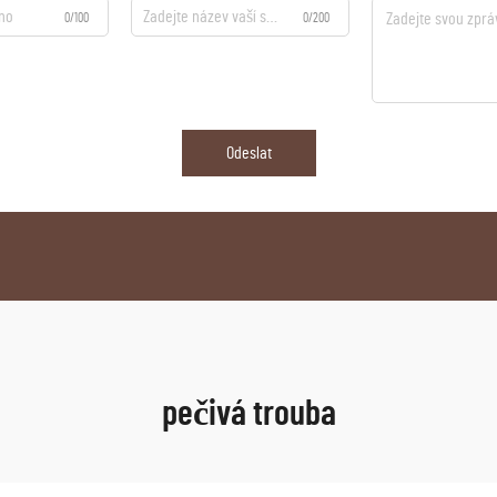
0/100
0/200
Odeslat
pečivá trouba