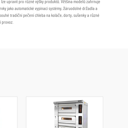
é lze upravit pro různé výšky produktů. Většina modelů zahrnuje
prvky jako automatické vypínací systémy, žáruodolné držadla a
ouhé tradiční pečení chleba na koláče, dorty, sušenky a různé
í provoz.