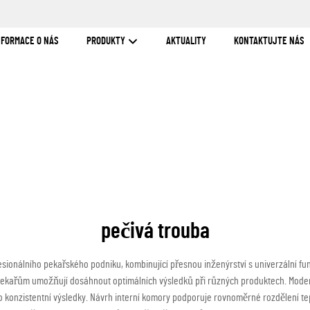
NFORMACE O NÁS
PRODUKTY
AKTUALITY
KONTAKTUJTE NÁS
pečivá trouba
ionálního pekařského podniku, kombinující přesnou inženýrství s univerzální funk
ekařům umožňují dosáhnout optimálních výsledků při různých produktech. Moderní
ro konzistentní výsledky. Návrh interní komory podporuje rovnoměrné rozdělení t