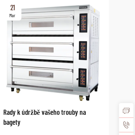
21
2
Mar
Ma
Rady k údržbě vašeho trouby na
Bud
bagety
tren