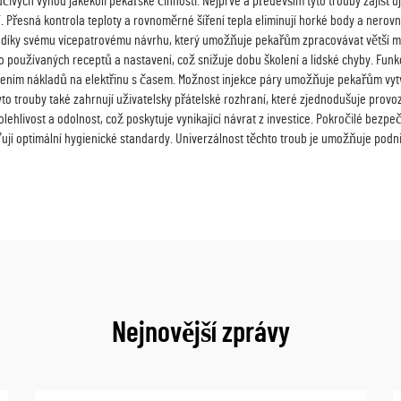
ch výhod jakékoli pekařské činnosti. Nejprve a především tyto trouby zajišťují v
ejí. Přesná kontrola teploty a rovnoměrné šíření tepla eliminují horké body a ner
u díky svému vícepatrovému návrhu, který umožňuje pekařům zpracovávat větší mn
oužívaných receptů a nastavení, což snižuje dobu školení a lidské chyby. Funkce
ením nákladů na elektřinu s časem. Možnost injekce páry umožňuje pekařům vytvá
yto trouby také zahrnují uživatelsky přátelské rozhraní, které zjednodušuje prov
lehlivost a odolnost, což poskytuje vynikající návrat z investice. Pokročilé bezpeč
ťují optimální hygienické standardy. Univerzálnost těchto troub je umožňuje pod
Nejnovější zprávy