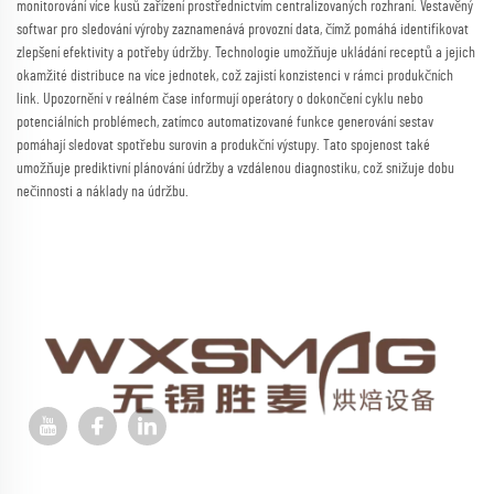
monitorování více kusů zařízení prostřednictvím centralizovaných rozhraní. Vestavěný
softwar pro sledování výroby zaznamenává provozní data, čímž pomáhá identifikovat
zlepšení efektivity a potřeby údržby. Technologie umožňuje ukládání receptů a jejich
okamžité distribuce na více jednotek, což zajistí konzistenci v rámci produkčních
link. Upozornění v reálném čase informují operátory o dokončení cyklu nebo
potenciálních problémech, zatímco automatizované funkce generování sestav
pomáhají sledovat spotřebu surovin a produkční výstupy. Tato spojenost také
umožňuje prediktivní plánování údržby a vzdálenou diagnostiku, což snižuje dobu
nečinnosti a náklady na údržbu.