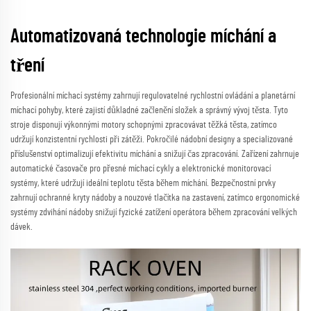
Automatizovaná technologie míchání a
tření
Profesionální míchací systémy zahrnují regulovatelné rychlostní ovládání a planetární
míchací pohyby, které zajistí důkladné začlenění složek a správný vývoj těsta. Tyto
stroje disponují výkonnými motory schopnými zpracovávat těžká těsta, zatímco
udržují konzistentní rychlosti při zátěži. Pokročilé nádobní designy a specializované
příslušenství optimalizují efektivitu míchání a snižují čas zpracování. Zařízení zahrnuje
automatické časovače pro přesné míchací cykly a elektronické monitorovací
systémy, které udržují ideální teplotu těsta během míchání. Bezpečnostní prvky
zahrnují ochranné kryty nádoby a nouzové tlačítka na zastavení, zatímco ergonomické
systémy zdvihání nádoby snižují fyzické zatížení operátora během zpracování velkých
dávek.