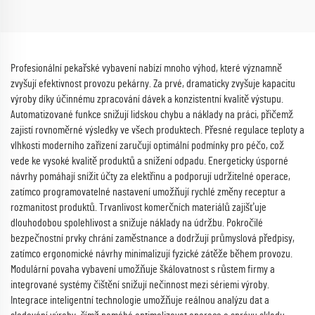
Profesionální pekařské vybavení nabízí mnoho výhod, které významně
zvyšují efektivnost provozu pekárny. Za prvé, dramaticky zvyšuje kapacitu
výroby díky účinnému zpracování dávek a konzistentní kvalitě výstupu.
Automatizované funkce snižují lidskou chybu a náklady na práci, přičemž
zajistí rovnoměrné výsledky ve všech produktech. Přesné regulace teploty a
vlhkosti moderního zařízení zaručují optimální podmínky pro péčo, což
vede ke vysoké kvalitě produktů a snížení odpadu. Energeticky úsporné
návrhy pomáhají snížit účty za elektřinu a podporují udržitelné operace,
zatímco programovatelné nastavení umožňují rychlé změny receptur a
rozmanitost produktů. Trvanlivost komerčních materiálů zajišťuje
dlouhodobou spolehlivost a snižuje náklady na údržbu. Pokročilé
bezpečnostní prvky chrání zaměstnance a dodržují průmyslová předpisy,
zatímco ergonomické návrhy minimalizují fyzické zátěže během provozu.
Modulární povaha vybavení umožňuje škálovatnost s růstem firmy a
integrované systémy čištění snižují nečinnost mezi sériemi výroby.
Integrace inteligentní technologie umožňuje reálnou analýzu dat a