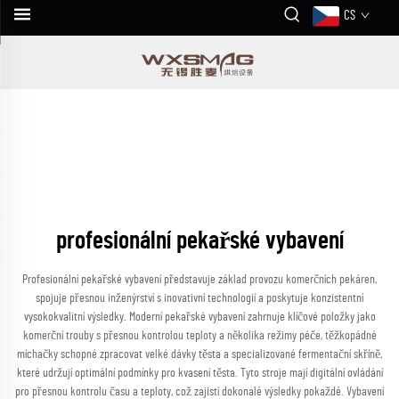
CS
profesionální pekařské vybavení
Profesionální pekařské vybavení představuje základ provozu komerčních pekáren,
spojuje přesnou inženýrství s inovativní technologií a poskytuje konzistentní
vysokokvalitní výsledky. Moderní pekařské vybavení zahrnuje klíčové položky jako
komerční trouby s přesnou kontrolou teploty a několika režimy péče, těžkopádné
míchačky schopné zpracovat velké dávky těsta a specializované fermentační skříně,
které udržují optimální podmínky pro kvasení těsta. Tyto stroje mají digitální ovládání
pro přesnou kontrolu času a teploty, což zajistí dokonalé výsledky pokaždé. Vybavení