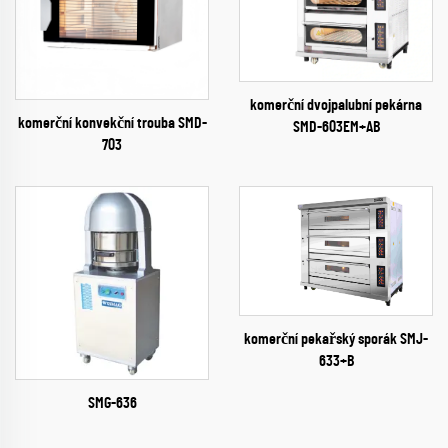
komerční dvojpalubní pekárna
komerční konvekční trouba SMD-
SMD-603EM+AB
703
komerční pekařský sporák SMJ-
633+B
SMG-636