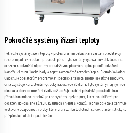
Pokročilé systémy řízení teploty
Pokročilé systémy řízení teploty v profesionálním pekařském zařízení představují
revoluční pokrok v oblasti přesnosti péče. Tyto systémy využívají několik teplotních
senzorů a pokročilé algoritmy pro udržování přesných teplot po celé pekařské
komoře, eliminují horké body a zajistí rovnoměrné rozdělení tepla. Digitální ovládání
umožňuje operátorům programovat specifické teplotní profily pro různé produkty,
čímž zajišťuje konzistentní výsledky napříč více dávkami. Tyto systémy mají rychlou
obnovu teploty po otevření dveří, což udržuje stabilní pekařské prostředí. Tato
přesná kontrola se prodlužuje i na systémy injekce páry, které jsou klíčové pro
dosažení dokonalého kůrku u kvalitních chlebů a koláčů. Technologie také zahrnuje
vestavěné bezpečnostní prvky, které brání vzniku teplotních špiček a automaticky se
přizpůsobují okolním podmínkám.