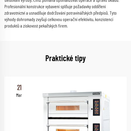
sledování výroby, čímž pomáhá optimalizovat operace a správu skladu.
Profesionální konstrukce vybavení splňuje požadavky oddělení
zdravotnictví a usnadňuje dodržování potravinářských předpisů. Tyto
výhody dohromady zvyšují celkovou operační efektivitu, konzistenci
produktů a ziskovost pekařských firem.
Praktické tipy
21
Mar