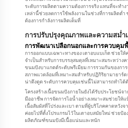
ระดับการผลิตตามความต้องการจริง แทนที่จะทำงานต
เหล่านี้ช่วยลดการใช้พลังงานในช่วงที่การผลิตต่ำ
ต้องการกำลังการผลิตเต็มที่
การปรับปรุงคุณภาพและความสม่ำ
การพัฒนาเปลือกนอกและการควบคุมพื้
การออกแบบเฉพาะทางของ
เตาอบแบเก็ต
ช่วยให้
จำเป็นสำหรับการบรรลุสมดุลที่เหมาะสมระหว่าง
ขนมปังบาแกตต์ระดับพรีเมียม การรวมกันของการค
สภาพแวดล้อมที่เหมาะสมสำหรับปฏิกิริยามายาร์ด (Mail
น่าดึงดูด ระดับการควบคุมเช่นนี้ไม่สามารถทำได้
โครงสร้างเนื้อขนมปังภายในยังได้รับประโยชน์
มืออาชีพ การจัดการไอน้ำอย่างเหมาะสมช่วยให้แป้งฟู
เนื้อสัมผัสที่โปร่งและเบา ตามที่ผู้บริโภคคาดหวั
ค่อยไปที่ตั้งโปรแกรมไว้ในเตาอบสมัยใหม่ ช่วยป้อ
ผลิตภัณฑ์ขนมปังมีเนื้อแน่นและหนัก