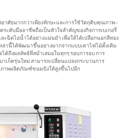
อาศัยมากกว่าเพียงทักษะและการใช้วัตถุดิบคุณภาพ—
็ตระดับมืออาชีพถือเป็นหัวใจสำคัญของกิจการเบเกอรี่
ละฉีดไอน้ำได้อย่างแม่นยำ เพื่อให้ได้เปลือกนอกสีทอง
หล่านี้ได้พัฒนาขึ้นอย่างมากจากแบบเตาไฟไม้ดั้งเดิม
ใจได้ถึงผลลัพธ์ที่สม่ำเสมอในทุกๆ รอบการอบ การ
าเก็ตรุ่นใหม่ สามารถเปลี่ยนแปลงกระบวนการ
พผลิตภัณฑ์ขนมปังให้สูงขึ้นไปอีก