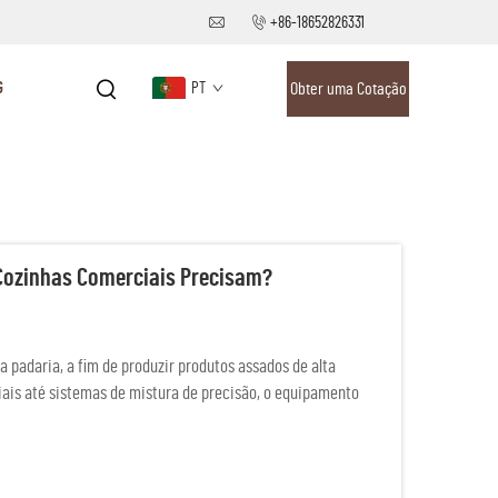
+86-18652826331
G
PT
Obter uma Cotação
Cozinhas Comerciais Precisam?
padaria, a fim de produzir produtos assados de alta
riais até sistemas de mistura de precisão, o equipamento
sucedida...