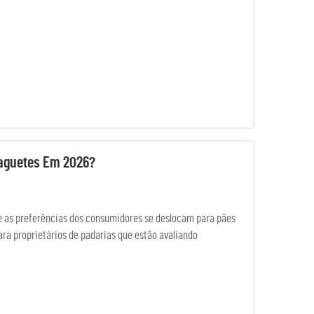
aguetes Em 2026?
e as preferências dos consumidores se deslocam para pães
ara proprietários de padarias que estão avaliando
estir em um forno para baguetes...