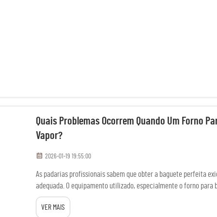
Quais Problemas Ocorrem Quando Um Forno Para
Vapor?
2026-01-19 19:55:00
As padarias profissionais sabem que obter a baguete perfeita ex
adequada. O equipamento utilizado, especialmente o forno para
determinação da qualidade final do produto...
VER MAIS