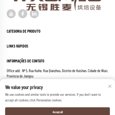
CATEGORIA DE PRODUTO
LINKS RÁPIDOS
INFORMAÇÕES DE CONTATO
Office add : Nº 5, Rua Huihe, Rua Qianzhou, Distrito de Huishan, Cidade de Wuxi,
Província de Jiangsu
Email :
[email protected]
We value your privacy
Tel :
+86-18652826331
We use cookies and similar tools to provide our services. If you don't want to
Direitos autorais © 2025 wuxi sheng mai machinery co.,ltd. Todos os
accept all cookies, click Personalize cookies.
direitos reservados.
Política de privacidade
Accept all