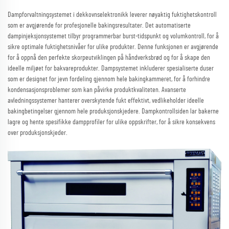
Dampforvaltningsystemet i dekkovnselektronikk leverer nøyaktig fuktighetskontroll
som er avgjørende for profesjonelle bakingsresultater. Det automatiserte
dampinjeksjonsystemet tilbyr programmerbar burst-tidspunkt og volumkontroll, for å
sikre optimale fuktighetsnivåer for ulike produkter. Denne funksjonen er avgjørende
for å oppnå den perfekte skorpeutviklingen på håndverksbrød og for å skape den
ideelle miljøet for bakvareprodukter. Dampsystemet inkluderer spesialiserte duser
som er designet for jevn fordeling gjennom hele bakingkammeret, for å forhindre
kondensasjonsproblemer som kan påvirke produktkvaliteten. Avanserte
avledningssystemer hanterer overskytende fukt effektivt, vedlikeholder ideelle
bakingbetingelser gjennom hele produksjonskjedere. Dampkontrollsiden lar bakerne
lagre og hente spesifikke dampprofiler for ulike oppskrifter, for å sikre konsekvens
over produksjonskjeder.