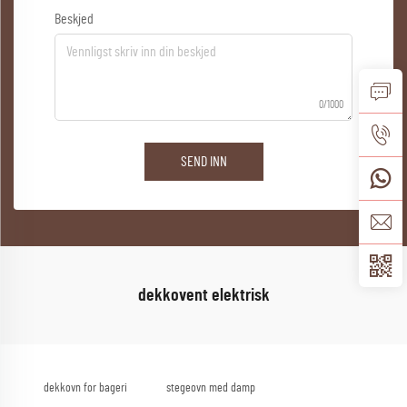
Beskjed
0/1000
SEND INN
dekkovent elektrisk
dekkovn for bageri
stegeovn med damp