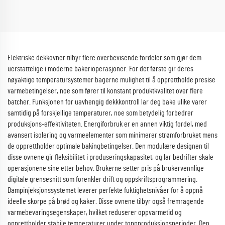
Elektriske dekkovner tilbyr flere overbevisende fordeler som gjør dem
uerstattelige i moderne bakerioperasjoner. For det første gir deres
nøyaktige temperatursystemer bagerne mulighet til å opprettholde presise
varmebetingelser, noe som fører til konstant produktkvalitet over flere
batcher. Funksjonen for uavhengig dekkkontroll lar deg bake ulike varer
samtidig på forskjellige temperaturer, noe som betydelig forbedrer
produksjons-effektiviteten. Energiforbruk er en annen viktig fordel, med
avansert isolering og varmeelementer som minimerer strømforbruket mens
de opprettholder optimale bakingbetingelser. Den modulære designen til
disse ovnene gir fleksibilitet i produseringskapasitet, og lar bedrifter skale
operasjonene sine etter behov. Brukerne setter pris på brukervennlige
digitale grensesnitt som forenkler drift og oppskriftsprogrammering.
Dampinjeksjonssystemet leverer perfekte fuktighetsnivåer for å oppnå
ideelle skorpe på brød og kaker. Disse ovnene tilbyr også fremragende
varmebevaringsegenskaper, hvilket reduserer oppvarmetid og
opprettholder stabile temperaturer under toppproduksjonsperioder. Den