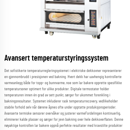
Avansert temperaturstyringssystem
Det sofistikerte temperaturregleringsystemet i elektriske dekkovner representerer
en gjennombrudd i presisjonen ved bakning. Hvert dekk har uavhengig kontrollerte
varmeanlegg både for topp- og bunnvarme, noe som lar bakere opprette spesifikke
temperatursoner optimert for ulike produkter. Digitale termostater holder
temperaturen innen én grad av sett punkt, sørger for ukommet forenkling i
bakningsresultater. Systemet inkluderer rask temperaturrecovery, vedlikeholder
stabile forhold selv når dørene åpnes ofte under opptatte produksjonsperioder.
Avanserte termiske sensorer overvåker og justerer varmeFordelingen kontinuerlig,
eliminerer kalde plasser og sørger for jevn bakning over hele dekkoverflaten. Denne
nøyaktige kontrollen lar bakere oppnå perfekte resultater med kravstilte produkter