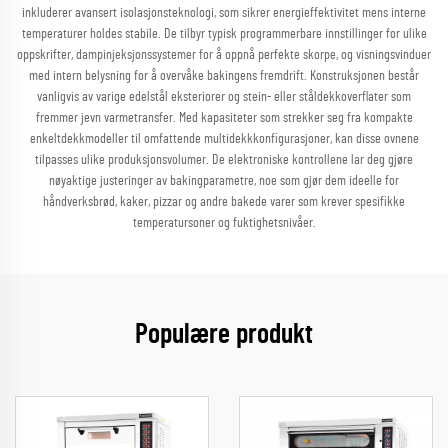
inkluderer avansert isolasjonsteknologi, som sikrer energieffektivitet mens interne
temperaturer holdes stabile. De tilbyr typisk programmerbare innstillinger for ulike
oppskrifter, dampinjeksjonssystemer for å oppnå perfekte skorpe, og visningsvinduer
med intern belysning for å overvåke bakingens fremdrift. Konstruksjonen består
vanligvis av varige edelstål eksteriorer og stein- eller ståldekkoverflater som
fremmer jevn varmetransfer. Med kapasiteter som strekker seg fra kompakte
enkeltdekkmodeller til omfattende multidekkkonfigurasjoner, kan disse ovnene
tilpasses ulike produksjonsvolumer. De elektroniske kontrollene lar deg gjøre
nøyaktige justeringer av bakingparametre, noe som gjør dem ideelle for
håndverksbrød, kaker, pizzar og andre bakede varer som krever spesifikke
temperatursoner og fuktighetsnivåer.
Populære produkt