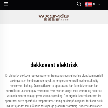
NO
dekkovent elektrisk
En elektrisk dekkovn representerer en fremgangsmessig løsning blant kommersiell
bakingsutstyr, kombinerende nøyaktig temperaturkontroll med unntakkelig
konsekvent baking. Disse sofistikerte apparatene har flere dekker som kan
kontrolleres uavhengig av hverandre, hvor hver er utstyrt med øverste og nederste
varmeelementer som gir jevnt varmeutspreding. Det digitale kontrollsenteret lar
operatører sette spesifikke temperaturer, timing og dampfunksjoner for hvert dekk,
hvilket gjør det mulig å bake forskjellige produkter samtidig. Moderne dekkovner