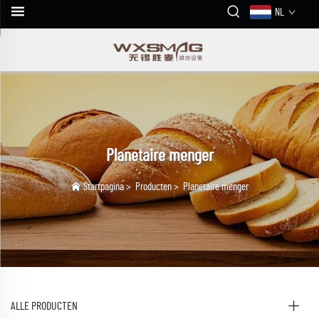
NL
Planetaire menger
Startpagina
>
Producten
>
Planetaire menger
ALLE PRODUCTEN