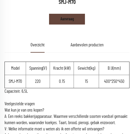
SMJ-M70
Aanvraag
Overzicht
Aanbevolen producten
Model
Spanning(V)
Kracht (kW)
Gewicht(kg)
B.U(mm)
SMJ-M70
220
0.15
15
400*250*450
Capaciteit: 6,5L
Veelgestelde vragen
Wat kun je van ons kopen?
A: Een reeks bakkerijapparatuur. Waarmee verschillende soorten voedsel gemaakt
kunnen worden, waaronder koekjes. Taart, brood, pierogi, gebak enzovoort.
V: Welke informatie moet u weten als ik een offerte wil ontvangen?