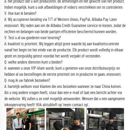
A: het product dat u wilt produceren: de afmetingen en het gewicht van het product.
Indien mogelijk, kunt u ook afbeeldingen of video's verstrekken om te controleren.
V: Hoe kan ik betalen?
A: Wij accepteren betaling via T/T of Western Union, PayPal, Alibaba Pay Later
enzovoort. Wij raden aan om de Alibaba Credit Guarantee service te kiezen, zodat de
rechten en belangen van beide partijen efficiënter beschermd kunnen worden.
V: Test u al uw goederen voor levering?
A: kwaliteit is prioriteit. Wij leggen altijd grote waarde bij aan kwaliteitscontrole
vanaf het begin tot het einde van de productie. Elk product wordt volledig in elkaar
gezet en zorgvuldig getest voordat het wordt verpakt of verzonden.
Q: welke andere diensten kunt u bieden?
A: wanneer u onze VIP-klant wordt, kunt u genieten van onze distributeurprijs en
hebben al uw bestellingen de eerste prioriteit om in productie te gaan, enzovoort.
Q: mag ik uw fabriek bezoeken?
A: hartelijk welkom voor klanten die ons bezoeken wanneer ze naar China komen.
Als u nog andere vragen heeft, stuur dan een e-mail of laat een bericht achter via
de website. Wij zullen u zo snel mogelijk antwoorden. Wensen dat u een aangename
inkoopervaring heeft! Klik alstublieft op 'neem contact op'.