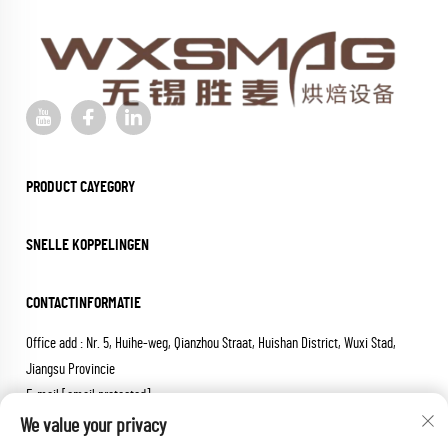
PRODUCT CAYEGORY
SNELLE KOPPELINGEN
CONTACTINFORMATIE
Office add : Nr. 5, Huihe-weg, Qianzhou Straat, Huishan District, Wuxi Stad,
Jiangsu Provincie
E-mail:
[email protected]
Tel:
+86-18652826331
We value your privacy