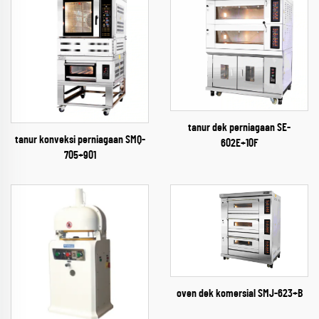
tanur dek perniagaan SE-
tanur konveksi perniagaan SMQ-
602E+10F
705+901
oven dek komersial SMJ-623+B