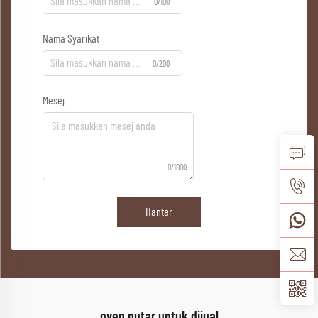
0/100
Nama Syarikat
0/200
Mesej
0/1000
Hantar
oven putar untuk dijual