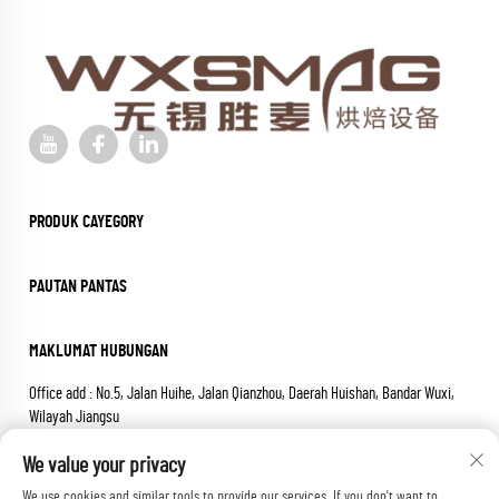
PRODUK CAYEGORY
PAUTAN PANTAS
MAKLUMAT HUBUNGAN
Office add : No.5, Jalan Huihe, Jalan Qianzhou, Daerah Huishan, Bandar Wuxi,
Wilayah Jiangsu
Email:
[email protected]
We value your privacy
Tel:
+86-18652826331
We use cookies and similar tools to provide our services. If you don't want to