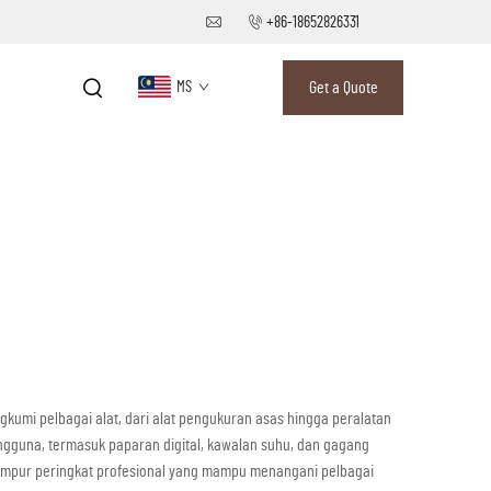
+86-18652826331
MS
Get a Quote
gkumi pelbagai alat, dari alat pengukuran asas hingga peralatan
guna, termasuk paparan digital, kawalan suhu, dan gagang
ampur peringkat profesional yang mampu menangani pelbagai