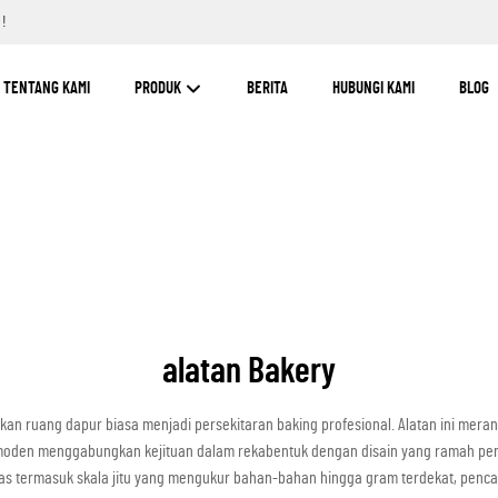
H!
TENTANG KAMI
PRODUK
BERITA
HUBUNGI KAMI
BLOG
alatan Bakery
an ruang dapur biasa menjadi persekitaran baking profesional. Alatan ini meran
moden menggabungkan kejituan dalam rekabentuk dengan disain yang ramah peng
s termasuk skala jitu yang mengukur bahan-bahan hingga gram terdekat, penc