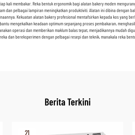
setiap kali membakar. Reka bentuk ergonomik bagi alatan bakery moden mengura
gram dan pelbagai lampiran meningkatkan produktiviti. Alatan ini dibina denga
mbinaannya. Kekuatan alatan bakery profesional mentafsirkan kepada kos yang b
embantu mengekalkan keadaan optimum sepanjang proses pembakaran, menghasilka
rhanakan operasi dan memberikan maklum balas tepat, menjadikannya mudah di
reka dan bereksperimen dengan pelbagai resepi dan teknik, manakala reka b
Berita Terkini
21