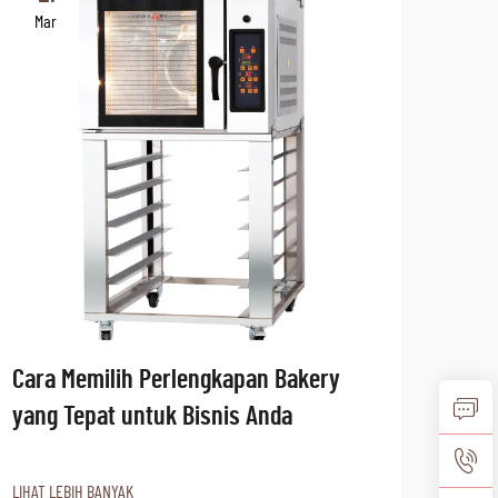
Mar
Ma
Cara Memilih Perlengkapan Bakery
Mas
yang Tepat untuk Bisnis Anda
Tren
LIHAT LEBIH BANYAK
LIHAT 