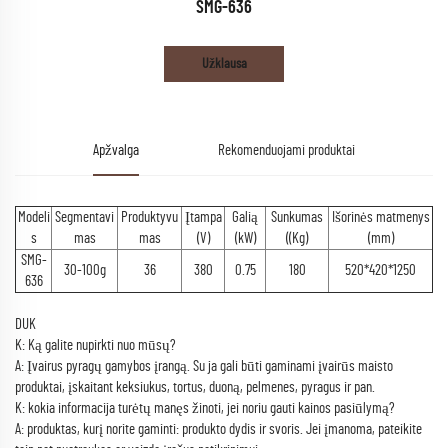
SMG-636
Užklausa
Apžvalga
Rekomenduojami produktai
Modeli
Segmentavi
Produktyvu
Įtampa
Galią
Sunkumas
Išorinės matmenys
s
mas
mas
(V)
(kW)
((Kg)
(mm)
SMG-
30-100g
36
380
0.75
180
520*420*1250
636
DUK
K: Ką galite nupirkti nuo mūsų?
A: Įvairus pyragų gamybos įrangą. Su ja gali būti gaminami įvairūs maisto
produktai, įskaitant keksiukus, tortus, duoną, pelmenes, pyragus ir pan.
K: kokia informacija turėtų manęs žinoti, jei noriu gauti kainos pasiūlymą?
A: produktas, kurį norite gaminti: produkto dydis ir svoris. Jei įmanoma, pateikite