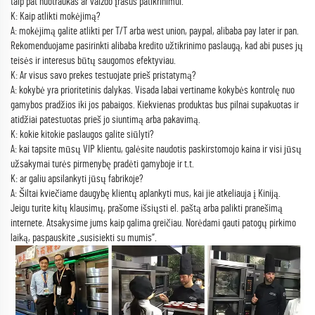
taip pat nuotraukas ar vaizdo įrašus patikrinimui.
K: Kaip atlikti mokėjimą?
A: mokėjimą galite atlikti per T/T arba west union, paypal, alibaba pay later ir pan.
Rekomenduojame pasirinkti alibaba kredito užtikrinimo paslaugą, kad abi puses jų
teisės ir interesus būtų saugomos efektyviau.
K: Ar visus savo prekes testuojate prieš pristatymą?
A: kokybė yra prioritetinis dalykas. Visada labai vertiname kokybės kontrolę nuo
gamybos pradžios iki jos pabaigos. Kiekvienas produktas bus pilnai supakuotas ir
atidžiai patestuotas prieš jo siuntimą arba pakavimą.
K: kokie kitokie paslaugos galite siūlyti?
A: kai tapsite mūsų VIP klientu, galėsite naudotis paskirstomojo kaina ir visi jūsų
užsakymai turės pirmenybę pradėti gamyboje ir t.t.
K: ar galiu apsilankyti jūsų fabrikoje?
A: Šiltai kviečiame daugybę klientų aplankyti mus, kai jie atkeliauja į Kiniją.
Jeigu turite kitų klausimų, prašome išsiųsti el. paštą arba palikti pranešimą
internete. Atsakysime jums kaip galima greičiau. Norėdami gauti patogų pirkimo
laiką, paspauskite „susisiekti su mumis“.