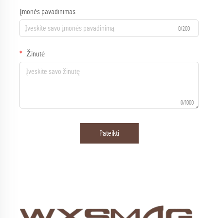
Įmonės pavadinimas
0/200
Žinutė
0/1000
Pateikti