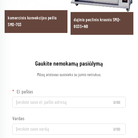
komercinis konvekcijos peilis
dujinis peclinis krosnis SMQ-
SMD-703
803S+NB
Gaukite nemokamą pasiūlymą
Mūsų atstovas susisieks su jumis netrukus.
El. paštas
0/100
Vardas
0/100