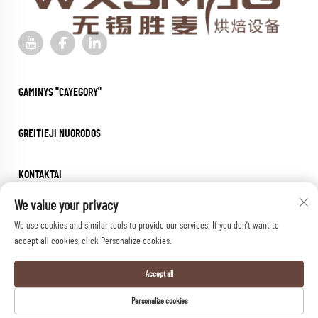
GAMINYS "CAYEGORY"
GREITIEJI NUORODOS
KONTAKTAI
Office add : Jiangsu provincija, Wuxi miesto Huishan rajone, Qianzhou gatvėje,
We value your privacy
Huihe keliuose Nr. 5
We use cookies and similar tools to provide our services. If you don't want to
E-paslaugas:
[email protected]
accept all cookies, click Personalize cookies.
Telefono numeris:
+86-18652826331
Accept all
Autorių teisės © 2026 wuxi sheng mai machinery co.,ltd. Visos teisės
Personalize cookies
saugomos.
Privatumo politika