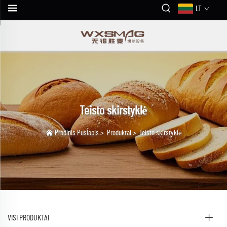
LT
Teisto skirstyklė
Pradinis Puslapis
>
Produktai
>
Teisto skirstyklė
VISI PRODUKTAI