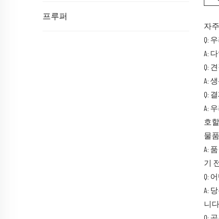
프루퍼
자주
Q:
A:
Q:
A:
Q:
A:
호할
물품
A:
기 
Q:
A:
니다
Q: