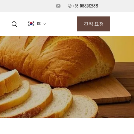
+86-18652826331
KO
견적 요청