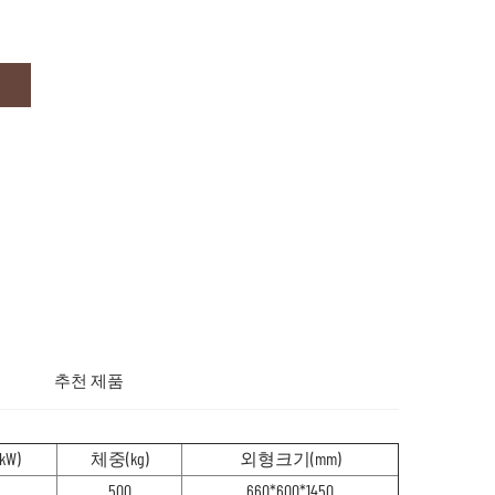
추천 제품
kW)
체중(kg)
외형크기(mm)
500
660*600*1450