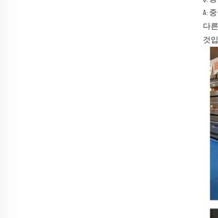
A:
다른
것입