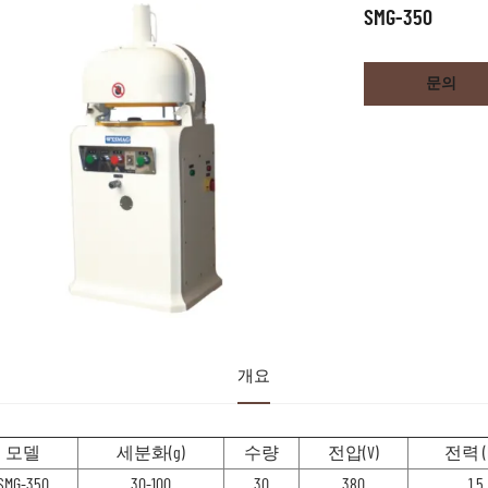
SMG-350
문의
개요
모델
세분화(g)
수량
전압(V)
전력 (
SMG-350
30-100
30
380
1.5