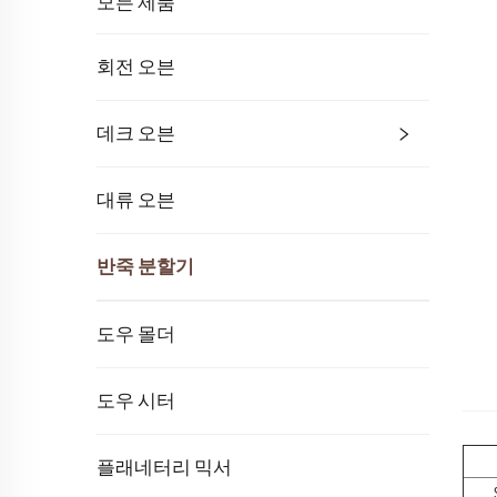
모든 제품
회전 오븐
데크 오븐
대류 오븐
반죽 분할기
도우 몰더
도우 시터
플래네터리 믹서