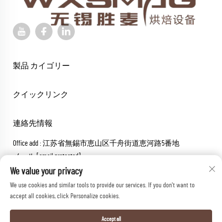
製品 カイゴリー
クイックリンク
連絡先情報
Office add : 江苏省無錫市恵山区千舟街道恵河路5番地
メール:
[email protected]
連絡先:
+86-18652826331
We value your privacy
We use cookies and similar tools to provide our services. If you don't want to
Copyright © 2026 wuxi sheng mai machinery co.,ltd. All rights reserved.
accept all cookies, click Personalize cookies.
プライバシーポリシー
Accept all