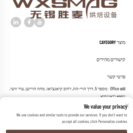
מוצר CAYEGORY
קישורים מהירים
פרטי קשר
Office add : מספר 5, דרך הויי-הה, רחוב קיאנצ'ואו, מחוז הויישן, עיר וושי,
שeng ג'יאנגסוא
דואר אלקטרוני:
[email protected]
We value your privacy
טל:
+86-18652826331
We use cookies and similar tools to provide our services. If you don't want to
accept all cookies, click Personalize cookies.
כל הזכויות שמורות © 2026 וווקסי שנג מיי משלינרי י.ל.ת.
מדיניותICY