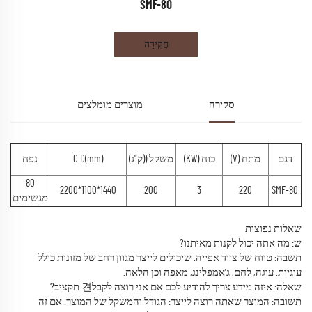
SMF-80
חֲקִירָה
סקירה
מוצרים מומלצים
דגם
מתח (V)
כוח (KW)
משקל ((ק"ג)
O.D(mm)
נפח
80
1440*1100*2200
200
3
220
SMF-80
מגשימים
שאלות נפוצות
ש: מה אתה יכול לקנות מאיתנו?
תשבה: טווח של ציוד אפייה. שיכולים לייצר מגוון רחב של מזונות כולל
עוגיות. עוגה, לחם, ג'אמפלינג, מאפה וכן הלאה.
שאלה: איזה מידע צריך להודיע לכם אם אני רוצה לקבל견 תקציב?
תשובה: המוצר שאתה רוצה לייצר: הגודל והמשקל של המוצר. אם זה