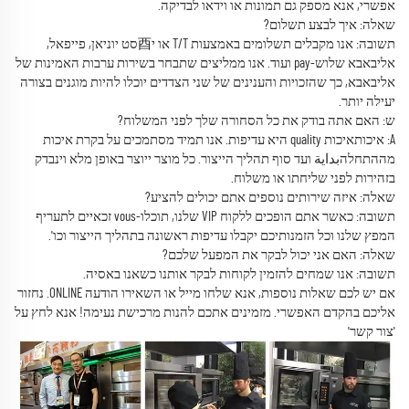
אפשרי, אנא מספק גם תמונות או וידאו לבדיקה.
שאלה: איך לבצע תשלום?
תשובה: אנו מקבלים תשלומים באמצעות T/T או י酉סט יוניאן, פייפאל,
אליבאבא שלוש-pay ועוד. אנו ממליצים שתבחר בשירות ערבות האמינות של
אליבאבא, כך שהזכויות והענינים של שני הצדדים יוכלו להיות מוגנים בצורה
יעילה יותר.
ש: האם אתה בודק את כל הסחורה שלך לפני המשלוח?
A: איכותאיכות quality היא עדיפות. אנו תמיד מסתמכים על בקרת איכות
מההתחלהبداية ועד סוף תהליך הייצור. כל מוצר ייוצר באופן מלא וינבדק
בזהירות לפני שליחתו או משלוח.
שאלה: איזה שירותים נוספים אתם יכולים להציע?
תשובה: כאשר אתם הופכים ללקוח VIP שלנו, תוכלו-vous זכאיים לתעריף
המפץ שלנו וכל הזמנותיכם יקבלו עדיפות ראשונה בתהליך הייצור וכו'.
שאלה: האם אני יכול לבקר את המפעל שלכם?
תשובה: אנו שמחים להזמין לקוחות לבקר אותנו כשאנו באסיה.
אם יש לכם שאלות נוספות, אנא שלחו מייל או השאירו הודעה ONLINE. נחזור
אליכם בהקדם האפשרי. מזמינים אתכם להנות מרכישת נעימה! אנא לחץ על
'צור קשר'