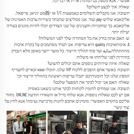
אפשרי, אנא מספק גם תמונות או וידאו לבדיקה.
שאלה: איך לבצע תשלום?
תשובה: אנו מקבלים תשלומים באמצעות T/T או י酉סט יוניאן, פייפאל,
אליבאבא שלוש-pay ועוד. אנו ממליצים שתבחר בשירות ערבות האמינות של
אליבאבא, כך שהזכויות והענינים של שני הצדדים יוכלו להיות מוגנים בצורה
יעילה יותר.
ש: האם אתה בודק את כל הסחורה שלך לפני המשלוח?
A: איכותאיכות quality היא עדיפות. אנו תמיד מסתמכים על בקרת איכות
מההתחלהبداية ועד סוף תהליך הייצור. כל מוצר ייוצר באופן מלא וינבדק
בזהירות לפני שליחתו או משלוח.
שאלה: איזה שירותים נוספים אתם יכולים להציע?
תשובה: כאשר אתם הופכים ללקוח VIP שלנו, תוכלו-vous זכאיים לתעריף
המפץ שלנו וכל הזמנותיכם יקבלו עדיפות ראשונה בתהליך הייצור וכו'.
שאלה: האם אני יכול לבקר את המפעל שלכם?
תשובה: אנו שמחים להזמין לקוחות לבקר אותנו כשאנו באסיה.
אם יש לכם שאלות נוספות, אנא שלחו מייל או השאירו הודעה ONLINE. נחזור
אליכם בהקדם האפשרי. מזמינים אתכם להנות מרכישת נעימה! אנא לחץ על
'צור קשר'