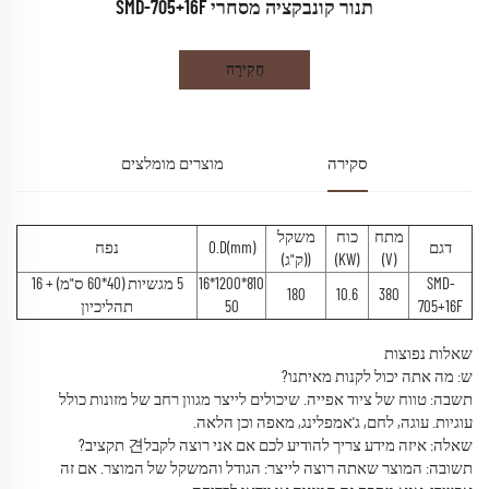
תנור קונבקציה מסחרי SMD-705+16F
חֲקִירָה
סקירה
מוצרים מומלצים
מתח
כוח
משקל
דגם
O.D(mm)
נפח
(V)
(KW)
((ק"ג)
SMD-
810*1200*16
5 מגשיות (40*60 ס"מ) + 16
180
10.6
380
705+16F
50
תהליכיון
שאלות נפוצות
ש: מה אתה יכול לקנות מאיתנו?
תשבה: טווח של ציוד אפייה. שיכולים לייצר מגוון רחב של מזונות כולל
עוגיות. עוגה, לחם, ג'אמפלינג, מאפה וכן הלאה.
שאלה: איזה מידע צריך להודיע לכם אם אני רוצה לקבל견 תקציב?
תשובה: המוצר שאתה רוצה לייצר: הגודל והמשקל של המוצר. אם זה