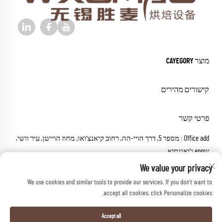
מוצר CAYEGORY
קישורים מהירים
פרטי קשר
Office add : מספר 5, דרך הויי-הה, רחוב קיאנצ'ואו, מחוז הויישן, עיר וושי,
שeng ג'יאנגסוא
דואר אלקטרוני:
[email protected]
We value your privacy
טל:
+86-18652826331
We use cookies and similar tools to provide our services. If you don't want to
accept all cookies, click Personalize cookies.
כל הזכויות שמורות © 2026 וווקסי שנג מיי משלינרי י.ל.ת.
מדיניותICY
Accept all