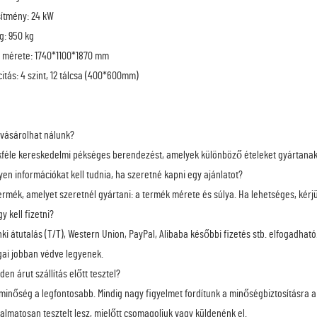
sítmény: 24 kW
: 950 kg
 mérete: 1740*1100*1870 mm
itás: 4 szint, 12 tálcsa (400*600mm)
t vásárolhat nálunk?
kféle kereskedelmi pékséges berendezést, amelyek különböző ételeket gyártanak, bel
lyen információkat kell tudnia, ha szeretné kapni egy ajánlatot?
termék, amelyet szeretnél gyártani: a termék mérete és súlya. Ha lehetséges, kérjü
y kell fizetni?
nki átutalás (T/T), Western Union, PayPal, Alibaba későbbi fizetés stb. elfogadható
ogai jobban védve legyenek.
den árut szállítás előtt tesztel?
 minőség a legfontosabb. Mindig nagy figyelmet fordítunk a minőségbiztosításra a
almatosan tesztelt lesz, mielőtt csomagoljuk vagy küldenénk el.