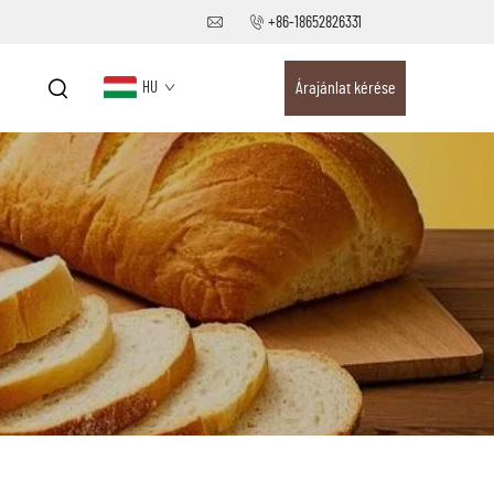
+86-18652826331
HU
Árajánlat kérése