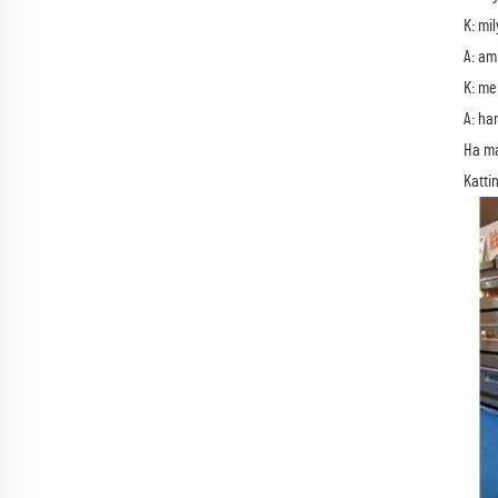
K: mi
A: am
K: me
A: ha
Ha má
Katti