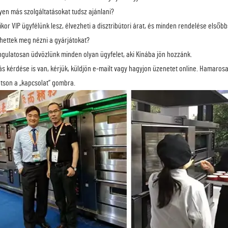
lyen más szolgáltatásokat tudsz ajánlani?
ikor VIP ügyfélünk lesz, élvezheti a disztribútori árat, és minden rendelése elsőb
hettek meg nézni a gyárjátokat?
ngulatosan üdvözlünk minden olyan ügyfelet, aki Kínába jön hozzánk.
s kérdése is van, kérjük, küldjön e-mailt vagy hagyjon üzenetet online. Hamarosan
ntson a „kapcsolat” gombra.