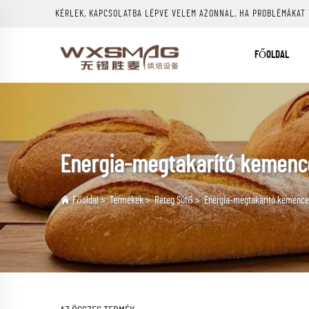
KÉRLEK, KAPCSOLATBA LÉPVE VELEM AZONNAL, HA PROBLÉMÁKAT
FŐOLDAL
Energia-megtakarító kemenc
Főoldal
>
Termékek
>
Réteg Sütő
>
Energia-megtakarító kemence