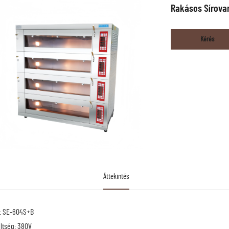
Rakásos Sírova
Kérés
Áttekintés
: SE-604S+B
ltség: 380V