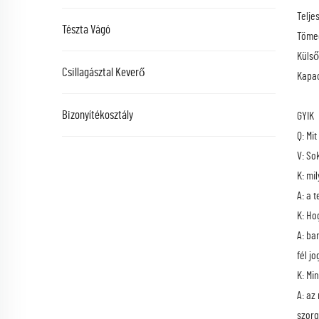
Telje
Tészta Vágó
Tömeg
Külső
Csillagásztal Keverő
Kapac
Bizonyítékosztály
GYIK
Q: Mi
V: So
K: mi
A: a 
K: Hog
A: ba
fél j
K: Min
A: az
szorg