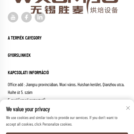
A TERMÉK CAYEGORY
GYORSLINKEK
KAPCSOLATI INFORMÁCIÓ
Office add : Jiangsu provinciában, Wuxi város, Huishan kerület, Qianzhou utca,
Huihe út 5. szám
E-mail:
[email protected]
Tel:
+86-18652826331
We value your privacy
We use cookies and similar tools to provide our services. If you don't want to
Copyright © 2026 wuxi sheng mai machinery co.,ltd. Minden jog
accept all cookies, click Personalize cookies.
fenntartva.
Adatvédelmi irányelvek