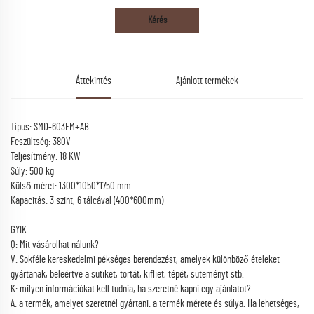
Kérés
Áttekintés
Ajánlott termékek
Típus: SMD-603EM+AB
Feszültség: 380V
Teljesítmény: 18 KW
Súly: 500 kg
Külső méret: 1300*1050*1750 mm
Kapacitás: 3 szint, 6 tálcával (400*600mm)
GYIK
Q: Mit vásárolhat nálunk?
V: Sokféle kereskedelmi pékséges berendezést, amelyek különböző ételeket
gyártanak, beleértve a sütiket, tortát, kifliet, tépét, süteményt stb.
K: milyen információkat kell tudnia, ha szeretné kapni egy ajánlatot?
A: a termék, amelyet szeretnél gyártani: a termék mérete és súlya. Ha lehetséges,