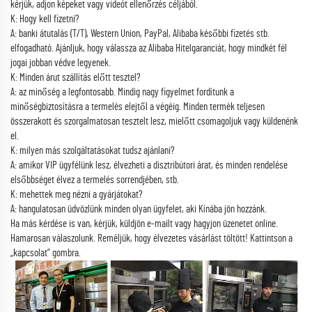
kérjük, adjon képeket vagy videót ellenőrzés céljából.
K: Hogy kell fizetni?
A: banki átutalás (T/T), Western Union, PayPal, Alibaba későbbi fizetés stb.
elfogadható. Ajánljuk, hogy válassza az Alibaba Hitelgaranciát, hogy mindkét fél
jogai jobban védve legyenek.
K: Minden árut szállítás előtt tesztel?
A: az minőség a legfontosabb. Mindig nagy figyelmet fordítunk a
minőségbiztosításra a termelés elejtől a végéig. Minden termék teljesen
összerakott és szorgalmatosan tesztelt lesz, mielőtt csomagoljuk vagy küldenénk
el.
K: milyen más szolgáltatásokat tudsz ajánlani?
A: amikor VIP ügyfélünk lesz, élvezheti a disztribútori árat, és minden rendelése
elsőbbséget élvez a termelés sorrendjében, stb.
K: mehettek meg nézni a gyárjátokat?
A: hangulatosan üdvözlünk minden olyan ügyfelet, aki Kínába jön hozzánk.
Ha más kérdése is van, kérjük, küldjön e-mailt vagy hagyjon üzenetet online.
Hamarosan válaszolunk. Reméljük, hogy élvezetes vásárlást töltött! Kattintson a
„kapcsolat” gombra.