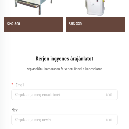
SMG-808
SMG-330
Kérjen ingyenes árajánlatot
Képviselőnk hamarosan felveheti Önnel a kapcsolatot.
Email
0/100
Név
0/100