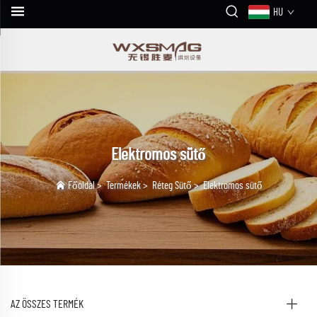
HU
Elektromos sütő
Főoldal
>
Termékek
>
Réteg Sütő
>
Elektromos sütő
AZ ÖSSZES TERMÉK