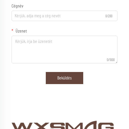
Cégnév
0/200
Üzenet
0/1000
Beküldés