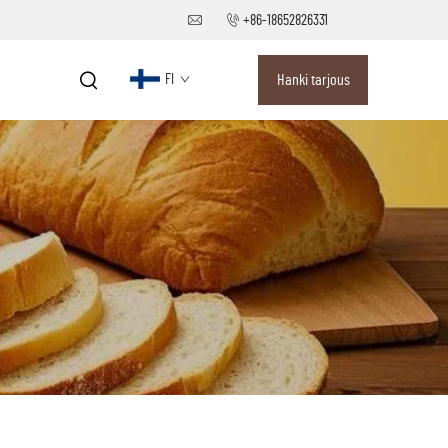
+86-18652826331
FI
Hanki tarjous