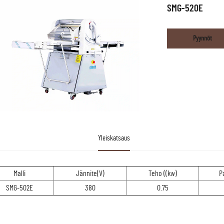
SMG-520E
Pyynnöt
Yleiskatsaus
Malli
Jännite(V)
Teho ((kw)
P
SMG-502E
380
0.75