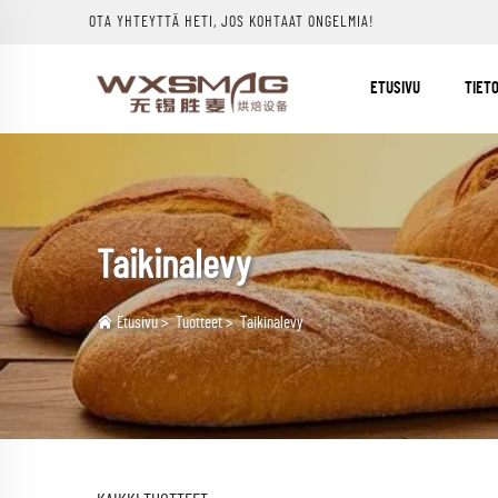
OTA YHTEYTTÄ HETI, JOS KOHTAAT ONGELMIA!
ETUSIVU
TIET
Taikinalevy
Etusivu
>
Tuotteet
>
Taikinalevy