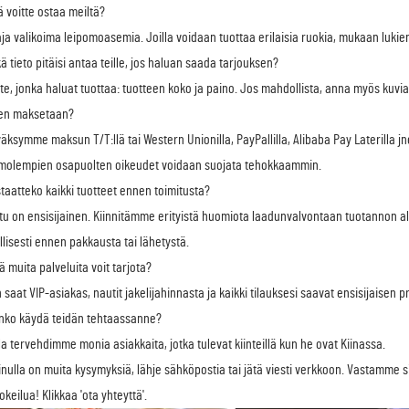
tä voitte ostaa meiltä?
aja valikoima leipomoasemia. Joilla voidaan tuottaa erilaisia ruokia, mukaan lukien
kä tieto pitäisi antaa teille, jos haluan saada tarjouksen?
ote, jonka haluat tuottaa: tuotteen koko ja paino. Jos mahdollista, anna myös kuvia 
ten maksetaan?
väksymme maksun T/T:llä tai Western Unionilla, PayPallilla, Alibaba Pay Laterilla jn
 molempien osapuolten oikeudet voidaan suojata tehokkaammin.
staatteko kaikki tuotteet ennen toimitusta?
atu on ensisijainen. Kiinnitämme erityistä huomiota laadunvalvontaan tuotannon a
llisesti ennen pakkausta tai lähetystä.
tä muita palveluita voit tarjota?
n saat VIP-asiakas, nautit jakelijahinnasta ja kaikki tilauksesi saavat ensisijaisen p
inko käydä teidän tehtaassanne?
olla tervehdimme monia asiakkaita, jotka tulevat kiinteillä kun he ovat Kiinassa.
inulla on muita kysymyksiä, lähje sähköpostia tai jätä viesti verkkoon. Vastamm
okeilua! Klikkaa 'ota yhteyttä'.