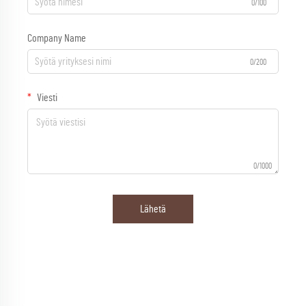
0/100
Company Name
0/200
Viesti
0/1000
Lähetä