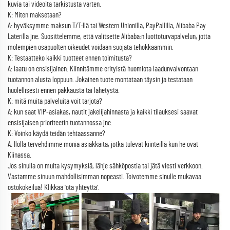
kuvia tai videoita tarkistusta varten.
K: Miten maksetaan?
A: hyväksymme maksun T/T:llä tai Western Unionilla, PayPallilla, Alibaba Pay
Laterilla jne. Suosittelemme, että valitsette Alibaba:n luottoturvapalvelun, jotta
molempien osapuolten oikeudet voidaan suojata tehokkaammin.
K: Testaatteko kaikki tuotteet ennen toimitusta?
A: laatu on ensisijainen. Kiinnitämme erityistä huomiota laadunvalvontaan
tuotannon alusta loppuun. Jokainen tuote montataan täysin ja testataan
huolellisesti ennen pakkausta tai lähetystä.
K: mitä muita palveluita voit tarjota?
A: kun saat VIP-asiakas, nautit jakelijahinnasta ja kaikki tilauksesi saavat
ensisijaisen prioriteetin tuotannossa jne.
K: Voinko käydä teidän tehtaassanne?
A: Ilolla tervehdimme monia asiakkaita, jotka tulevat kiinteillä kun he ovat
Kiinassa.
Jos sinulla on muita kysymyksiä, lähje sähköpostia tai jätä viesti verkkoon.
Vastamme sinuun mahdollisimman nopeasti. Toivotemme sinulle mukavaa
ostokokeilua! Klikkaa 'ota yhteyttä'.