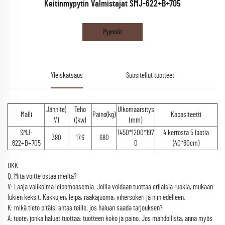
Keitinmypytin Valmistajat SMJ-622+B+705
Pyynnöt
Yleiskatsaus
Suositellut tuotteet
Jännite(
Teho
Ulkomaarsitys
Malli
Paino(kg)
Kapasiteetti
V)
((kw)
(mm)
SMJ-
1450*1200*197
4 kerrosta 5 laatia
380
17.6
680
622+B+705
0
(40*60cm)
UKK
Q: Mitä voitte ostaa meiltä?
V: Laaja valikoima leipomoasemia. Joilla voidaan tuottaa erilaisia ruokia, mukaan
lukien keksit. Kakkujen, leipä, raakajuoma, vihersokeri ja niin edelleen.
K: mikä tieto pitäisi antaa teille, jos haluan saada tarjouksen?
A: tuote, jonka haluat tuottaa: tuotteen koko ja paino. Jos mahdollista, anna myös