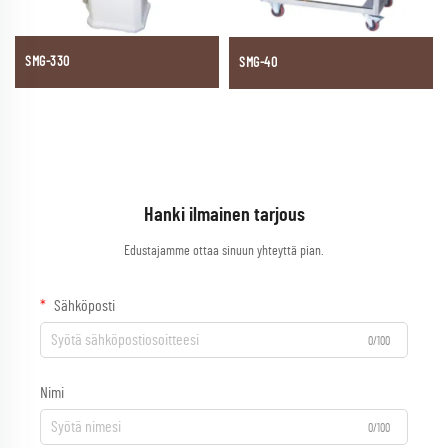
SMG-330
SMG-40
Hanki ilmainen tarjous
Edustajamme ottaa sinuun yhteyttä pian.
Sähköposti
0/100
Nimi
0/100