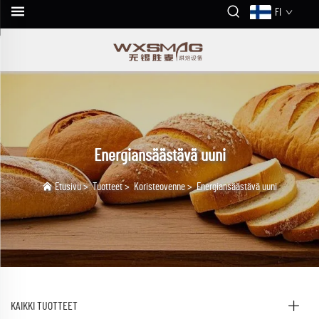
FI
Energiansäästävä uuni
Etusivu
>
Tuotteet
>
Koristeovenne
>
Energiansäästävä uuni
KAIKKI TUOTTEET