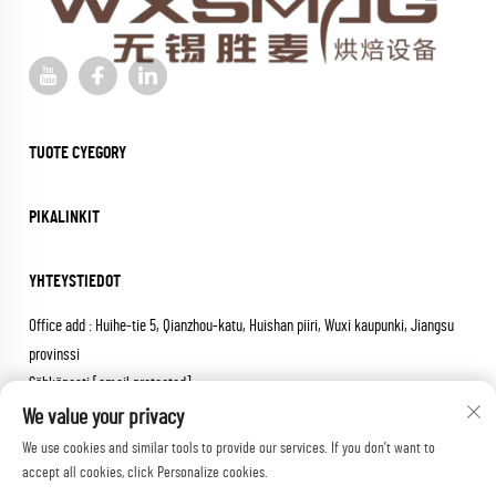
TUOTE CYEGORY
PIKALINKIT
YHTEYSTIEDOT
Office add : Huihe-tie 5, Qianzhou-katu, Huishan piiri, Wuxi kaupunki, Jiangsu
provinssi
Sähköposti:
[email protected]
Soita:
+86-18652826331
We value your privacy
We use cookies and similar tools to provide our services. If you don't want to
Tekijänoikeus © 2026 wuxi sheng mai machinery co.,ltd. Kaikki oikeudet
accept all cookies, click Personalize cookies.
pidätetään.
Tietosuojakäytäntö