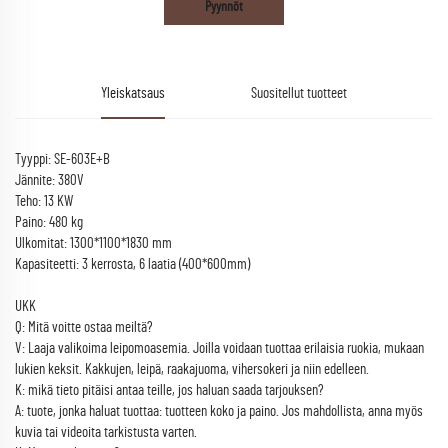
Pyynnöt
Yleiskatsaus
Suositellut tuotteet
Tyyppi: SE-603E+B
Jännite: 380V
Teho: 13 KW
Paino: 480 kg
Ulkomitat: 1300*1100*1830 mm
Kapasiteetti: 3 kerrosta, 6 laatia (400*600mm)
UKK
Q: Mitä voitte ostaa meiltä?
V: Laaja valikoima leipomoasemia. Joilla voidaan tuottaa erilaisia ruokia, mukaan
lukien keksit. Kakkujen, leipä, raakajuoma, vihersokeri ja niin edelleen.
K: mikä tieto pitäisi antaa teille, jos haluan saada tarjouksen?
A: tuote, jonka haluat tuottaa: tuotteen koko ja paino. Jos mahdollista, anna myös
kuvia tai videoita tarkistusta varten.