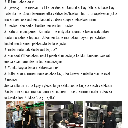
K: Miten maksetaan?
A: hyväksymme maksun T/T:llä tai Western Unionilla, PayPallilla, Alibaba Pay
Laterilla jne. Suosittelemme, että valitsette Alibaba:n luottoturvapalvelun, jotta
molempien osapuolten oikeudet voidaan suojata tehokkaammin.
K: Testaatteko kaikki tuotteet ennen toimitusta?
A: laatu on ensisijainen. Kiinnitämme erityistä huomiota laadunvalvontaan
tuotannon alusta loppuun. Jokainen tuote montataan täysin ja testataan
huolellisesti ennen pakkausta tai lähetystä.
K: mitä muita palveluita voit tarjota?
A: kun saat VIP-asiakas, nautit jakelijahinnasta ja kaikki tilauksesi saavat
ensisijaisen prioriteetin tuotannossa jne.
K: Voinko käydä teidän tehtaassanne?
A: Ilolla tervehdimme monia asiakkaita, jotka tulevat kiinteillä kun he ovat
Kiinassa.
Jos sinulla on muita kysymyksiä, lähje sähköpostia tai jätä viesti verkkoon.
Vastamme sinuun mahdollisimman nopeasti. Toivotemme sinulle mukavaa
ostokokeilua! Klikkaa 'ota yhteyttä'.