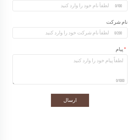
0/100
نام شرکت
0/200
پیام
0/1000
ارسال