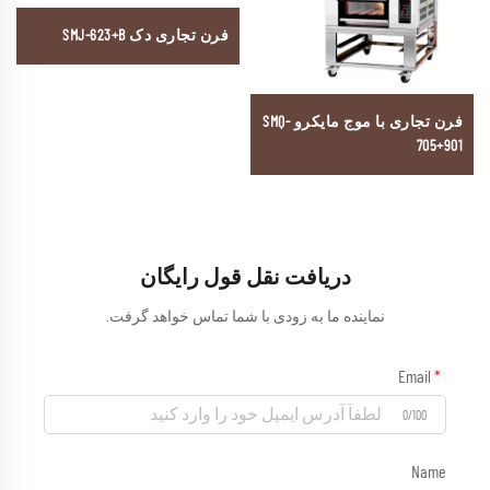
فرن تجاری دک SMJ-623+B
فرن تجاری با موج مایکرو SMQ-
705+901
دریافت نقل قول رایگان
نماینده ما به زودی با شما تماس خواهد گرفت.
Email
0/100
Name