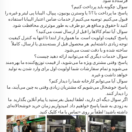
فرستاده شود.
سوال: چگونه باید پرداخت کنیم؟
پاسخ: ما پرداخت با T/T یا وسترن یونیون، پیپال، الیبابا پی لیتر و غیره را
قبول می‌کنیم. توصیه می‌کنیم از خدمات ضامن اعتبار الیبابا استفاده
کنید تا حقوق و منافع هر دو طرف به طور موثرتری محافظت شود.
سوال: آیا تمام کالاها را قبل از ارسال تست می‌کنید؟
پاسخ: کیفیت اولویت است. ما همواره از ابتدا تا انتها به کنترل کیفیت
توجه زیادی داشته‌ایم. هر محصول قبل از بسته‌بندی یا ارسال، کاملاً
ساخته شده و با دقت تست می‌شود.
سوال: خدمات دیگری که می‌توانید ارائه دهید چیست؟
پاسخ: وقتی مشتری ویژه ما می‌شوید، از قیمت توزیع‌کننده ما بهره‌مند
می‌شوید و تمام سفارشات شما اولویت اول برای وارد شدن به تولید
خواهد داشت و غیره.
سوال: آیا می‌توانم کارخانه شما را دیدار کنم؟
پاسخ: خوشحال می‌شویم که مشتریان زیادی وقتی به چین می‌آیند، ما
را دیدار کنند.
اگر سوال دیگه ای دارید، لطفا ایمیل بفرستید یا پیام آنلاین بگذارید. ما
به زودی به شما پاسخ خواهیم داد. امیدواریم زمان خرید خوشحالانه‌ای
داشته باشید! لطفاً بر روی «تماس با ما» کلیک کنید.