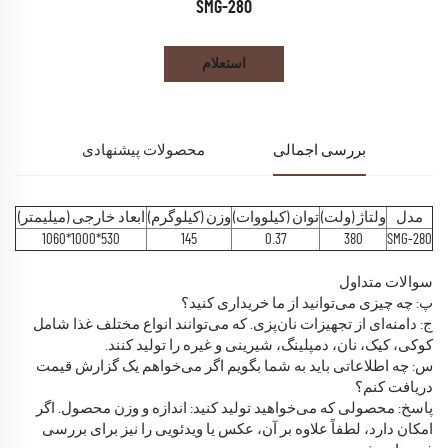
SMG-280
استعلام
بررسی اجمالی
محصولات پیشنهادی
مدل
ولتاژ (ولت)
توان (کیلووات)
وزن (کیلوگرم)
ابعاد خارجی (میلیمتر)
530*1000*1060
145
0.37
380
SMG-280
سوالات متداول
پ: چه چیزی می‌توانید از ما خریداری کنید؟
ج: دامنه‌ای از تجهیزات نان‌پزی. که می‌توانند انواع مختلف غذا شامل
کوکی، کیک، نان، دمپلینگ، شیرینی و غیره را تولید کنند.
س: چه اطلاعاتی باید به شما بگویم اگر می‌خواهم یک گزارش قیمت
دریافت کنم؟
پاسخ: محصولی که می‌خواهید تولید کنید: اندازه و وزن محصول. اگر
امکان دارد، لطفاً علاوه بر آن، عکس یا ویدئویی را نیز برای بررسی