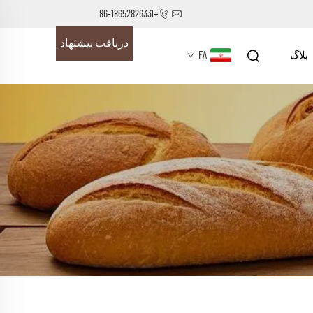
+86-18652826331
دریافت پیشنهاد
بلاگ
FA
قیمت