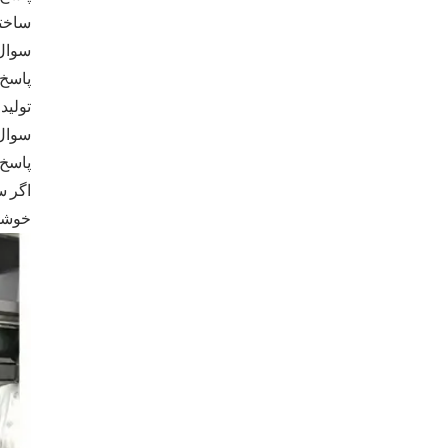
ساخته
سوال:
پاسخ:
تولید
سوال:
پاسخ:
اگر س
خوشحا