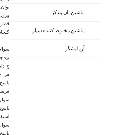
توان: ۲۴ کیلووا
ماشین نان بندکن
وزن: 950 کیلوگر
قطر خارجی: 40
ماشین مخلوط کننده سیار
گنجایش: 4 سطح 12 تالار
آزمایشگر
سوالا
پ: چه
ج: دا
س: چه
پاسخ:
فرستا
سوال:
استفا
سوال:
پاسخ: