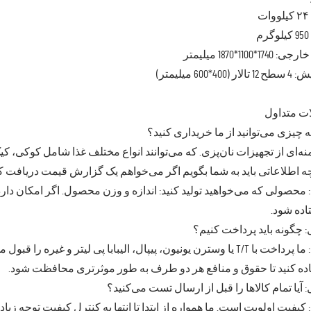
ت
م
17*1100*1870 میلیمتر
 (400*600 میلیمتر)
ت متداول
 چیزی می‌توانید از ما خریداری کنید؟
منه‌ای از تجهیزات نان‌پزی. که می‌توانند انواع مختلف غذا شامل کوکی، کیک،
 اطلاعاتی باید به شما بگویم اگر می‌خواهم یک گزارش قیمت دریافت ک
 محصولی که می‌خواهید تولید کنید: اندازه و وزن محصول. اگر امکان دارد،
ده شود.
 چگونه باید پرداخت کنیم؟
پاسخ: ما پرداخت با T/T یا وسترن یونیون، پیپال، الیبابا پی لیتر و غ
ده کنید تا حقوق و منافع هر دو طرف به طور موثرتری محافظت شود.
 آیا تمام کالاها را قبل از ارسال تست می‌کنید؟
 کیفیت اولویت است. ما همواره از ابتدا تا انتها به کنترل کیفیت توجه زیاد