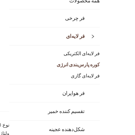
همه محصولات
فر چرخی
فر لایه‌ای
فر لایه‌ای الکتریکی
کوره پارس‌بندی انرژی
فر لایه‌ای گازی
فر هواپران
تقسیم کننده خمیر
نوع: SE-604S+B
شکل‌دهنده عجينه
ولتاژ: 80V