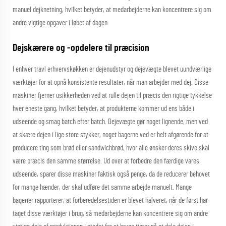
manuel dejknetning, hvilket betyder, at medarbejderne kan koncentrere sig om
andre vigtige opgaver i løbet af dagen.
Dejskærere og -opdelere til præcision
I enhver travl erhvervskøkken er dejenudstyr og dejevægte blevet uundværlige
værktøjer for at opnå konsistente resultater, når man arbejder med dej. Disse
maskiner fjerner usikkerheden ved at rulle dejen til præcis den rigtige tykkelse
hver eneste gang, hvilket betyder, at produkterne kommer ud ens både i
udseende og smag batch efter batch. Dejevægte gør noget lignende, men ved
at skære dejen i lige store stykker, noget bagerne ved er helt afgørende for at
producere ting som brød eller sandwichbrød, hvor alle ønsker deres skive skal
være præcis den samme størrelse. Ud over at forbedre den færdige vares
udseende, sparer disse maskiner faktisk også penge, da de reducerer behovet
for mange hænder, der skal udføre det samme arbejde manuelt. Mange
bagerier rapporterer, at forberedelsestiden er blevet halveret, når de først har
taget disse værktøjer i brug, så medarbejderne kan koncentrere sig om andre