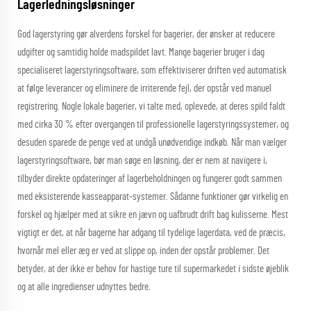
Lagerledningsløsninger
God lagerstyring gør alverdens forskel for bagerier, der ønsker at reducere
udgifter og samtidig holde madspildet lavt. Mange bagerier bruger i dag
specialiseret lagerstyringsoftware, som effektiviserer driften ved automatisk
at følge leverancer og eliminere de irriterende fejl, der opstår ved manuel
registrering. Nogle lokale bagerier, vi talte med, oplevede, at deres spild faldt
med cirka 30 % efter overgangen til professionelle lagerstyringssystemer, og
desuden sparede de penge ved at undgå unødvendige indkøb. Når man vælger
lagerstyringsoftware, bør man søge en løsning, der er nem at navigere i,
tilbyder direkte opdateringer af lagerbeholdningen og fungerer godt sammen
med eksisterende kasseapparat-systemer. Sådanne funktioner gør virkelig en
forskel og hjælper med at sikre en jævn og uafbrudt drift bag kulisserne. Mest
vigtigt er det, at når bagerne har adgang til tydelige lagerdata, ved de præcis,
hvornår mel eller æg er ved at slippe op, inden der opstår problemer. Det
betyder, at der ikke er behov for hastige ture til supermarkedet i sidste øjeblik
og at alle ingredienser udnyttes bedre.