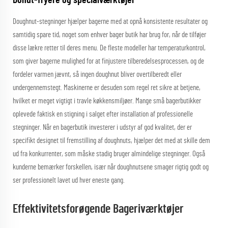
Donut-fryere og specialværktøjer
Doughnut-stegninger hjælper bagerne med at opnå konsistente resultater og
samtidig spare tid, noget som enhver bager butik har brug for, når de tilføjer
disse lækre retter til deres menu. De fleste modeller har temperaturkontrol,
som giver bagerne mulighed for at finjustere tilberedelsesprocessen, og de
fordeler varmen jævnt, så ingen doughnut bliver overtilberedt eller
undergennemstegt. Maskinerne er desuden som regel ret sikre at betjene,
hvilket er meget vigtigt i travle køkkensmiljøer. Mange små bagerbutikker
oplevede faktisk en stigning i salget efter installation af professionelle
stegninger. Når en bagerbutik investerer i udstyr af god kvalitet, der er
specifikt designet til fremstilling af doughnuts, hjælper det med at skille dem
ud fra konkurrenter, som måske stadig bruger almindelige stegninger. Også
kunderne bemærker forskellen, især når doughnutsene smager rigtig godt og
ser professionelt lavet ud hver eneste gang.
Effektivitetsforøgende Bageriværktøjer