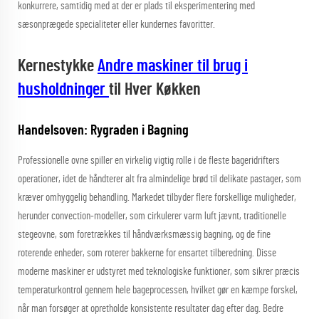
konkurrere, samtidig med at der er plads til eksperimentering med
sæsonprægede specialiteter eller kundernes favoritter.
Kernestykke
Andre maskiner til brug i
husholdninger
til Hver Køkken
Handelsoven: Rygraden i Bagning
Professionelle ovne spiller en virkelig vigtig rolle i de fleste bageridrifters
operationer, idet de håndterer alt fra almindelige brød til delikate pastager, som
kræver omhyggelig behandling. Markedet tilbyder flere forskellige muligheder,
herunder convection-modeller, som cirkulerer varm luft jævnt, traditionelle
stegeovne, som foretrækkes til håndværksmæssig bagning, og de fine
roterende enheder, som roterer bakkerne for ensartet tilberedning. Disse
moderne maskiner er udstyret med teknologiske funktioner, som sikrer præcis
temperaturkontrol gennem hele bageprocessen, hvilket gør en kæmpe forskel,
når man forsøger at opretholde konsistente resultater dag efter dag. Bedre