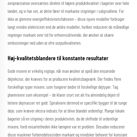
ovnpræstation oversættes direkte til højere produktkvalitet i bagerier over hele
landet, og vi har set, at dette fører til markante stigninger i salgstallene. For
ikke at glemme energieffektivitetsfaktoren – disse nyere modeller forbruger
langt mindre elektricitet end de ældre modeller, hvilket reducerer de månedlige
regninger markant over tid for erhvervsdrivende, der ønsker at skære
omkostninger ned uden at ofre outputkvaliteten.
Høj-kvalitetsblandere til konstante resultater
Gode mixere er virkelig vigtige, når man ønsker at opnå den ensartede
dejtekstur, der kræves for at producere kvalitetsbagværk. Der findes flere
forskellige typer mixere, som fungerer bedre til forskellige dejtyper. Tag
planmixere som eksempel – de klarer stort set alt fra almindelig dejen til
lettere dejmasser ret godt. Spiralixere derimod er specifikt bygget til de tunge
deje, som kræver ekstra indsats for at blive blandet ordentligt. Mange lokale
bagerier så en stigning i deres produktivitet, da de skiftede til ordentlige
mixere, fordi ensartetheden ikke længere var et problem. Desuden reducerer
disse maskiner forberedelsestiden markant og mindsker behovet for konstant