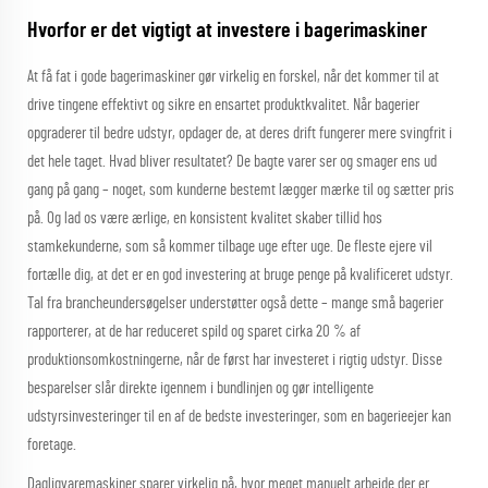
Hvorfor er det vigtigt at investere i bagerimaskiner
At få fat i gode bagerimaskiner gør virkelig en forskel, når det kommer til at
drive tingene effektivt og sikre en ensartet produktkvalitet. Når bagerier
opgraderer til bedre udstyr, opdager de, at deres drift fungerer mere svingfrit i
det hele taget. Hvad bliver resultatet? De bagte varer ser og smager ens ud
gang på gang – noget, som kunderne bestemt lægger mærke til og sætter pris
på. Og lad os være ærlige, en konsistent kvalitet skaber tillid hos
stamkekunderne, som så kommer tilbage uge efter uge. De fleste ejere vil
fortælle dig, at det er en god investering at bruge penge på kvalificeret udstyr.
Tal fra brancheundersøgelser understøtter også dette – mange små bagerier
rapporterer, at de har reduceret spild og sparet cirka 20 % af
produktionsomkostningerne, når de først har investeret i rigtig udstyr. Disse
besparelser slår direkte igennem i bundlinjen og gør intelligente
udstyrsinvesteringer til en af de bedste investeringer, som en bagerieejer kan
foretage.
Dagligvaremaskiner sparer virkelig på, hvor meget manuelt arbejde der er