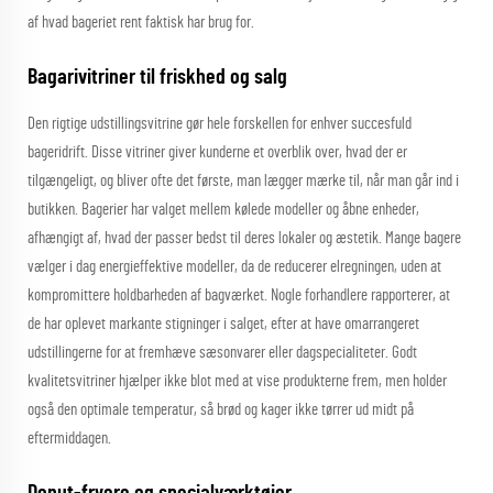
af hvad bageriet rent faktisk har brug for.
Bagarivitriner til friskhed og salg
Den rigtige udstillingsvitrine gør hele forskellen for enhver succesfuld
bageridrift. Disse vitriner giver kunderne et overblik over, hvad der er
tilgængeligt, og bliver ofte det første, man lægger mærke til, når man går ind i
butikken. Bagerier har valget mellem kølede modeller og åbne enheder,
afhængigt af, hvad der passer bedst til deres lokaler og æstetik. Mange bagere
vælger i dag energieffektive modeller, da de reducerer elregningen, uden at
kompromittere holdbarheden af bagværket. Nogle forhandlere rapporterer, at
de har oplevet markante stigninger i salget, efter at have omarrangeret
udstillingerne for at fremhæve sæsonvarer eller dagspecialiteter. Godt
kvalitetsvitriner hjælper ikke blot med at vise produkterne frem, men holder
også den optimale temperatur, så brød og kager ikke tørrer ud midt på
eftermiddagen.