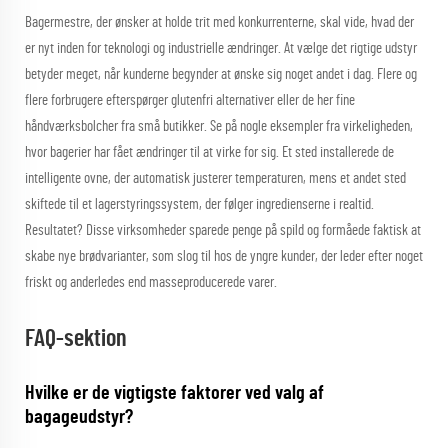
Bagermestre, der ønsker at holde trit med konkurrenterne, skal vide, hvad der
er nyt inden for teknologi og industrielle ændringer. At vælge det rigtige udstyr
betyder meget, når kunderne begynder at ønske sig noget andet i dag. Flere og
flere forbrugere efterspørger glutenfri alternativer eller de her fine
håndværksbolcher fra små butikker. Se på nogle eksempler fra virkeligheden,
hvor bagerier har fået ændringer til at virke for sig. Et sted installerede de
intelligente ovne, der automatisk justerer temperaturen, mens et andet sted
skiftede til et lagerstyringssystem, der følger ingredienserne i realtid.
Resultatet? Disse virksomheder sparede penge på spild og formåede faktisk at
skabe nye brødvarianter, som slog til hos de yngre kunder, der leder efter noget
friskt og anderledes end masseproducerede varer.
FAQ-sektion
Hvilke er de vigtigste faktorer ved valg af
bagageudstyr?