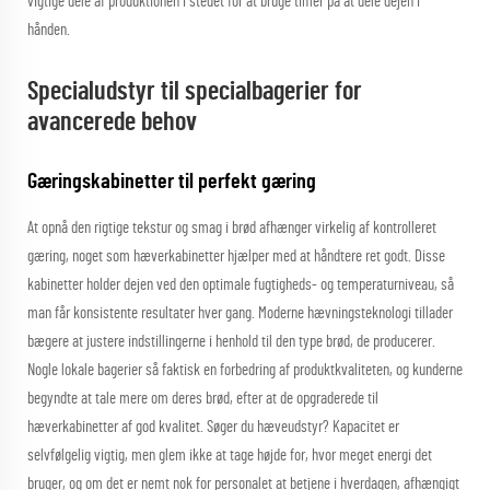
vigtige dele af produktionen i stedet for at bruge timer på at dele dejen i
hånden.
Specialudstyr til specialbagerier for
avancerede behov
Gæringskabinetter til perfekt gæring
At opnå den rigtige tekstur og smag i brød afhænger virkelig af kontrolleret
gæring, noget som hæverkabinetter hjælper med at håndtere ret godt. Disse
kabinetter holder dejen ved den optimale fugtigheds- og temperaturniveau, så
man får konsistente resultater hver gang. Moderne hævningsteknologi tillader
bægere at justere indstillingerne i henhold til den type brød, de producerer.
Nogle lokale bagerier så faktisk en forbedring af produktkvaliteten, og kunderne
begyndte at tale mere om deres brød, efter at de opgraderede til
hæverkabinetter af god kvalitet. Søger du hæveudstyr? Kapacitet er
selvfølgelig vigtig, men glem ikke at tage højde for, hvor meget energi det
bruger, og om det er nemt nok for personalet at betjene i hverdagen, afhængigt