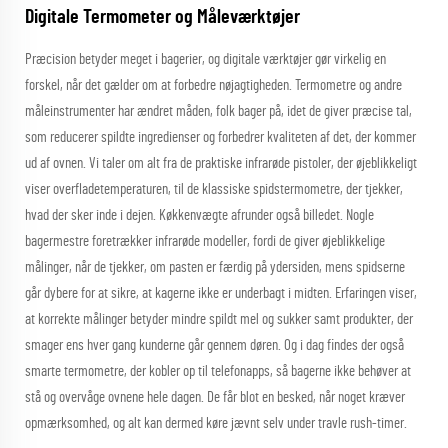
Digitale Termometer og Måleværktøjer
Præcision betyder meget i bagerier, og digitale værktøjer gør virkelig en
forskel, når det gælder om at forbedre nøjagtigheden. Termometre og andre
måleinstrumenter har ændret måden, folk bager på, idet de giver præcise tal,
som reducerer spildte ingredienser og forbedrer kvaliteten af det, der kommer
ud af ovnen. Vi taler om alt fra de praktiske infrarøde pistoler, der øjeblikkeligt
viser overfladetemperaturen, til de klassiske spidstermometre, der tjekker,
hvad der sker inde i dejen. Køkkenvægte afrunder også billedet. Nogle
bagermestre foretrækker infrarøde modeller, fordi de giver øjeblikkelige
målinger, når de tjekker, om pasten er færdig på ydersiden, mens spidserne
går dybere for at sikre, at kagerne ikke er underbagt i midten. Erfaringen viser,
at korrekte målinger betyder mindre spildt mel og sukker samt produkter, der
smager ens hver gang kunderne går gennem døren. Og i dag findes der også
smarte termometre, der kobler op til telefonapps, så bagerne ikke behøver at
stå og overvåge ovnene hele dagen. De får blot en besked, når noget kræver
opmærksomhed, og alt kan dermed køre jævnt selv under travle rush-timer.