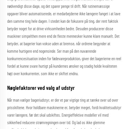
nødvendigt disse dage, og det sparer penge til drift. Når rutinemæssige
opgaver bliver automatiserede, er medarbejderne ikke længere fanget i at lave
den samme ting hele dagen. I stedet kan de fokusere på ting, der rent faktisk
betyder noget for at drive virksomheden bedre. Desuden producerer disse
maskiner simpelthen mere end de fleste mennesker kunne klare manuelt. Det
betyder, at bagerier kan vokse uden at bremse, når ordrene begynder at
komme hurtigere end nogensinde. Ser man på den nuværende
konkurrencesituation inden for fødevareproduktion, giver det bagerierne en reel
fordel at kunne svare hurtigt på kundernes ønsker og stadig holde kvaliteten
højt over konkurrenter, som ikke er skiftet endnu.
Nøglefaktorer ved valg af udstyr
Når man vælger bageriudstyr, er der et par vigtige ting at tænke over ud over
prisskiltene. Hvor holdbare maskinerne er, betyder meget, fordi kvalitetsudstyr
varer længere, før det skal udskiftes. Energieffektive modeller vil med
sikkerhed reducere strømregningen over tid. Og lad os ikke glemme