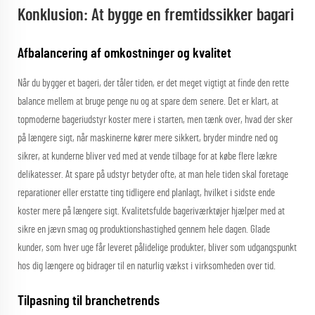
Konklusion: At bygge en fremtidssikker bagari
Afbalancering af omkostninger og kvalitet
Når du bygger et bageri, der tåler tiden, er det meget vigtigt at finde den rette
balance mellem at bruge penge nu og at spare dem senere. Det er klart, at
topmoderne bageriudstyr koster mere i starten, men tænk over, hvad der sker
på længere sigt, når maskinerne kører mere sikkert, bryder mindre ned og
sikrer, at kunderne bliver ved med at vende tilbage for at købe flere lækre
delikatesser. At spare på udstyr betyder ofte, at man hele tiden skal foretage
reparationer eller erstatte ting tidligere end planlagt, hvilket i sidste ende
koster mere på længere sigt. Kvalitetsfulde bageriværktøjer hjælper med at
sikre en jævn smag og produktionshastighed gennem hele dagen. Glade
kunder, som hver uge får leveret pålidelige produkter, bliver som udgangspunkt
hos dig længere og bidrager til en naturlig vækst i virksomheden over tid.
Tilpasning til branchetrends