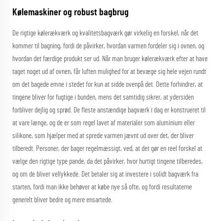
Kølemaskiner og robust bagbrug
De rigtige kølerækværk og kvalitetsbagværk gør virkelig en forskel, når det
kommer til bagning, fordi de påvirker, hvordan varmen fordeler sig i ovnen, og
hvordan det færdige produkt ser ud. Når man bruger kølerækværk efter at have
taget noget ud af ovnen, får luften mulighed for at bevæge sig hele vejen rundt
om det bagede emne i stedet for kun at sidde ovenpå det. Dette forhindrer, at
tingene bliver for fugtige i bunden, mens det samtidig sikrer, at ydersiden
forbliver dejlig og sprød. De fleste anstændige bagværk i dag er konstrueret til
at vare længe, og de er som regel lavet af materialer som aluminium eller
silikone, som hjælper med at sprede varmen jævnt ud over det, der bliver
tilberedt. Personer, der bager regelmæssigt, ved, at det gør en reel forskel at
vælge den rigtige type pande, da det påvirker, hvor hurtigt tingene tilberedes,
og om de bliver vellykkede. Det betaler sig at investere i solidt bagværk fra
starten, fordi man ikke behøver at købe nye så ofte, og fordi resultaterne
generelt bliver bedre og mere ensartede.