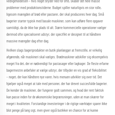
vedligeholdelsen – hvis noget bryder ned for ofte, skaber det hele masse
problemer med produktionstiderne. Budget spiller naturligvis en stor rolle,
ligesom mængden af brød eller pastarer, der skal produceres hver dag. Små
bagerier starter typisk med basale maskiner, som kan udføre flere opgaver
samtidigt, da de ikke har plads til alt. Større kommercielle operationer vælger
derimod ofte specialiseret udstyr, der specifikt er designet til at håndtere
massive mængder dag efter dag.
Hvilken slags bageriprodukter en butik planlægger at fremstille, er virkelig
afgørende, når maskineri skal vælges. Brødmaskiner adskiller sig eksempelvis
meget fra det, der er nødvendigt for pastasager eller lagkager. De fleste erfarne
bagermestre anbefaler at vælge udstyr, der tilbyder en vis grad af fleksibilitet
– noget, der kan håndtere nye varer, hvis menuen udvikler sig over tid. Det
hjælper også meget at tale med personer, der har drevet succesfulde bagerier.
De kender de maskiner, der fungerer godt sammen, og hvad der rent faktisk
kan passe inden for de økonomiske begrænsninger, uden at man skærer for
meget i kvaliteten. Forstandige investeringer i de rigtige værktøjer sparer ikke
blot penge på lang sigt, men giver også butikker en chance for at kunne