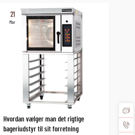
21
2
Mar
Ma
Hvordan vælger man det rigtige
Fram
bageriudstyr til sit forretning
tend