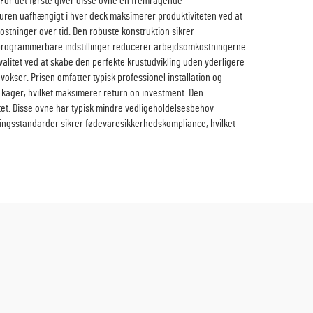
 For det første giver disse ovne en fremragende
aturen uafhængigt i hver deck maksimerer produktiviteten ved at
stninger over tid. Den robuste konstruktion sikrer
og programmerbare indstillinger reducerer arbejdsomkostningerne
litet ved at skabe den perfekte krustudvikling uden yderligere
okser. Prisen omfatter typisk professionel installation og
og kager, hvilket maksimerer return on investment. Den
et. Disse ovne har typisk mindre vedligeholdelsesbehov
ingsstandarder sikrer fødevaresikkerhedskompliance, hvilket