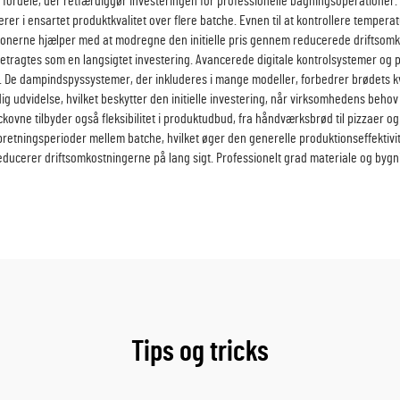
fordele, der retfærdiggør investeringen for professionelle bagningsoperationer.
rer i ensartet produktkvalitet over flere batche. Evnen til at kontrollere temper
ktionerne hjælper med at modregne den initielle pris gennem reducerede driftsomko
t betragtes som en langsigtet investering. Avancerede digitale kontrolsystemer 
. De dampindspyssystemer, der inkluderes i mange modeller, forbedrer brødets kva
udvidelse, hvilket beskytter den initielle investering, når virksomhedens behov v
eckovne tilbyder også fleksibilitet i produktudbud, fra håndværksbrød til pizzaer 
tningsperioder mellem batche, hvilket øger den generelle produktionseffektivit
ucerer driftsomkostningerne på lang sigt. Professionelt grad materiale og bygn
Tips og tricks