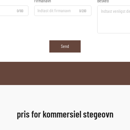
Firmanavn
Besked
0/100
0/200
Send
pris for kommersiel stegeovn