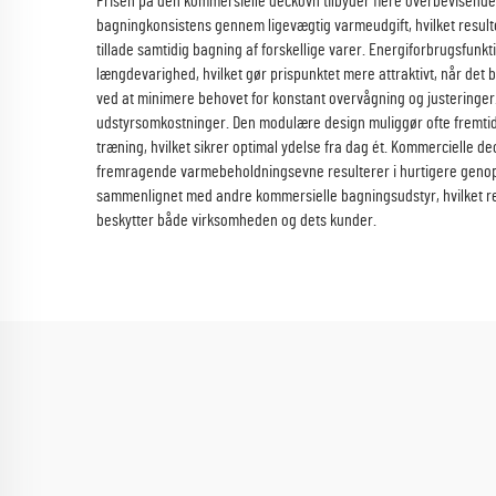
Prisen på den kommersielle deckovn tilbyder flere overbevisende 
bagningkonsistens gennem ligevægtig varmeudgift, hvilket resulte
tillade samtidig bagning af forskellige varer. Energiforbrugsfun
længdevarighed, hvilket gør prispunktet mere attraktivt, når de
ved at minimere behovet for konstant overvågning og justeringer
udstyrsomkostninger. Den modulære design muliggør ofte fremtidig 
træning, hvilket sikrer optimal ydelse fra dag ét. Kommercielle d
fremragende varmebeholdningsevne resulterer i hurtigere genopre
sammenlignet med andre kommersielle bagningsudstyr, hvilket red
beskytter både virksomheden og dets kunder.