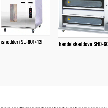
nsnedderi​ SE-601+12F
handelskældovn SMD-6