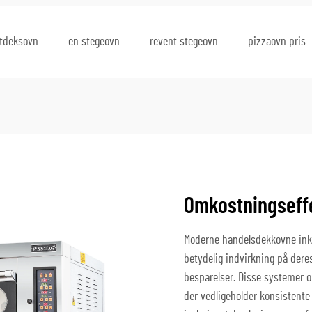
ltdeksovn
en stegeovn
revent stegeovn
pizzaovn pris
Omkostningseffe
Moderne handelsdekkovne inkl
betydelig indvirkning på dere
besparelser. Disse systemer 
der vedligeholder konsistente