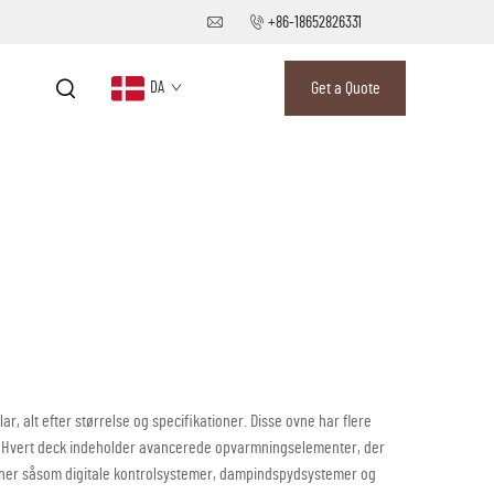
+86-18652826331
DA
Get a Quote
, alt efter størrelse og specifikationer. Disse ovne har flere
er. Hvert deck indeholder avancerede opvarmningselementer, der
ioner såsom digitale kontrolsystemer, dampindspydsystemer og